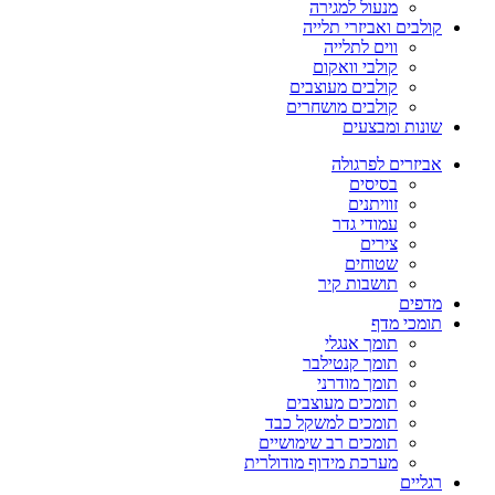
מנעול למגירה
קולבים ואביזרי תלייה
ווים לתלייה
קולבי וואקום
קולבים מעוצבים
קולבים מושחרים
שונות ומבצעים
אביזרים לפרגולה
בסיסים
זוויתנים
עמודי גדר
צירים
שטוחים
תושבות קיר
מדפים
תומכי מדף
תומך אנגלי
תומך קנטילבר
תומך מודרני
תומכים מעוצבים
תומכים למשקל כבד
תומכים רב שימושיים
מערכת מידוף מודולרית
רגליים