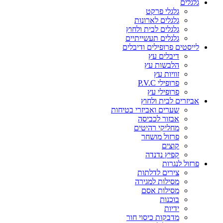
גלגלים
גלגלי פרקט
גלגלים לארונות
גלגלים לבית ולחוץ
גלגלים תעשייתיים
לייסטים פרופילים ודיבלים
דיבלים עץ
הלבשות עץ
זוויות עץ
פרופילי P.V.C
פרופילי עץ
אביזרים לבית ולחוץ
שערים ואביזרי בטיחות
אבזור לכביסה
מחליקי רהיטים
פרזול מושחר
קוצים
קפיץ נדנדה
פרזול לנגרות
צירים לדלתות
מסילות למגירה
מסילות אסם
בוכנות
ידיות
מדבקות כיסוי חור