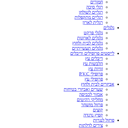
חמורים
רגלי סיכה
רגליים לשולחן
רגליים מתקפלות
רגלית לארון
גלגלים
גלגלי פרקט
גלגלים לארונות
גלגלים לבית ולחוץ
גלגלים תעשייתיים
לייסטים פרופילים ודיבלים
דיבלים עץ
הלבשות עץ
זוויות עץ
פרופילי P.V.C
פרופילי עץ
אביזרים לבית ולחוץ
שערים ואביזרי בטיחות
אבזור לכביסה
מחליקי רהיטים
פרזול מושחר
קוצים
קפיץ נדנדה
פרזול לנגרות
צירים לדלתות