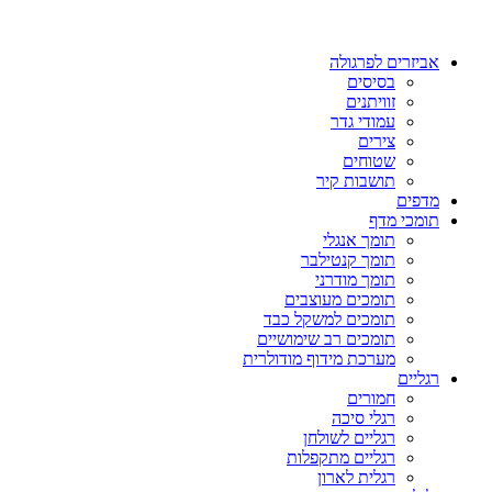
אביזרים לפרגולה
בסיסים
זוויתנים
עמודי גדר
צירים
שטוחים
תושבות קיר
מדפים
תומכי מדף
תומך אנגלי
תומך קנטילבר
תומך מודרני
תומכים מעוצבים
תומכים למשקל כבד
תומכים רב שימושיים
מערכת מידוף מודולרית
רגליים
חמורים
רגלי סיכה
רגליים לשולחן
רגליים מתקפלות
רגלית לארון