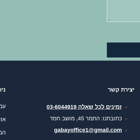
יצירת קשר
ניו
עמ
זמינים לכל שאלה 03-6044919
כתובתנו: התמר 45, מושב חמד​
אוד
gabayoffice1@gmail.com
המו