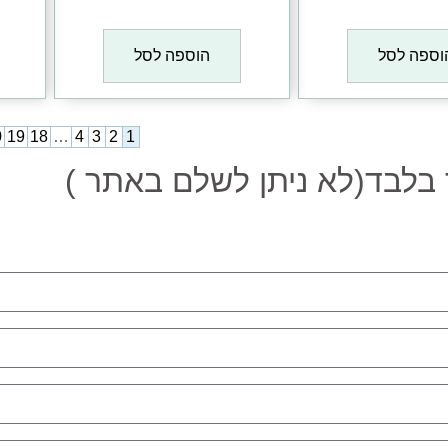
₪
1
₪
1
וספה לסל
הוספה לסל
0
19
18
…
4
3
2
1
לבד(לא ניתן לשלם באתר )