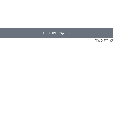
צרו קשר עוד היום
צירת קשר
נ
מינים לכל שאלה 03-6044919
תובתנו: התמר 45, מושב חמד​
gabayoffice1@gmail.co
כתובתינו בוויז
מפת אתר
הצהרת נגישות
מדיניות פרטיות