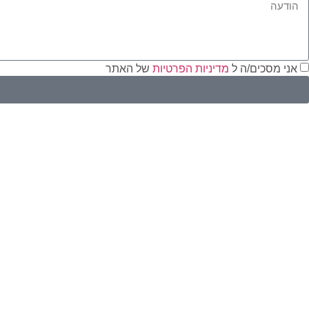
אני מסכים/ה ל
מדיניות הפרטיות
של האתר
י
ז
כ
m