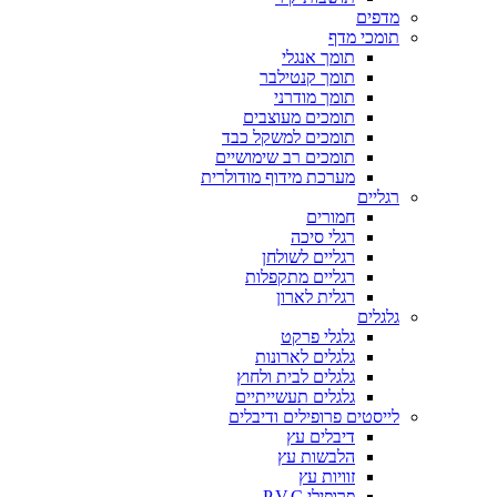
מדפים
תומכי מדף
תומך אנגלי
תומך קנטילבר
תומך מודרני
תומכים מעוצבים
תומכים למשקל כבד
תומכים רב שימושיים
מערכת מידוף מודולרית
רגליים
חמורים
רגלי סיכה
רגליים לשולחן
רגליים מתקפלות
רגלית לארון
גלגלים
גלגלי פרקט
גלגלים לארונות
גלגלים לבית ולחוץ
גלגלים תעשייתיים
לייסטים פרופילים ודיבלים
דיבלים עץ
הלבשות עץ
זוויות עץ
פרופילי P.V.C