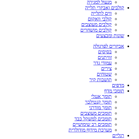
מנעול למגירה
קולבים ואביזרי תלייה
ווים לתלייה
קולבי וואקום
קולבים מעוצבים
קולבים מושחרים
שונות ומבצעים
אביזרים לפרגולה
בסיסים
זוויתנים
עמודי גדר
צירים
שטוחים
תושבות קיר
מדפים
תומכי מדף
תומך אנגלי
תומך קנטילבר
תומך מודרני
תומכים מעוצבים
תומכים למשקל כבד
תומכים רב שימושיים
מערכת מידוף מודולרית
רגליים