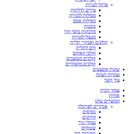
פרזול לנגרות
צירים לדלתות
מסילות למגירה
מסילות אסם
בוכנות
מדבקות כיסוי חור
מנעול למגירה
קולבים ואביזרי תלייה
ווים לתלייה
קולבי וואקום
קולבים מעוצבים
קולבים מושחרים
שונות ומבצעים
עמדות תצוגה
צור קשר
עמוד הבית
אודות
המוצרים שלנו
אביזרים לפרגולה
בסיסים
זוויתנים
עמודי גדר
שטוחים
תושבות קיר