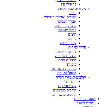
פרופילי עץ
אביזרים לבית ולחוץ
ידיות
שערים ואביזרי בטיחות
אבזור לכביסה
מחליקי רהיטים
פרזול מושחר
קוצים
צירים
קפיץ נדנדה
פרזול לנגרות
צירים לדלתות
מסילות למגירה
מסילות אסם
בוכנות
מדבקות כיסוי חור
מנעול למגירה
קולבים ואביזרי תלייה
ווים לתלייה
קולבי וואקום
קולבים מעוצבים
קולבים מושחרים
שונות ומבצעים
עמדות תצוגה