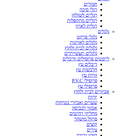
חמורים
רגלי סיכה
רגליים לשולחן
רגליים מתקפלות
רגלית לארון
גלגלים
גלגלי פרקט
גלגלים לארונות
גלגלים לבית ולחוץ
גלגלים תעשייתיים
לייסטים פרופילים ודיבלים
דיבלים עץ
הלבשות עץ
זוויות עץ
פרופילי P.V.C
פרופילי עץ
אביזרים לבית ולחוץ
ידיות
שערים ואביזרי בטיחות
אבזור לכביסה
מחליקי רהיטים
פרזול מושחר
קוצים
צירים
קפיץ נדנדה