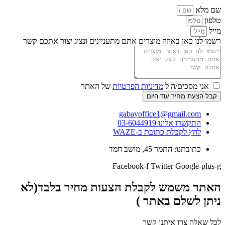
שם מלא
טלפון
מייל
רשמו לנו כאן באיזה מוצרים אתם מתעניינים ונציג יצור אתכם קשר
אני מסכים/ה ל
מדיניות הפרטיות
של האתר
קבל הצעת מחיר עוד היום
gabayoffice1@gmail.com
התקשרו אלינו 03-6044919
לחץ לקבלת כתובת ב-WAZE
כתובתנו: התמר 45, מושב חמד​
Facebook-f
Twitter
Google-plus-g
האתר משמש לקבלת הצעות מחיר בלבד(לא
ניתן לשלם באתר )
לכל שאלה צרו איתנו קשר