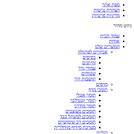
מפת אתר
הצהרת נגישות
מדיניות פרטיות
ניווט מהיר
עמוד הבית
אודות
המוצרים שלנו
אביזרים לפרגולה
בסיסים
זוויתנים
עמודי גדר
שטוחים
תושבות קיר
מדפים
תומכי מדף
תומך אנגלי
תומך קנטילבר
תומך מודרני
תומכים מעוצבים
תומכים למשקל כבד
תומכים רב שימושיים
מערכת מידוף מודולרית
רגליים