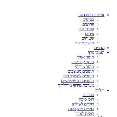
אביזרים לפרגולה
בסיסים
זוויתנים
עמודי גדר
צירים
שטוחים
תושבות קיר
מדפים
תומכי מדף
תומך אנגלי
תומך קנטילבר
תומך מודרני
תומכים מעוצבים
תומכים למשקל כבד
תומכים רב שימושיים
מערכת מידוף מודולרית
רגליים
חמורים
רגלי סיכה
רגליים לשולחן
רגליים מתקפלות
רגלית לארון