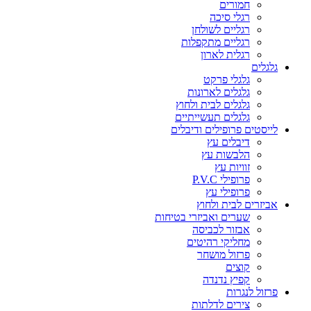
חמורים
רגלי סיכה
רגליים לשולחן
רגליים מתקפלות
רגלית לארון
גלגלים
גלגלי פרקט
גלגלים לארונות
גלגלים לבית ולחוץ
גלגלים תעשייתיים
לייסטים פרופילים ודיבלים
דיבלים עץ
הלבשות עץ
זוויות עץ
פרופילי P.V.C
פרופילי עץ
אביזרים לבית ולחוץ
שערים ואביזרי בטיחות
אבזור לכביסה
מחליקי רהיטים
פרזול מושחר
קוצים
קפיץ נדנדה
פרזול לנגרות
צירים לדלתות