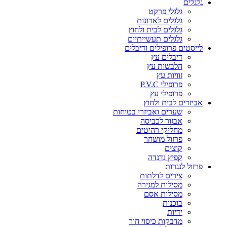
גלגלים
גלגלי פרקט
גלגלים לארונות
גלגלים לבית ולחוץ
גלגלים תעשייתיים
לייסטים פרופילים ודיבלים
דיבלים עץ
הלבשות עץ
זוויות עץ
פרופילי P.V.C
פרופילי עץ
אביזרים לבית ולחוץ
שערים ואביזרי בטיחות
אבזור לכביסה
מחליקי רהיטים
פרזול מושחר
קוצים
קפיץ נדנדה
פרזול לנגרות
צירים לדלתות
מסילות למגירה
מסילות אסם
בוכנות
ידיות
מדבקות כיסוי חור