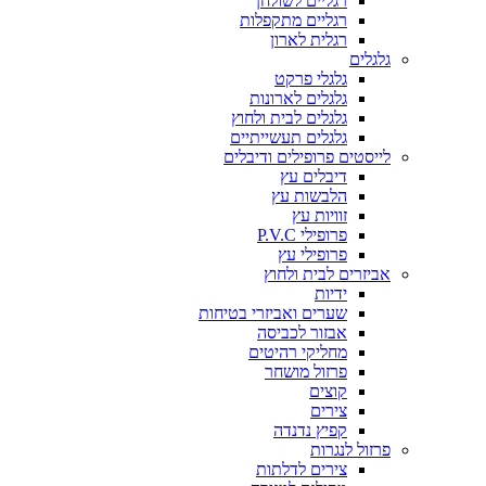
רגליים לשולחן
רגליים מתקפלות
רגלית לארון
גלגלים
גלגלי פרקט
גלגלים לארונות
גלגלים לבית ולחוץ
גלגלים תעשייתיים
לייסטים פרופילים ודיבלים
דיבלים עץ
הלבשות עץ
זוויות עץ
פרופילי P.V.C
פרופילי עץ
אביזרים לבית ולחוץ
ידיות
שערים ואביזרי בטיחות
אבזור לכביסה
מחליקי רהיטים
פרזול מושחר
קוצים
צירים
קפיץ נדנדה
פרזול לנגרות
צירים לדלתות