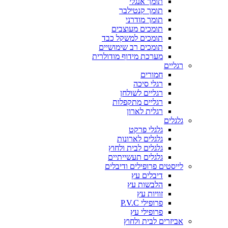
תומך אנגלי
תומך קנטילבר
תומך מודרני
תומכים מעוצבים
תומכים למשקל כבד
תומכים רב שימושיים
מערכת מידוף מודולרית
רגליים
חמורים
רגלי סיכה
רגליים לשולחן
רגליים מתקפלות
רגלית לארון
גלגלים
גלגלי פרקט
גלגלים לארונות
גלגלים לבית ולחוץ
גלגלים תעשייתיים
לייסטים פרופילים ודיבלים
דיבלים עץ
הלבשות עץ
זוויות עץ
פרופילי P.V.C
פרופילי עץ
אביזרים לבית ולחוץ