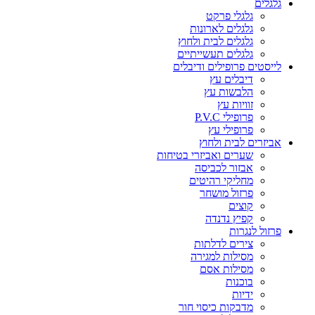
גלגלים
גלגלי פרקט
גלגלים לארונות
גלגלים לבית ולחוץ
גלגלים תעשייתיים
לייסטים פרופילים ודיבלים
דיבלים עץ
הלבשות עץ
זוויות עץ
פרופילי P.V.C
פרופילי עץ
אביזרים לבית ולחוץ
שערים ואביזרי בטיחות
אבזור לכביסה
מחליקי רהיטים
פרזול מושחר
קוצים
קפיץ נדנדה
פרזול לנגרות
צירים לדלתות
מסילות למגירה
מסילות אסם
בוכנות
ידיות
מדבקות כיסוי חור