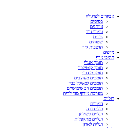
אביזרים לפרגולה
בסיסים
זוויתנים
עמודי גדר
צירים
שטוחים
תושבות קיר
מדפים
תומכי מדף
תומך אנגלי
תומך קנטילבר
תומך מודרני
תומכים מעוצבים
תומכים למשקל כבד
תומכים רב שימושיים
מערכת מידוף מודולרית
רגליים
חמורים
רגלי סיכה
רגליים לשולחן
רגליים מתקפלות
רגלית לארון