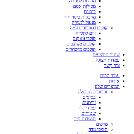
מסילות למגירה
מסילות אסם
בוכנות
מדבקות כיסוי חור
מנעול למגירה
קולבים ואביזרי תלייה
ווים לתלייה
קולבי וואקום
קולבים מעוצבים
קולבים מושחרים
שונות ומבצעים
עמדות תצוגה
צור קשר
עמוד הבית
אודות
המוצרים שלנו
אביזרים לפרגולה
בסיסים
זוויתנים
עמודי גדר
שטוחים
תושבות קיר
מדפים
תומכי מדף