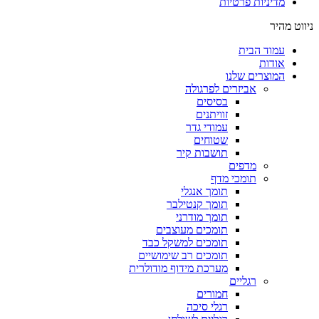
מדיניות פרטיות
ניווט מהיר
עמוד הבית
אודות
המוצרים שלנו
אביזרים לפרגולה
בסיסים
זוויתנים
עמודי גדר
שטוחים
תושבות קיר
מדפים
תומכי מדף
תומך אנגלי
תומך קנטילבר
תומך מודרני
תומכים מעוצבים
תומכים למשקל כבד
תומכים רב שימושיים
מערכת מידוף מודולרית
רגליים
חמורים
רגלי סיכה