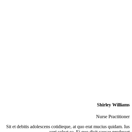
Shirley Williams
Nurse Practitioner
Sit et debitis adolescens cotidieque, at quo erat mucius quidam. Ius
veri soleat ea. Ei quo dicit causae prodesset.