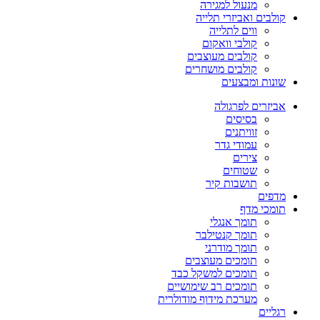
מנעול למגירה
קולבים ואביזרי תלייה
ווים לתלייה
קולבי וואקום
קולבים מעוצבים
קולבים מושחרים
שונות ומבצעים
אביזרים לפרגולה
בסיסים
זוויתנים
עמודי גדר
צירים
שטוחים
תושבות קיר
מדפים
תומכי מדף
תומך אנגלי
תומך קנטילבר
תומך מודרני
תומכים מעוצבים
תומכים למשקל כבד
תומכים רב שימושיים
מערכת מידוף מודולרית
רגליים