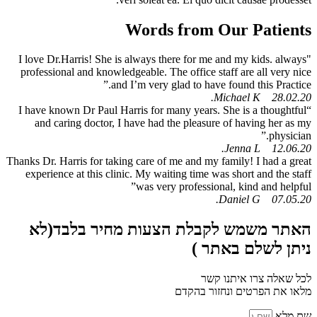
Words from Our Patients
"I love Dr.Harris! She is always there for me and my kids. always
professional and knowledgeable. The office staff are all very nice
and I’m very glad to have found this Practice.”
28.02.20 Michael K.
“I have known Dr Paul Harris for many years. She is a thoughtful
and caring doctor, I have had the pleasure of having her as my
physician.”
12.06.20 Jenna L.
Thanks Dr. Harris for taking care of me and my family! I had a great
experience at this clinic. My waiting time was short and the staff
was very professional, kind and helpful”
07.05.20 Daniel G.
האתר משמש לקבלת הצעות מחיר בלבד(לא
ניתן לשלם באתר )
לכל שאלה צרו איתנו קשר
מלאו את הפרטים ונחזור בהקדם
שם מלא