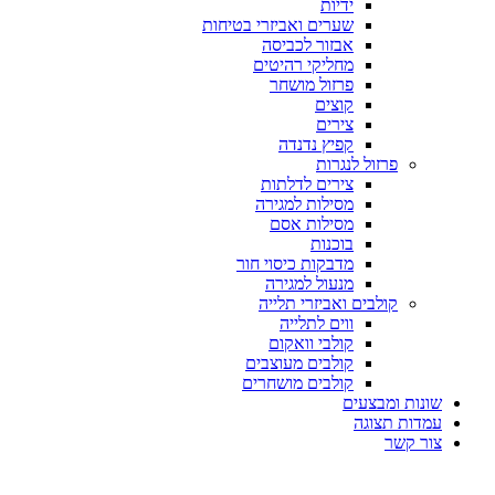
ידיות
שערים ואביזרי בטיחות
אבזור לכביסה
מחליקי רהיטים
פרזול מושחר
קוצים
צירים
קפיץ נדנדה
פרזול לנגרות
צירים לדלתות
מסילות למגירה
מסילות אסם
בוכנות
מדבקות כיסוי חור
מנעול למגירה
קולבים ואביזרי תלייה
ווים לתלייה
קולבי וואקום
קולבים מעוצבים
קולבים מושחרים
שונות ומבצעים
עמדות תצוגה
צור קשר