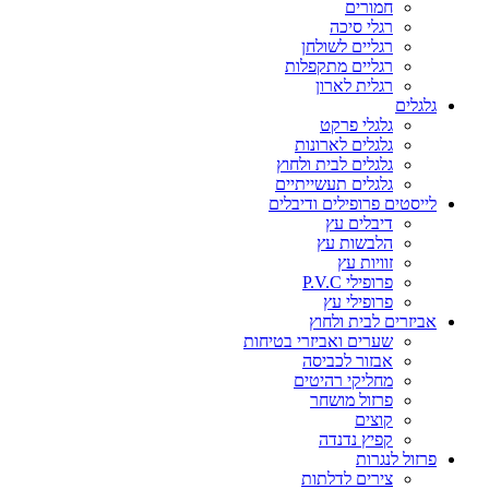
חמורים
רגלי סיכה
רגליים לשולחן
רגליים מתקפלות
רגלית לארון
גלגלים
גלגלי פרקט
גלגלים לארונות
גלגלים לבית ולחוץ
גלגלים תעשייתיים
לייסטים פרופילים ודיבלים
דיבלים עץ
הלבשות עץ
זוויות עץ
פרופילי P.V.C
פרופילי עץ
אביזרים לבית ולחוץ
שערים ואביזרי בטיחות
אבזור לכביסה
מחליקי רהיטים
פרזול מושחר
קוצים
קפיץ נדנדה
פרזול לנגרות
צירים לדלתות