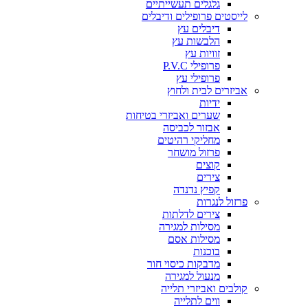
גלגלים תעשייתיים
לייסטים פרופילים ודיבלים
דיבלים עץ
הלבשות עץ
זוויות עץ
פרופילי P.V.C
פרופילי עץ
אביזרים לבית ולחוץ
ידיות
שערים ואביזרי בטיחות
אבזור לכביסה
מחליקי רהיטים
פרזול מושחר
קוצים
צירים
קפיץ נדנדה
פרזול לנגרות
צירים לדלתות
מסילות למגירה
מסילות אסם
בוכנות
מדבקות כיסוי חור
מנעול למגירה
קולבים ואביזרי תלייה
ווים לתלייה