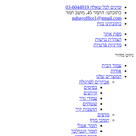
זמינים לכל שאלה 03-6044919
כתובתנו: התמר 45, מושב חמד​
gabayoffice1@gmail.com
כתובתינו בוויז
מפת אתר
הצהרת נגישות
מדיניות פרטיות
ניווט מהיר
עמוד הבית
אודות
המוצרים שלנו
אביזרים לפרגולה
בסיסים
זוויתנים
עמודי גדר
שטוחים
תושבות קיר
מדפים
תומכי מדף
תומך אנגלי
תומך קנטילבר