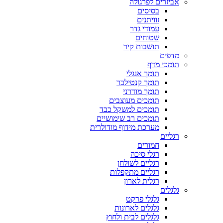
אביזרים לפרגולה
בסיסים
זוויתנים
עמודי גדר
שטוחים
תושבות קיר
מדפים
תומכי מדף
תומך אנגלי
תומך קנטילבר
תומך מודרני
תומכים מעוצבים
תומכים למשקל כבד
תומכים רב שימושיים
מערכת מידוף מודולרית
רגליים
חמורים
רגלי סיכה
רגליים לשולחן
רגליים מתקפלות
רגלית לארון
גלגלים
גלגלי פרקט
גלגלים לארונות
גלגלים לבית ולחוץ