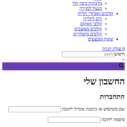
מדבקות כיסוי חור
מנעול למגירה
קולבים ואביזרי תלייה
ווים לתלייה
קולבי וואקום
קולבים מעוצבים
קולבים מושחרים
שונות ומבצעים
0
עגלת קניות
חיפוש
×
החשבון שלי
התחברות
שם משתמש או כתובת אימייל
*
חובה
סיסמה
*
חובה