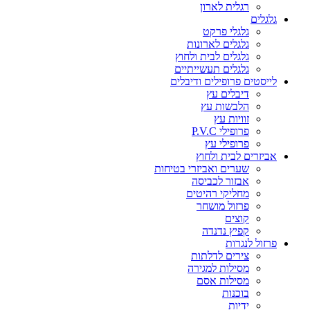
רגלית לארון
גלגלים
גלגלי פרקט
גלגלים לארונות
גלגלים לבית ולחוץ
גלגלים תעשייתיים
לייסטים פרופילים ודיבלים
דיבלים עץ
הלבשות עץ
זוויות עץ
פרופילי P.V.C
פרופילי עץ
אביזרים לבית ולחוץ
שערים ואביזרי בטיחות
אבזור לכביסה
מחליקי רהיטים
פרזול מושחר
קוצים
קפיץ נדנדה
פרזול לנגרות
צירים לדלתות
מסילות למגירה
מסילות אסם
בוכנות
ידיות