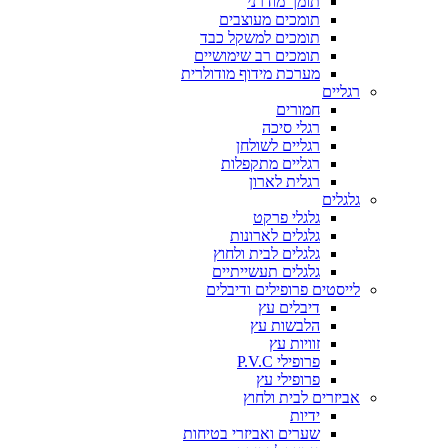
תומך מודרני
תומכים מעוצבים
תומכים למשקל כבד
תומכים רב שימושיים
מערכת מידוף מודולרית
רגליים
חמורים
רגלי סיכה
רגליים לשולחן
רגליים מתקפלות
רגלית לארון
גלגלים
גלגלי פרקט
גלגלים לארונות
גלגלים לבית ולחוץ
גלגלים תעשייתיים
לייסטים פרופילים ודיבלים
דיבלים עץ
הלבשות עץ
זוויות עץ
פרופילי P.V.C
פרופילי עץ
אביזרים לבית ולחוץ
ידיות
שערים ואביזרי בטיחות