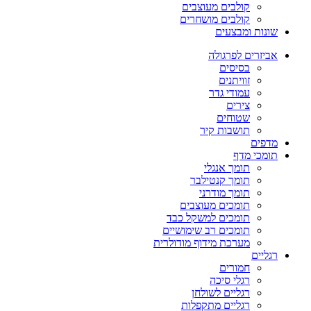
קולבים מעוצבים
קולבים מושחרים
שונות ומבצעים
אביזרים לפרגולה
בסיסים
זוויתנים
עמודי גדר
צירים
שטוחים
תושבות קיר
מדפים
תומכי מדף
תומך אנגלי
תומך קנטילבר
תומך מודרני
תומכים מעוצבים
תומכים למשקל כבד
תומכים רב שימושיים
מערכת מידוף מודולרית
רגליים
חמורים
רגלי סיכה
רגליים לשולחן
רגליים מתקפלות