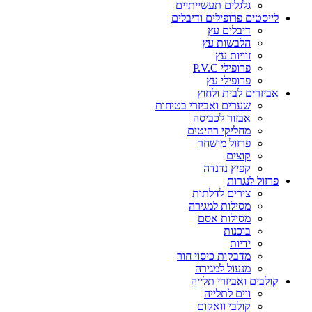
גלגלים תעשייתיים
לייסטים פרופילים ודיבלים
דיבלים עץ
הלבשות עץ
זוויות עץ
פרופילי P.V.C
פרופילי עץ
אביזרים לבית ולחוץ
שערים ואביזרי בטיחות
אבזור לכביסה
מחליקי רהיטים
פרזול מושחר
קוצים
קפיץ נדנדה
פרזול לנגרות
צירים לדלתות
מסילות למגירה
מסילות אסם
בוכנות
ידיות
מדבקות כיסוי חור
מנעול למגירה
קולבים ואביזרי תלייה
ווים לתלייה
קולבי וואקום