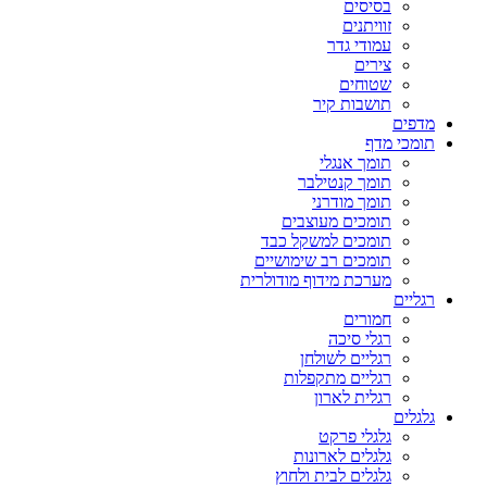
בסיסים
זוויתנים
עמודי גדר
צירים
שטוחים
תושבות קיר
מדפים
תומכי מדף
תומך אנגלי
תומך קנטילבר
תומך מודרני
תומכים מעוצבים
תומכים למשקל כבד
תומכים רב שימושיים
מערכת מידוף מודולרית
רגליים
חמורים
רגלי סיכה
רגליים לשולחן
רגליים מתקפלות
רגלית לארון
גלגלים
גלגלי פרקט
גלגלים לארונות
גלגלים לבית ולחוץ