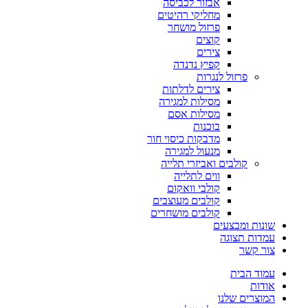
אבזור לכביסה
מחליקי רהיטים
פרזול מושחר
קוצים
צירים
קפיץ נדנדה
פרזול לנגרות
צירים לדלתות
מסילות למגירה
מסילות אסם
בוכנות
מדבקות כיסוי חור
מנעול למגירה
קולבים ואביזרי תלייה
ווים לתלייה
קולבי וואקום
קולבים מעוצבים
קולבים מושחרים
שונות ומבצעים
עמדות תצוגה
צור קשר
עמוד הבית
אודות
המוצרים שלנו