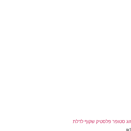
ספר
וגים.
יתן
בחור
ת
אפשרויות
עמוד
מוצר
זוג סטופר פלסטיק שקוף לדלת
₪
1