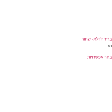
בריח לדלת- שחור
₪
1
בחר אפשרויות
מוצר
ה
ש
ספר
וגים.
יתן
בחור
ת
אפשרויות