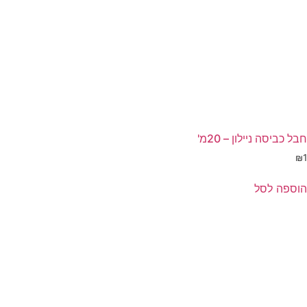
חבל כביסה ניילון – 20מ'
₪
1
הוספה לסל