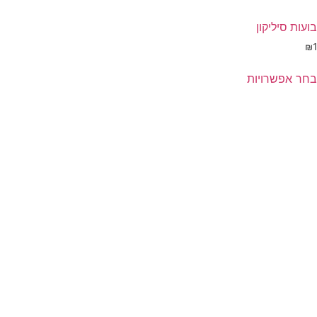
בועות סיליקון
₪
1
בחר אפשרויות
מוצר
ה
ש
ספר
וגים.
יתן
בחור
ת
אפשרויות
עמוד
מוצר