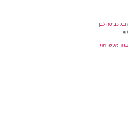
חבל כביסה לבן
₪
1
בחר אפשרויות
מוצר
ה
ש
ספר
וגים.
יתן
בחור
ת
אפשרויות
עמוד
מוצר