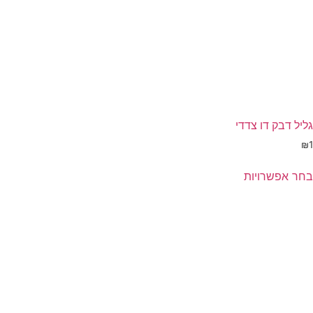
גליל דבק דו צדדי
₪
1
בחר אפשרויות
מוצר
ה
ש
ספר
וגים.
יתן
בחור
ת