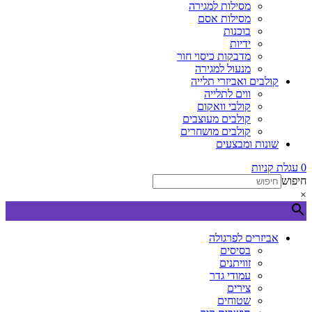
מסילות למגירה
מסילות אסם
בוכנות
ידיות
מדבקות כיסוי חור
מנעול למגירה
קולבים ואביזרי תלייה
ווים לתלייה
קולבי וואקום
קולבים מעוצבים
קולבים מושחרים
שונות ומבצעים
0
עגלת קניות
חיפוש
×
אביזרים לפרגולה
בסיסים
זוויתנים
עמודי גדר
צירים
שטוחים