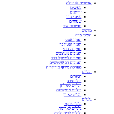
אביזרים לפרגולה
בסיסים
זוויתנים
עמודי גדר
שטוחים
תושבות קיר
מדפים
תומכי מדף
תומך אנגלי
תומך קנטילבר
תומך מודרני
תומכים מעוצבים
תומכים למשקל כבד
תומכים רב שימושיים
מערכת מידוף מודולרית
רגליים
חמורים
רגלי סיכה
רגליים לשולחן
רגליים מתקפלות
רגלית לארון
גלגלים
גלגלי פרקט
גלגלים לארונות
גלגלים לבית ולחוץ