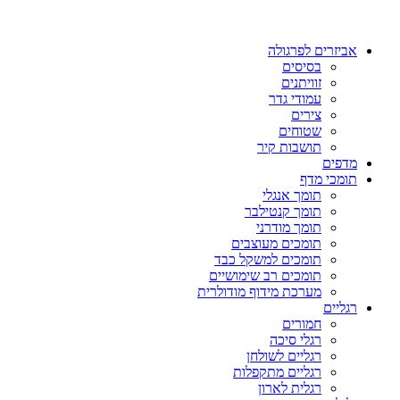
אביזרים לפרגולה
בסיסים
זוויתנים
עמודי גדר
צירים
שטוחים
תושבות קיר
מדפים
תומכי מדף
תומך אנגלי
תומך קנטילבר
תומך מודרני
תומכים מעוצבים
תומכים למשקל כבד
תומכים רב שימושיים
מערכת מידוף מודולרית
רגליים
חמורים
רגלי סיכה
רגליים לשולחן
רגליים מתקפלות
רגלית לארון