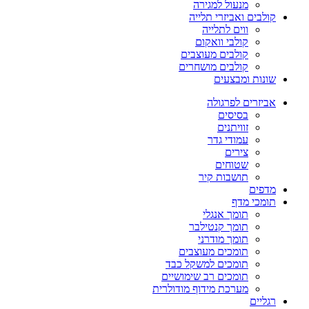
מנעול למגירה
קולבים ואביזרי תלייה
ווים לתלייה
קולבי וואקום
קולבים מעוצבים
קולבים מושחרים
שונות ומבצעים
אביזרים לפרגולה
בסיסים
זוויתנים
עמודי גדר
צירים
שטוחים
תושבות קיר
מדפים
תומכי מדף
תומך אנגלי
תומך קנטילבר
תומך מודרני
תומכים מעוצבים
תומכים למשקל כבד
תומכים רב שימושיים
מערכת מידוף מודולרית
רגליים