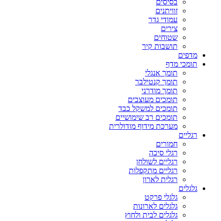
בסיסים
זוויתנים
עמודי גדר
צירים
שטוחים
תושבות קיר
מדפים
תומכי מדף
תומך אנגלי
תומך קנטילבר
תומך מודרני
תומכים מעוצבים
תומכים למשקל כבד
תומכים רב שימושיים
מערכת מידוף מודולרית
רגליים
חמורים
רגלי סיכה
רגליים לשולחן
רגליים מתקפלות
רגלית לארון
גלגלים
גלגלי פרקט
גלגלים לארונות
גלגלים לבית ולחוץ