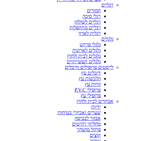
רגליים
חמורים
רגלי סיכה
רגליים לשולחן
רגליים מתקפלות
רגלית לארון
גלגלים
גלגלי פרקט
גלגלים לארונות
גלגלים לבית ולחוץ
גלגלים תעשייתיים
לייסטים פרופילים ודיבלים
דיבלים עץ
הלבשות עץ
זוויות עץ
פרופילי P.V.C
פרופילי עץ
אביזרים לבית ולחוץ
ידיות
שערים ואביזרי בטיחות
אבזור לכביסה
מחליקי רהיטים
פרזול מושחר
קוצים
צירים