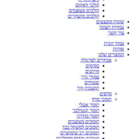
קולבי וואקום
קולבים מעוצבים
קולבים מושחרים
שונות ומבצעים
עמדות תצוגה
צור קשר
עמוד הבית
אודות
המוצרים שלנו
אביזרים לפרגולה
בסיסים
זוויתנים
עמודי גדר
שטוחים
תושבות קיר
מדפים
תומכי מדף
תומך אנגלי
תומך קנטילבר
תומך מודרני
תומכים מעוצבים
תומכים למשקל כבד
תומכים רב שימושיים
מערכת מידוף מודולרית