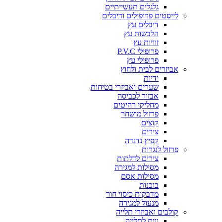
גלגלים תעשייתיים
לייסטים פרופילים ודיבלים
דיבלים עץ
הלבשות עץ
זוויות עץ
פרופילי P.V.C
פרופילי עץ
אביזרים לבית ולחוץ
ידיות
שערים ואביזרי בטיחות
אבזור לכביסה
מחליקי רהיטים
פרזול מושחר
קוצים
צירים
קפיץ נדנדה
פרזול לנגרות
צירים לדלתות
מסילות למגירה
מסילות אסם
בוכנות
מדבקות כיסוי חור
מנעול למגירה
קולבים ואביזרי תלייה
ווים לתלייה