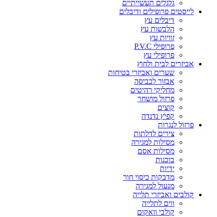
גלגלים תעשייתיים
לייסטים פרופילים ודיבלים
דיבלים עץ
הלבשות עץ
זוויות עץ
פרופילי P.V.C
פרופילי עץ
אביזרים לבית ולחוץ
שערים ואביזרי בטיחות
אבזור לכביסה
מחליקי רהיטים
פרזול מושחר
קוצים
קפיץ נדנדה
פרזול לנגרות
צירים לדלתות
מסילות למגירה
מסילות אסם
בוכנות
ידיות
מדבקות כיסוי חור
מנעול למגירה
קולבים ואביזרי תלייה
ווים לתלייה
קולבי וואקום