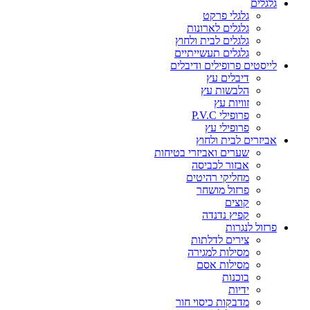
גלגלים
גלגלי פרקט
גלגלים לארונות
גלגלים לבית ולחוץ
גלגלים תעשייתיים
לייסטים פרופילים ודיבלים
דיבלים עץ
הלבשות עץ
זוויות עץ
פרופילי P.V.C
פרופילי עץ
אביזרים לבית ולחוץ
שערים ואביזרי בטיחות
אבזור לכביסה
מחליקי רהיטים
פרזול מושחר
קוצים
קפיץ נדנדה
פרזול לנגרות
צירים לדלתות
מסילות למגירה
מסילות אסם
בוכנות
ידיות
מדבקות כיסוי חור