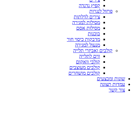
קפיץ נדנדה
פרזול לנגרות
צירים לדלתות
מסילות למגירה
מסילות אסם
בוכנות
מדבקות כיסוי חור
מנעול למגירה
קולבים ואביזרי תלייה
ווים לתלייה
קולבי וואקום
קולבים מעוצבים
קולבים מושחרים
שונות ומבצעים
עמדות תצוגה
צור קשר