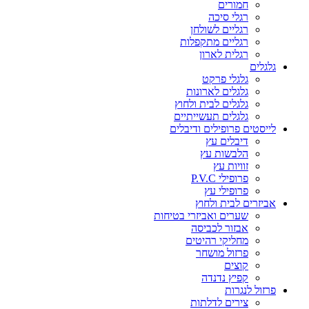
חמורים
רגלי סיכה
רגליים לשולחן
רגליים מתקפלות
רגלית לארון
גלגלים
גלגלי פרקט
גלגלים לארונות
גלגלים לבית ולחוץ
גלגלים תעשייתיים
לייסטים פרופילים ודיבלים
דיבלים עץ
הלבשות עץ
זוויות עץ
פרופילי P.V.C
פרופילי עץ
אביזרים לבית ולחוץ
שערים ואביזרי בטיחות
אבזור לכביסה
מחליקי רהיטים
פרזול מושחר
קוצים
קפיץ נדנדה
פרזול לנגרות
צירים לדלתות