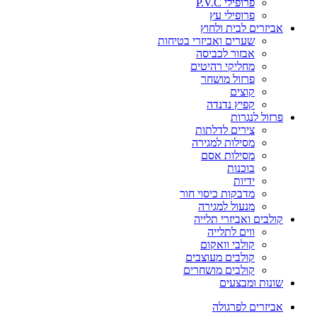
פרופילי P.V.C
פרופילי עץ
אביזרים לבית ולחוץ
שערים ואביזרי בטיחות
אבזור לכביסה
מחליקי רהיטים
פרזול מושחר
קוצים
קפיץ נדנדה
פרזול לנגרות
צירים לדלתות
מסילות למגירה
מסילות אסם
בוכנות
ידיות
מדבקות כיסוי חור
מנעול למגירה
קולבים ואביזרי תלייה
ווים לתלייה
קולבי וואקום
קולבים מעוצבים
קולבים מושחרים
שונות ומבצעים
אביזרים לפרגולה