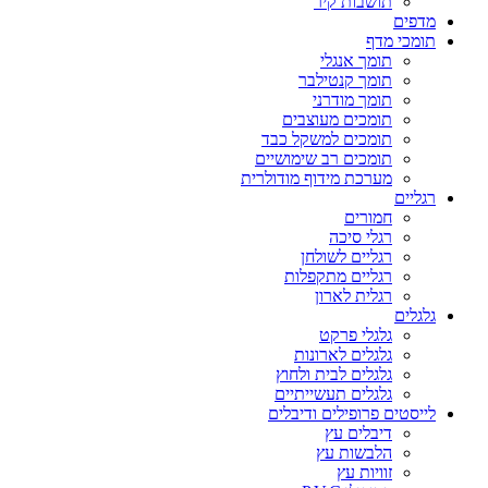
תושבות קיר
מדפים
תומכי מדף
תומך אנגלי
תומך קנטילבר
תומך מודרני
תומכים מעוצבים
תומכים למשקל כבד
תומכים רב שימושיים
מערכת מידוף מודולרית
רגליים
חמורים
רגלי סיכה
רגליים לשולחן
רגליים מתקפלות
רגלית לארון
גלגלים
גלגלי פרקט
גלגלים לארונות
גלגלים לבית ולחוץ
גלגלים תעשייתיים
לייסטים פרופילים ודיבלים
דיבלים עץ
הלבשות עץ
זוויות עץ