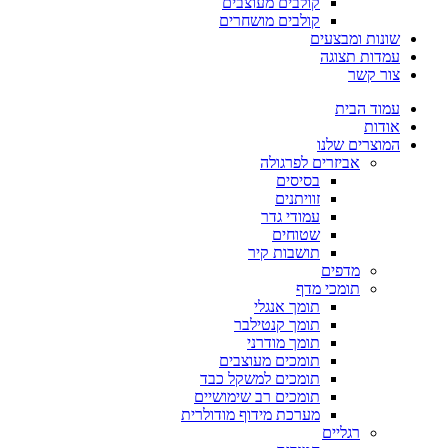
קולבים מעוצבים
קולבים מושחרים
שונות ומבצעים
עמדות תצוגה
צור קשר
עמוד הבית
אודות
המוצרים שלנו
אביזרים לפרגולה
בסיסים
זוויתנים
עמודי גדר
שטוחים
תושבות קיר
מדפים
תומכי מדף
תומך אנגלי
תומך קנטילבר
תומך מודרני
תומכים מעוצבים
תומכים למשקל כבד
תומכים רב שימושיים
מערכת מידוף מודולרית
רגליים