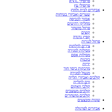
פרופילי P.V.C
פרופילי עץ
אביזרים לבית ולחוץ
שערים ואביזרי בטיחות
אבזור לכביסה
מחליקי רהיטים
פרזול מושחר
קוצים
קפיץ נדנדה
פרזול לנגרות
צירים לדלתות
מסילות למגירה
מסילות אסם
בוכנות
ידיות
מדבקות כיסוי חור
מנעול למגירה
קולבים ואביזרי תלייה
ווים לתלייה
קולבי וואקום
קולבים מעוצבים
קולבים מושחרים
שונות ומבצעים
אביזרים לפרגולה