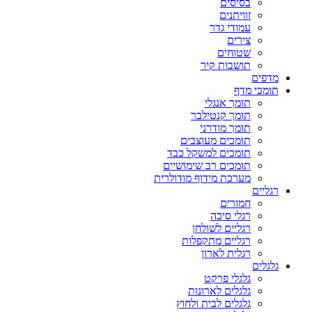
בסיסים
זוויתנים
עמודי גדר
צירים
שטוחים
תושבות קיר
מדפים
תומכי מדף
תומך אנגלי
תומך קנטילבר
תומך מודרני
תומכים מעוצבים
תומכים למשקל כבד
תומכים רב שימושיים
מערכת מידוף מודולרית
רגליים
חמורים
רגלי סיכה
רגליים לשולחן
רגליים מתקפלות
רגלית לארון
גלגלים
גלגלי פרקט
גלגלים לארונות
גלגלים לבית ולחוץ