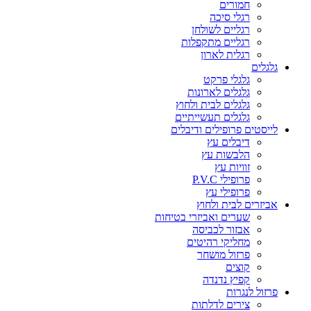
חמורים
רגלי סיכה
רגליים לשולחן
רגליים מתקפלות
רגלית לארון
גלגלים
גלגלי פרקט
גלגלים לארונות
גלגלים לבית ולחוץ
גלגלים תעשייתיים
לייסטים פרופילים ודיבלים
דיבלים עץ
הלבשות עץ
זוויות עץ
פרופילי P.V.C
פרופילי עץ
אביזרים לבית ולחוץ
שערים ואביזרי בטיחות
אבזור לכביסה
מחליקי רהיטים
פרזול מושחר
קוצים
קפיץ נדנדה
פרזול לנגרות
צירים לדלתות