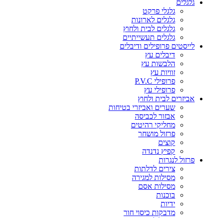
גלגלים
גלגלי פרקט
גלגלים לארונות
גלגלים לבית ולחוץ
גלגלים תעשייתיים
לייסטים פרופילים ודיבלים
דיבלים עץ
הלבשות עץ
זוויות עץ
פרופילי P.V.C
פרופילי עץ
אביזרים לבית ולחוץ
שערים ואביזרי בטיחות
אבזור לכביסה
מחליקי רהיטים
פרזול מושחר
קוצים
קפיץ נדנדה
פרזול לנגרות
צירים לדלתות
מסילות למגירה
מסילות אסם
בוכנות
ידיות
מדבקות כיסוי חור