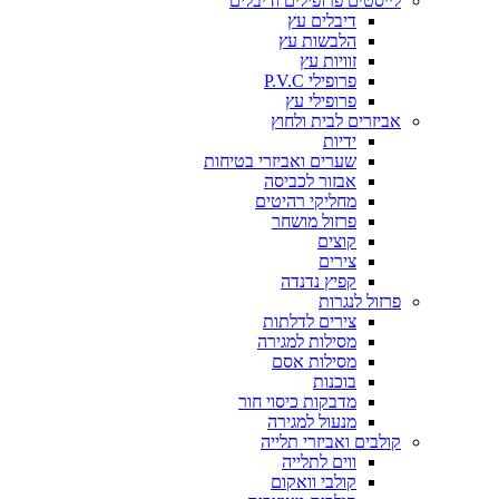
לייסטים פרופילים ודיבלים
דיבלים עץ
הלבשות עץ
זוויות עץ
פרופילי P.V.C
פרופילי עץ
אביזרים לבית ולחוץ
ידיות
שערים ואביזרי בטיחות
אבזור לכביסה
מחליקי רהיטים
פרזול מושחר
קוצים
צירים
קפיץ נדנדה
פרזול לנגרות
צירים לדלתות
מסילות למגירה
מסילות אסם
בוכנות
מדבקות כיסוי חור
מנעול למגירה
קולבים ואביזרי תלייה
ווים לתלייה
קולבי וואקום