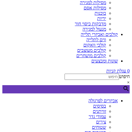
מסילות למגירה
מסילות אסם
בוכנות
ידיות
מדבקות כיסוי חור
מנעול למגירה
קולבים ואביזרי תלייה
ווים לתלייה
קולבי וואקום
קולבים מעוצבים
קולבים מושחרים
שונות ומבצעים
0
עגלת קניות
חיפוש
×
אביזרים לפרגולה
בסיסים
זוויתנים
עמודי גדר
צירים
שטוחים