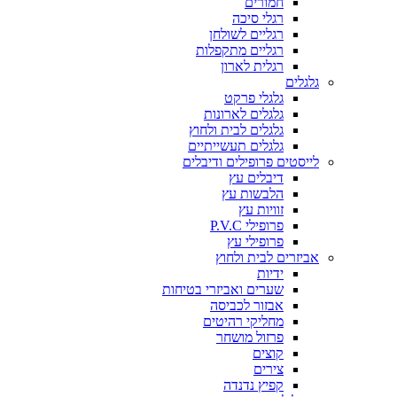
חמורים
רגלי סיכה
רגליים לשולחן
רגליים מתקפלות
רגלית לארון
גלגלים
גלגלי פרקט
גלגלים לארונות
גלגלים לבית ולחוץ
גלגלים תעשייתיים
לייסטים פרופילים ודיבלים
דיבלים עץ
הלבשות עץ
זוויות עץ
פרופילי P.V.C
פרופילי עץ
אביזרים לבית ולחוץ
ידיות
שערים ואביזרי בטיחות
אבזור לכביסה
מחליקי רהיטים
פרזול מושחר
קוצים
צירים
קפיץ נדנדה