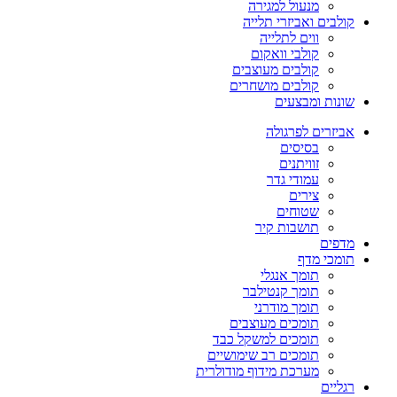
מנעול למגירה
קולבים ואביזרי תלייה
ווים לתלייה
קולבי וואקום
קולבים מעוצבים
קולבים מושחרים
שונות ומבצעים
אביזרים לפרגולה
בסיסים
זוויתנים
עמודי גדר
צירים
שטוחים
תושבות קיר
מדפים
תומכי מדף
תומך אנגלי
תומך קנטילבר
תומך מודרני
תומכים מעוצבים
תומכים למשקל כבד
תומכים רב שימושיים
מערכת מידוף מודולרית
רגליים