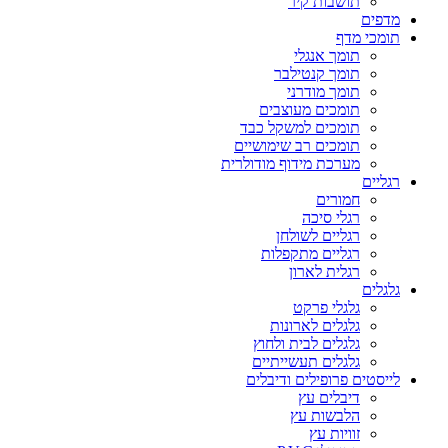
תושבות קיר
מדפים
תומכי מדף
תומך אנגלי
תומך קנטילבר
תומך מודרני
תומכים מעוצבים
תומכים למשקל כבד
תומכים רב שימושיים
מערכת מידוף מודולרית
רגליים
חמורים
רגלי סיכה
רגליים לשולחן
רגליים מתקפלות
רגלית לארון
גלגלים
גלגלי פרקט
גלגלים לארונות
גלגלים לבית ולחוץ
גלגלים תעשייתיים
לייסטים פרופילים ודיבלים
דיבלים עץ
הלבשות עץ
זוויות עץ