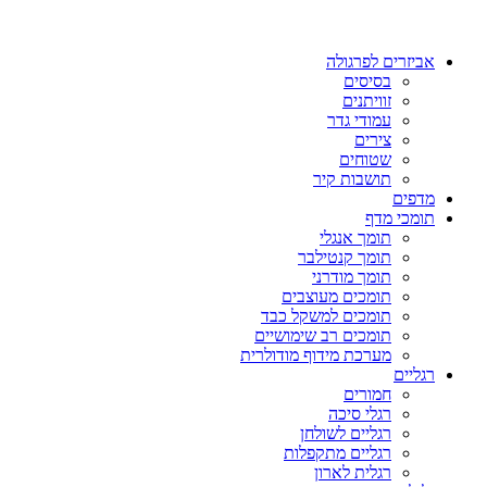
אביזרים לפרגולה
בסיסים
זוויתנים
עמודי גדר
צירים
שטוחים
תושבות קיר
מדפים
תומכי מדף
תומך אנגלי
תומך קנטילבר
תומך מודרני
תומכים מעוצבים
תומכים למשקל כבד
תומכים רב שימושיים
מערכת מידוף מודולרית
רגליים
חמורים
רגלי סיכה
רגליים לשולחן
רגליים מתקפלות
רגלית לארון