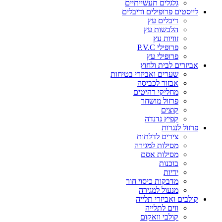
גלגלים תעשייתיים
לייסטים פרופילים ודיבלים
דיבלים עץ
הלבשות עץ
זוויות עץ
פרופילי P.V.C
פרופילי עץ
אביזרים לבית ולחוץ
שערים ואביזרי בטיחות
אבזור לכביסה
מחליקי רהיטים
פרזול מושחר
קוצים
קפיץ נדנדה
פרזול לנגרות
צירים לדלתות
מסילות למגירה
מסילות אסם
בוכנות
ידיות
מדבקות כיסוי חור
מנעול למגירה
קולבים ואביזרי תלייה
ווים לתלייה
קולבי וואקום