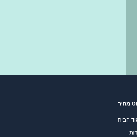
וט מהיר
וד הבית
ות