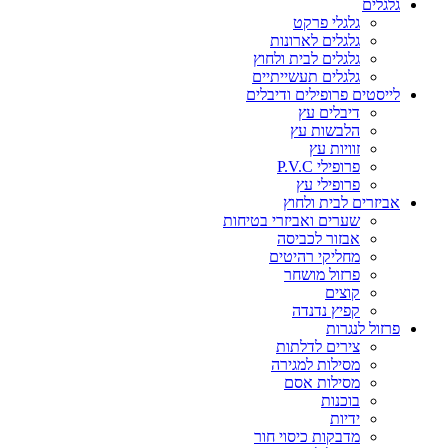
גלגלים
גלגלי פרקט
גלגלים לארונות
גלגלים לבית ולחוץ
גלגלים תעשייתיים
לייסטים פרופילים ודיבלים
דיבלים עץ
הלבשות עץ
זוויות עץ
פרופילי P.V.C
פרופילי עץ
אביזרים לבית ולחוץ
שערים ואביזרי בטיחות
אבזור לכביסה
מחליקי רהיטים
פרזול מושחר
קוצים
קפיץ נדנדה
פרזול לנגרות
צירים לדלתות
מסילות למגירה
מסילות אסם
בוכנות
ידיות
מדבקות כיסוי חור