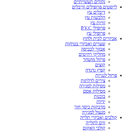
גלגלים תעשייתיים
לייסטים פרופילים ודיבלים
דיבלים עץ
הלבשות עץ
זוויות עץ
פרופילי P.V.C
פרופילי עץ
אביזרים לבית ולחוץ
שערים ואביזרי בטיחות
אבזור לכביסה
מחליקי רהיטים
פרזול מושחר
קוצים
קפיץ נדנדה
פרזול לנגרות
צירים לדלתות
מסילות למגירה
מסילות אסם
בוכנות
ידיות
מדבקות כיסוי חור
מנעול למגירה
קולבים ואביזרי תלייה
ווים לתלייה
קולבי וואקום