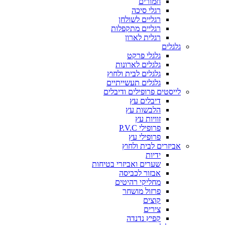
חמורים
רגלי סיכה
רגליים לשולחן
רגליים מתקפלות
רגלית לארון
גלגלים
גלגלי פרקט
גלגלים לארונות
גלגלים לבית ולחוץ
גלגלים תעשייתיים
לייסטים פרופילים ודיבלים
דיבלים עץ
הלבשות עץ
זוויות עץ
פרופילי P.V.C
פרופילי עץ
אביזרים לבית ולחוץ
ידיות
שערים ואביזרי בטיחות
אבזור לכביסה
מחליקי רהיטים
פרזול מושחר
קוצים
צירים
קפיץ נדנדה