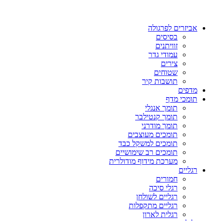
אביזרים לפרגולה
בסיסים
זוויתנים
עמודי גדר
צירים
שטוחים
תושבות קיר
מדפים
תומכי מדף
תומך אנגלי
תומך קנטילבר
תומך מודרני
תומכים מעוצבים
תומכים למשקל כבד
תומכים רב שימושיים
מערכת מידוף מודולרית
רגליים
חמורים
רגלי סיכה
רגליים לשולחן
רגליים מתקפלות
רגלית לארון