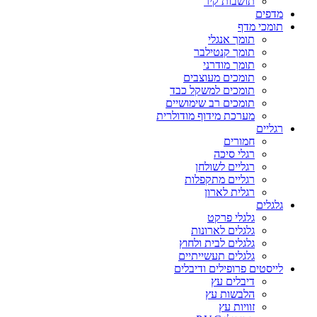
תושבות קיר
מדפים
תומכי מדף
תומך אנגלי
תומך קנטילבר
תומך מודרני
תומכים מעוצבים
תומכים למשקל כבד
תומכים רב שימושיים
מערכת מידוף מודולרית
רגליים
חמורים
רגלי סיכה
רגליים לשולחן
רגליים מתקפלות
רגלית לארון
גלגלים
גלגלי פרקט
גלגלים לארונות
גלגלים לבית ולחוץ
גלגלים תעשייתיים
לייסטים פרופילים ודיבלים
דיבלים עץ
הלבשות עץ
זוויות עץ