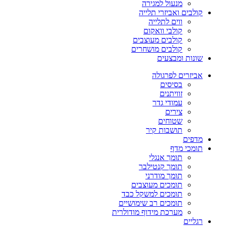
מנעול למגירה
קולבים ואביזרי תלייה
ווים לתלייה
קולבי וואקום
קולבים מעוצבים
קולבים מושחרים
שונות ומבצעים
אביזרים לפרגולה
בסיסים
זוויתנים
עמודי גדר
צירים
שטוחים
תושבות קיר
מדפים
תומכי מדף
תומך אנגלי
תומך קנטילבר
תומך מודרני
תומכים מעוצבים
תומכים למשקל כבד
תומכים רב שימושיים
מערכת מידוף מודולרית
רגליים