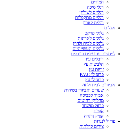
חמורים
רגלי סיכה
רגליים לשולחן
רגליים מתקפלות
רגלית לארון
גלגלים
גלגלי פרקט
גלגלים לארונות
גלגלים לבית ולחוץ
גלגלים תעשייתיים
לייסטים פרופילים ודיבלים
דיבלים עץ
הלבשות עץ
זוויות עץ
פרופילי P.V.C
פרופילי עץ
אביזרים לבית ולחוץ
שערים ואביזרי בטיחות
אבזור לכביסה
מחליקי רהיטים
פרזול מושחר
קוצים
קפיץ נדנדה
פרזול לנגרות
צירים לדלתות