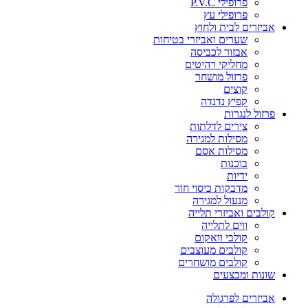
פרופילי P.V.C
פרופילי עץ
אביזרים לבית ולחוץ
שערים ואביזרי בטיחות
אבזור לכביסה
מחליקי רהיטים
פרזול מושחר
קוצים
קפיץ נדנדה
פרזול לנגרות
צירים לדלתות
מסילות למגירה
מסילות אסם
בוכנות
ידיות
מדבקות כיסוי חור
מנעול למגירה
קולבים ואביזרי תלייה
ווים לתלייה
קולבי וואקום
קולבים מעוצבים
קולבים מושחרים
שונות ומבצעים
אביזרים לפרגולה