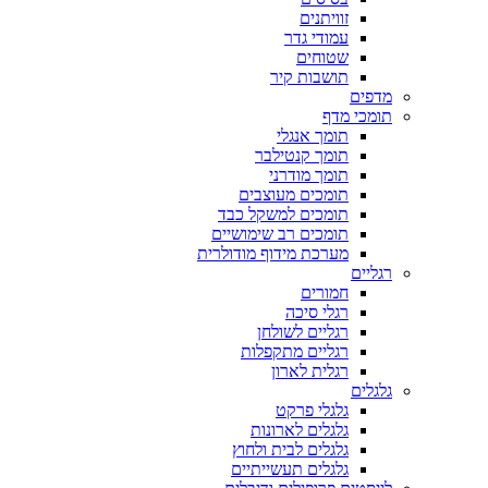
זוויתנים
עמודי גדר
שטוחים
תושבות קיר
מדפים
תומכי מדף
תומך אנגלי
תומך קנטילבר
תומך מודרני
תומכים מעוצבים
תומכים למשקל כבד
תומכים רב שימושיים
מערכת מידוף מודולרית
רגליים
חמורים
רגלי סיכה
רגליים לשולחן
רגליים מתקפלות
רגלית לארון
גלגלים
גלגלי פרקט
גלגלים לארונות
גלגלים לבית ולחוץ
גלגלים תעשייתיים