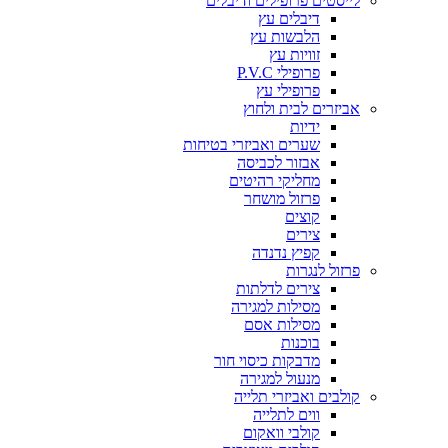
לייסטים פרופילים ודיבלים
דיבלים עץ
הלבשות עץ
זוויות עץ
פרופילי P.V.C
פרופילי עץ
אביזרים לבית ולחוץ
ידיות
שערים ואביזרי בטיחות
אבזור לכביסה
מחליקי רהיטים
פרזול מושחר
קוצים
צירים
קפיץ נדנדה
פרזול לנגרות
צירים לדלתות
מסילות למגירה
מסילות אסם
בוכנות
מדבקות כיסוי חור
מנעול למגירה
קולבים ואביזרי תלייה
ווים לתלייה
קולבי וואקום