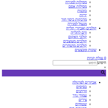
מסילות למגירה
מסילות אסם
בוכנות
ידיות
מדבקות כיסוי חור
מנעול למגירה
קולבים ואביזרי תלייה
ווים לתלייה
קולבי וואקום
קולבים מעוצבים
קולבים מושחרים
שונות ומבצעים
0
עגלת קניות
חיפוש
×
אביזרים לפרגולה
בסיסים
זוויתנים
עמודי גדר
צירים
שטוחים