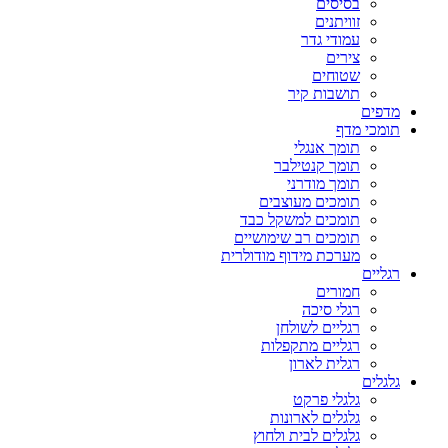
בסיסים
זוויתנים
עמודי גדר
צירים
שטוחים
תושבות קיר
מדפים
תומכי מדף
תומך אנגלי
תומך קנטילבר
תומך מודרני
תומכים מעוצבים
תומכים למשקל כבד
תומכים רב שימושיים
מערכת מידוף מודולרית
רגליים
חמורים
רגלי סיכה
רגליים לשולחן
רגליים מתקפלות
רגלית לארון
גלגלים
גלגלי פרקט
גלגלים לארונות
גלגלים לבית ולחוץ