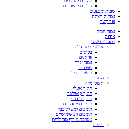
קולבים מעוצבים
קולבים מושחרים
שונות ומבצעים
עמדות תצוגה
צור קשר
עמוד הבית
אודות
המוצרים שלנו
אביזרים לפרגולה
בסיסים
זוויתנים
עמודי גדר
שטוחים
תושבות קיר
מדפים
תומכי מדף
תומך אנגלי
תומך קנטילבר
תומך מודרני
תומכים מעוצבים
תומכים למשקל כבד
תומכים רב שימושיים
מערכת מידוף מודולרית
רגליים