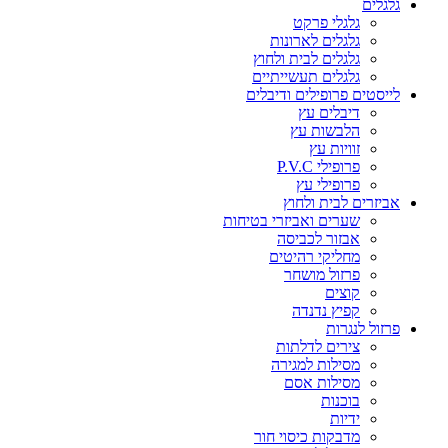
גלגלים
גלגלי פרקט
גלגלים לארונות
גלגלים לבית ולחוץ
גלגלים תעשייתיים
לייסטים פרופילים ודיבלים
דיבלים עץ
הלבשות עץ
זוויות עץ
פרופילי P.V.C
פרופילי עץ
אביזרים לבית ולחוץ
שערים ואביזרי בטיחות
אבזור לכביסה
מחליקי רהיטים
פרזול מושחר
קוצים
קפיץ נדנדה
פרזול לנגרות
צירים לדלתות
מסילות למגירה
מסילות אסם
בוכנות
ידיות
מדבקות כיסוי חור