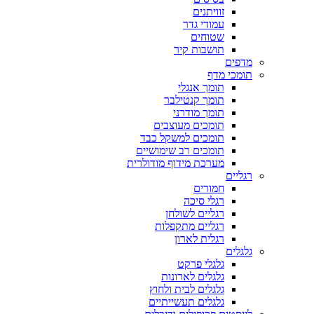
זוויתנים
עמודי גדר
שטוחים
תושבות קיר
מדפים
תומכי מדף
תומך אנגלי
תומך קנטילבר
תומך מודרני
תומכים מעוצבים
תומכים למשקל כבד
תומכים רב שימושיים
מערכת מידוף מודולרית
רגליים
חמורים
רגלי סיכה
רגליים לשולחן
רגליים מתקפלות
רגלית לארון
גלגלים
גלגלי פרקט
גלגלים לארונות
גלגלים לבית ולחוץ
גלגלים תעשייתיים