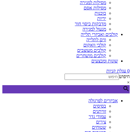
מסילות למגירה
מסילות אסם
בוכנות
ידיות
מדבקות כיסוי חור
מנעול למגירה
קולבים ואביזרי תלייה
ווים לתלייה
קולבי וואקום
קולבים מעוצבים
קולבים מושחרים
שונות ומבצעים
0
עגלת קניות
חיפוש
×
אביזרים לפרגולה
בסיסים
זוויתנים
עמודי גדר
צירים
שטוחים