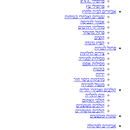
פרופילי P.V.C
פרופילי עץ
אביזרים לבית ולחוץ
שערים ואביזרי בטיחות
אבזור לכביסה
מחליקי רהיטים
פרזול מושחר
קוצים
קפיץ נדנדה
פרזול לנגרות
צירים לדלתות
מסילות למגירה
מסילות אסם
בוכנות
ידיות
מדבקות כיסוי חור
מנעול למגירה
קולבים ואביזרי תלייה
ווים לתלייה
קולבי וואקום
קולבים מעוצבים
קולבים מושחרים
שונות ומבצעים
אביזרים לפרגולה