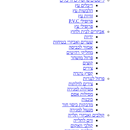
לייסטים פרופילים ודיבלים
דיבלים עץ
הלבשות עץ
זוויות עץ
פרופילי P.V.C
פרופילי עץ
אביזרים לבית ולחוץ
ידיות
שערים ואביזרי בטיחות
אבזור לכביסה
מחליקי רהיטים
פרזול מושחר
קוצים
צירים
קפיץ נדנדה
פרזול לנגרות
צירים לדלתות
מסילות למגירה
מסילות אסם
בוכנות
מדבקות כיסוי חור
מנעול למגירה
קולבים ואביזרי תלייה
ווים לתלייה
קולבי וואקום