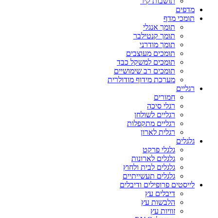
תושבות קיר
מדפים
תומכי מדף
תומך אנגלי
תומך קנטילבר
תומך מודרני
תומכים מעוצבים
תומכים למשקל כבד
תומכים רב שימושיים
מערכת מידוף מודולרית
רגליים
חמורים
רגלי סיכה
רגליים לשולחן
רגליים מתקפלות
רגלית לארון
גלגלים
גלגלי פרקט
גלגלים לארונות
גלגלים לבית ולחוץ
גלגלים תעשייתיים
לייסטים פרופילים ודיבלים
דיבלים עץ
הלבשות עץ
זוויות עץ