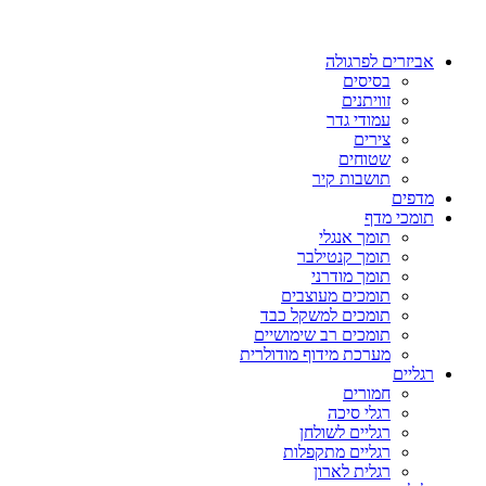
אביזרים לפרגולה
בסיסים
זוויתנים
עמודי גדר
צירים
שטוחים
תושבות קיר
מדפים
תומכי מדף
תומך אנגלי
תומך קנטילבר
תומך מודרני
תומכים מעוצבים
תומכים למשקל כבד
תומכים רב שימושיים
מערכת מידוף מודולרית
רגליים
חמורים
רגלי סיכה
רגליים לשולחן
רגליים מתקפלות
רגלית לארון