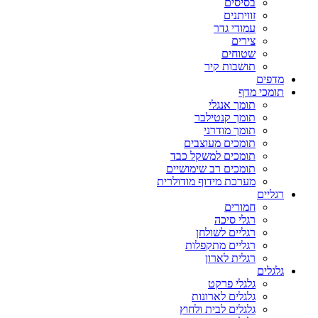
בסיסים
זוויתנים
עמודי גדר
צירים
שטוחים
תושבות קיר
מדפים
תומכי מדף
תומך אנגלי
תומך קנטילבר
תומך מודרני
תומכים מעוצבים
תומכים למשקל כבד
תומכים רב שימושיים
מערכת מידוף מודולרית
רגליים
חמורים
רגלי סיכה
רגליים לשולחן
רגליים מתקפלות
רגלית לארון
גלגלים
גלגלי פרקט
גלגלים לארונות
גלגלים לבית ולחוץ