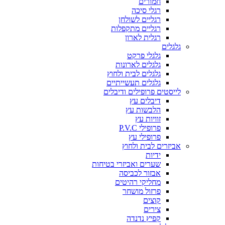
חמורים
רגלי סיכה
רגליים לשולחן
רגליים מתקפלות
רגלית לארון
גלגלים
גלגלי פרקט
גלגלים לארונות
גלגלים לבית ולחוץ
גלגלים תעשייתיים
לייסטים פרופילים ודיבלים
דיבלים עץ
הלבשות עץ
זוויות עץ
פרופילי P.V.C
פרופילי עץ
אביזרים לבית ולחוץ
ידיות
שערים ואביזרי בטיחות
אבזור לכביסה
מחליקי רהיטים
פרזול מושחר
קוצים
צירים
קפיץ נדנדה