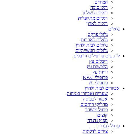
חמורים
רגלי סיכה
רגליים לשולחן
רגליים מתקפלות
רגלית לארון
גלגלים
גלגלי פרקט
גלגלים לארונות
גלגלים לבית ולחוץ
גלגלים תעשייתיים
לייסטים פרופילים ודיבלים
דיבלים עץ
הלבשות עץ
זוויות עץ
פרופילי P.V.C
פרופילי עץ
אביזרים לבית ולחוץ
שערים ואביזרי בטיחות
אבזור לכביסה
מחליקי רהיטים
פרזול מושחר
קוצים
קפיץ נדנדה
פרזול לנגרות
צירים לדלתות