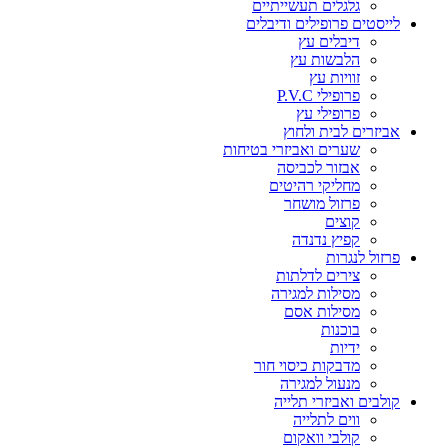
גלגלים תעשייתיים
לייסטים פרופילים ודיבלים
דיבלים עץ
הלבשות עץ
זוויות עץ
פרופילי P.V.C
פרופילי עץ
אביזרים לבית ולחוץ
שערים ואביזרי בטיחות
אבזור לכביסה
מחליקי רהיטים
פרזול מושחר
קוצים
קפיץ נדנדה
פרזול לנגרות
צירים לדלתות
מסילות למגירה
מסילות אסם
בוכנות
ידיות
מדבקות כיסוי חור
מנעול למגירה
קולבים ואביזרי תלייה
ווים לתלייה
קולבי וואקום