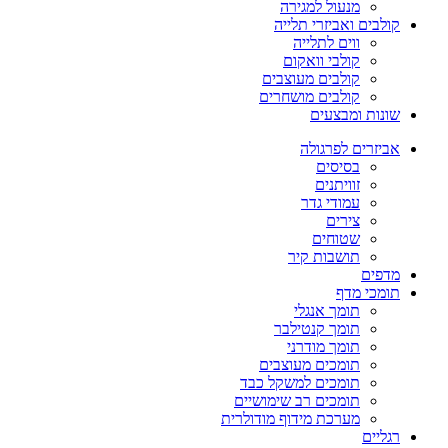
מנעול למגירה
קולבים ואביזרי תלייה
ווים לתלייה
קולבי וואקום
קולבים מעוצבים
קולבים מושחרים
שונות ומבצעים
אביזרים לפרגולה
בסיסים
זוויתנים
עמודי גדר
צירים
שטוחים
תושבות קיר
מדפים
תומכי מדף
תומך אנגלי
תומך קנטילבר
תומך מודרני
תומכים מעוצבים
תומכים למשקל כבד
תומכים רב שימושיים
מערכת מידוף מודולרית
רגליים