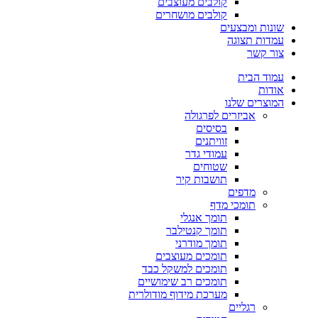
קולבים מעוצבים
קולבים מושחרים
שונות ומבצעים
עמדות תצוגה
צור קשר
עמוד הבית
אודות
המוצרים שלנו
אביזרים לפרגולה
בסיסים
זוויתנים
עמודי גדר
שטוחים
תושבות קיר
מדפים
תומכי מדף
תומך אנגלי
תומך קנטילבר
תומך מודרני
תומכים מעוצבים
תומכים למשקל כבד
תומכים רב שימושיים
מערכת מידוף מודולרית
רגליים