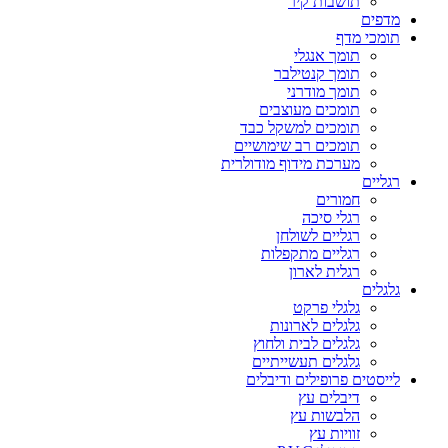
תושבות קיר
מדפים
תומכי מדף
תומך אנגלי
תומך קנטילבר
תומך מודרני
תומכים מעוצבים
תומכים למשקל כבד
תומכים רב שימושיים
מערכת מידוף מודולרית
רגליים
חמורים
רגלי סיכה
רגליים לשולחן
רגליים מתקפלות
רגלית לארון
גלגלים
גלגלי פרקט
גלגלים לארונות
גלגלים לבית ולחוץ
גלגלים תעשייתיים
לייסטים פרופילים ודיבלים
דיבלים עץ
הלבשות עץ
זוויות עץ