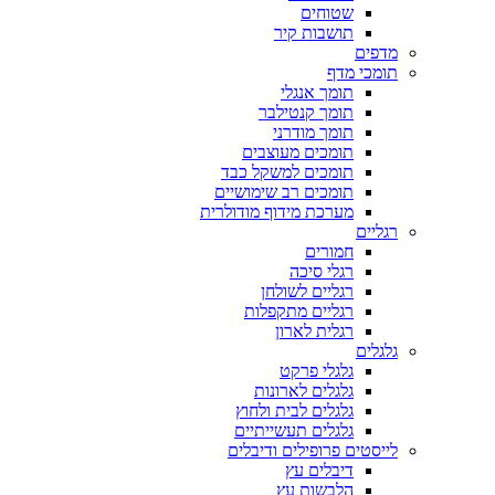
שטוחים
תושבות קיר
מדפים
תומכי מדף
תומך אנגלי
תומך קנטילבר
תומך מודרני
תומכים מעוצבים
תומכים למשקל כבד
תומכים רב שימושיים
מערכת מידוף מודולרית
רגליים
חמורים
רגלי סיכה
רגליים לשולחן
רגליים מתקפלות
רגלית לארון
גלגלים
גלגלי פרקט
גלגלים לארונות
גלגלים לבית ולחוץ
גלגלים תעשייתיים
לייסטים פרופילים ודיבלים
דיבלים עץ
הלבשות עץ