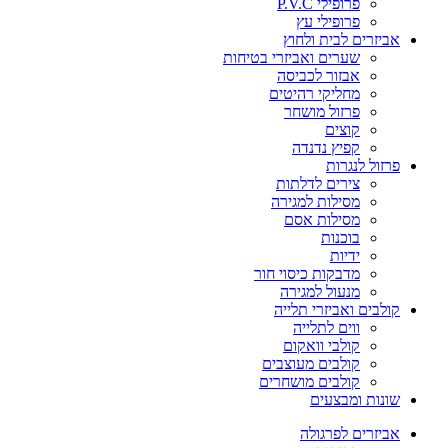
פרופילי P.V.C
פרופילי עץ
אביזרים לבית ולחוץ
שערים ואביזרי בטיחות
אבזור לכביסה
מחליקי רהיטים
פרזול מושחר
קוצים
קפיץ נדנדה
פרזול לנגרות
צירים לדלתות
מסילות למגירה
מסילות אסם
בוכנות
ידיות
מדבקות כיסוי חור
מנעול למגירה
קולבים ואביזרי תלייה
ווים לתלייה
קולבי וואקום
קולבים מעוצבים
קולבים מושחרים
שונות ומבצעים
אביזרים לפרגולה