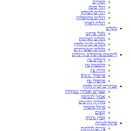
חמורים
רגלי סיכה
רגליים לשולחן
רגליים מתקפלות
רגלית לארון
גלגלים
גלגלי פרקט
גלגלים לארונות
גלגלים לבית ולחוץ
גלגלים תעשייתיים
לייסטים פרופילים ודיבלים
דיבלים עץ
הלבשות עץ
זוויות עץ
פרופילי P.V.C
פרופילי עץ
אביזרים לבית ולחוץ
שערים ואביזרי בטיחות
אבזור לכביסה
מחליקי רהיטים
פרזול מושחר
קוצים
קפיץ נדנדה
פרזול לנגרות
צירים לדלתות