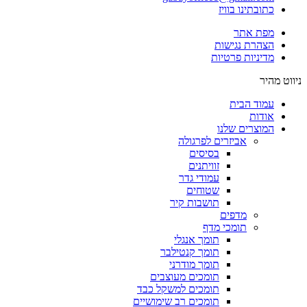
כתובתינו בוויז
מפת אתר
הצהרת נגישות
מדיניות פרטיות
ניווט מהיר
עמוד הבית
אודות
המוצרים שלנו
אביזרים לפרגולה
בסיסים
זוויתנים
עמודי גדר
שטוחים
תושבות קיר
מדפים
תומכי מדף
תומך אנגלי
תומך קנטילבר
תומך מודרני
תומכים מעוצבים
תומכים למשקל כבד
תומכים רב שימושיים