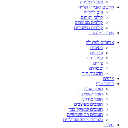
מנעול למגירה
קולבים ואביזרי תלייה
ווים לתלייה
קולבי וואקום
קולבים מעוצבים
קולבים מושחרים
שונות ומבצעים
אביזרים לפרגולה
בסיסים
זוויתנים
עמודי גדר
צירים
שטוחים
תושבות קיר
מדפים
תומכי מדף
תומך אנגלי
תומך קנטילבר
תומך מודרני
תומכים מעוצבים
תומכים למשקל כבד
תומכים רב שימושיים
מערכת מידוף מודולרית
רגליים