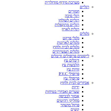
מערכת מידוף מודולרית
רגליים
חמורים
רגלי סיכה
רגליים לשולחן
רגליים מתקפלות
רגלית לארון
גלגלים
גלגלי פרקט
גלגלים לארונות
גלגלים לבית ולחוץ
גלגלים תעשייתיים
לייסטים פרופילים ודיבלים
דיבלים עץ
הלבשות עץ
זוויות עץ
פרופילי P.V.C
פרופילי עץ
אביזרים לבית ולחוץ
ידיות
שערים ואביזרי בטיחות
אבזור לכביסה
מחליקי רהיטים
פרזול מושחר
קוצים