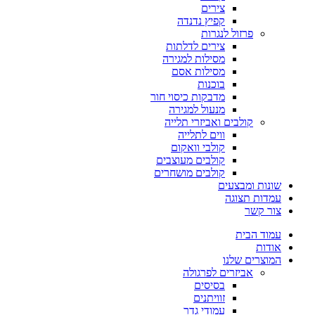
צירים
קפיץ נדנדה
פרזול לנגרות
צירים לדלתות
מסילות למגירה
מסילות אסם
בוכנות
מדבקות כיסוי חור
מנעול למגירה
קולבים ואביזרי תלייה
ווים לתלייה
קולבי וואקום
קולבים מעוצבים
קולבים מושחרים
שונות ומבצעים
עמדות תצוגה
צור קשר
עמוד הבית
אודות
המוצרים שלנו
אביזרים לפרגולה
בסיסים
זוויתנים
עמודי גדר