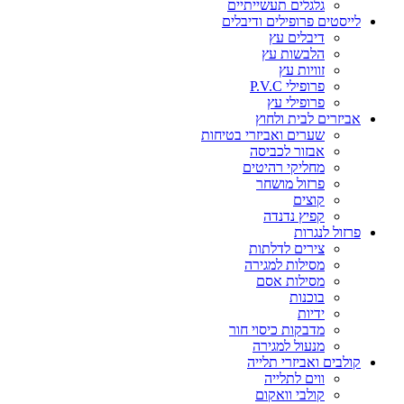
גלגלים תעשייתיים
לייסטים פרופילים ודיבלים
דיבלים עץ
הלבשות עץ
זוויות עץ
פרופילי P.V.C
פרופילי עץ
אביזרים לבית ולחוץ
שערים ואביזרי בטיחות
אבזור לכביסה
מחליקי רהיטים
פרזול מושחר
קוצים
קפיץ נדנדה
פרזול לנגרות
צירים לדלתות
מסילות למגירה
מסילות אסם
בוכנות
ידיות
מדבקות כיסוי חור
מנעול למגירה
קולבים ואביזרי תלייה
ווים לתלייה
קולבי וואקום