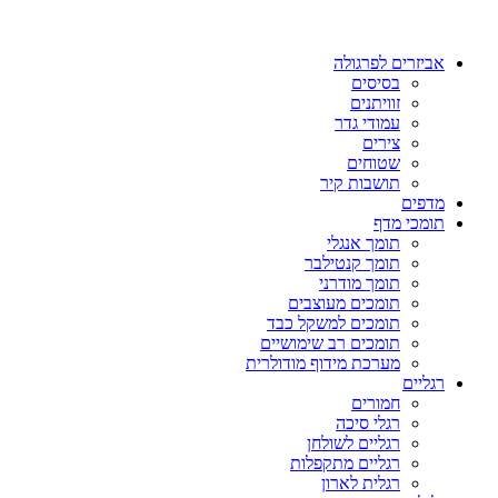
אביזרים לפרגולה
בסיסים
זוויתנים
עמודי גדר
צירים
שטוחים
תושבות קיר
מדפים
תומכי מדף
תומך אנגלי
תומך קנטילבר
תומך מודרני
תומכים מעוצבים
תומכים למשקל כבד
תומכים רב שימושיים
מערכת מידוף מודולרית
רגליים
חמורים
רגלי סיכה
רגליים לשולחן
רגליים מתקפלות
רגלית לארון