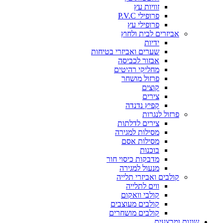
זוויות עץ
פרופילי P.V.C
פרופילי עץ
אביזרים לבית ולחוץ
ידיות
שערים ואביזרי בטיחות
אבזור לכביסה
מחליקי רהיטים
פרזול מושחר
קוצים
צירים
קפיץ נדנדה
פרזול לנגרות
צירים לדלתות
מסילות למגירה
מסילות אסם
בוכנות
מדבקות כיסוי חור
מנעול למגירה
קולבים ואביזרי תלייה
ווים לתלייה
קולבי וואקום
קולבים מעוצבים
קולבים מושחרים
שונות ומבצעים