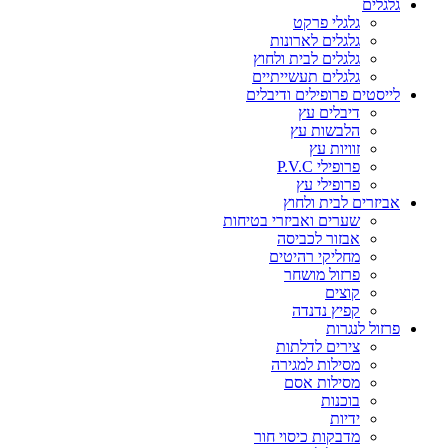
גלגלים
גלגלי פרקט
גלגלים לארונות
גלגלים לבית ולחוץ
גלגלים תעשייתיים
לייסטים פרופילים ודיבלים
דיבלים עץ
הלבשות עץ
זוויות עץ
פרופילי P.V.C
פרופילי עץ
אביזרים לבית ולחוץ
שערים ואביזרי בטיחות
אבזור לכביסה
מחליקי רהיטים
פרזול מושחר
קוצים
קפיץ נדנדה
פרזול לנגרות
צירים לדלתות
מסילות למגירה
מסילות אסם
בוכנות
ידיות
מדבקות כיסוי חור