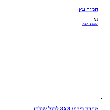
חמור עץ
₪
1
הוספה לסל
מחבר ריבוע 8X8 לרגל שולחן