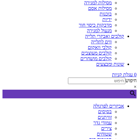
מסילות למגירה
מסילות אסם
בוכנות
ידיות
מדבקות כיסוי חור
מנעול למגירה
קולבים ואביזרי תלייה
ווים לתלייה
קולבי וואקום
קולבים מעוצבים
קולבים מושחרים
שונות ומבצעים
0
עגלת קניות
חיפוש
×
אביזרים לפרגולה
בסיסים
זוויתנים
עמודי גדר
צירים
שטוחים