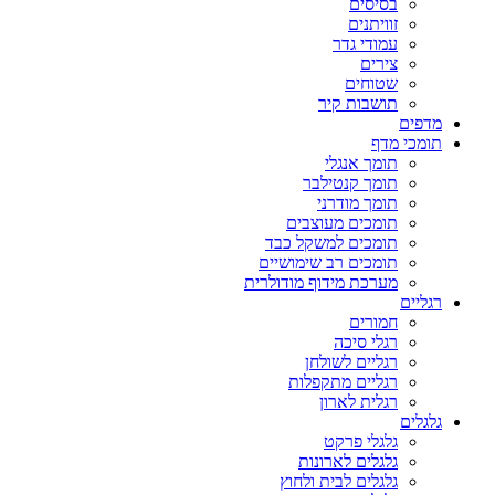
בסיסים
זוויתנים
עמודי גדר
צירים
שטוחים
תושבות קיר
מדפים
תומכי מדף
תומך אנגלי
תומך קנטילבר
תומך מודרני
תומכים מעוצבים
תומכים למשקל כבד
תומכים רב שימושיים
מערכת מידוף מודולרית
רגליים
חמורים
רגלי סיכה
רגליים לשולחן
רגליים מתקפלות
רגלית לארון
גלגלים
גלגלי פרקט
גלגלים לארונות
גלגלים לבית ולחוץ