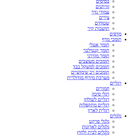
בסיסים
זוויתנים
עמודי גדר
צירים
שטוחים
תושבות קיר
מדפים
תומכי מדף
תומך אנגלי
תומך קנטילבר
תומך מודרני
תומכים מעוצבים
תומכים למשקל כבד
תומכים רב שימושיים
מערכת מידוף מודולרית
רגליים
חמורים
רגלי סיכה
רגליים לשולחן
רגליים מתקפלות
רגלית לארון
גלגלים
גלגלי פרקט
גלגלים לארונות
גלגלים לבית ולחוץ