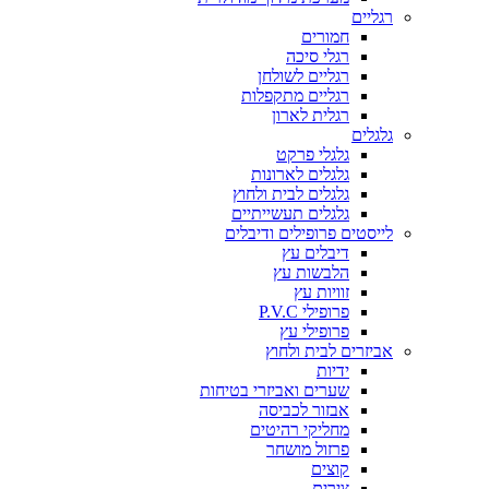
רגליים
חמורים
רגלי סיכה
רגליים לשולחן
רגליים מתקפלות
רגלית לארון
גלגלים
גלגלי פרקט
גלגלים לארונות
גלגלים לבית ולחוץ
גלגלים תעשייתיים
לייסטים פרופילים ודיבלים
דיבלים עץ
הלבשות עץ
זוויות עץ
פרופילי P.V.C
פרופילי עץ
אביזרים לבית ולחוץ
ידיות
שערים ואביזרי בטיחות
אבזור לכביסה
מחליקי רהיטים
פרזול מושחר
קוצים
צירים