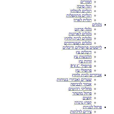
חמורים
רגלי סיכה
רגליים לשולחן
רגליים מתקפלות
רגלית לארון
גלגלים
גלגלי פרקט
גלגלים לארונות
גלגלים לבית ולחוץ
גלגלים תעשייתיים
לייסטים פרופילים ודיבלים
דיבלים עץ
הלבשות עץ
זוויות עץ
פרופילי P.V.C
פרופילי עץ
אביזרים לבית ולחוץ
שערים ואביזרי בטיחות
אבזור לכביסה
מחליקי רהיטים
פרזול מושחר
קוצים
קפיץ נדנדה
פרזול לנגרות
צירים לדלתות