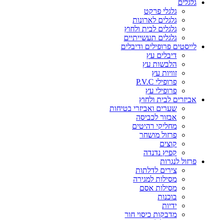
גלגלים
גלגלי פרקט
גלגלים לארונות
גלגלים לבית ולחוץ
גלגלים תעשייתיים
לייסטים פרופילים ודיבלים
דיבלים עץ
הלבשות עץ
זוויות עץ
פרופילי P.V.C
פרופילי עץ
אביזרים לבית ולחוץ
שערים ואביזרי בטיחות
אבזור לכביסה
מחליקי רהיטים
פרזול מושחר
קוצים
קפיץ נדנדה
פרזול לנגרות
צירים לדלתות
מסילות למגירה
מסילות אסם
בוכנות
ידיות
מדבקות כיסוי חור