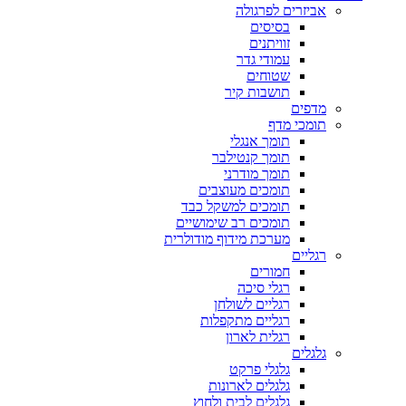
אביזרים לפרגולה
בסיסים
זוויתנים
עמודי גדר
שטוחים
תושבות קיר
מדפים
תומכי מדף
תומך אנגלי
תומך קנטילבר
תומך מודרני
תומכים מעוצבים
תומכים למשקל כבד
תומכים רב שימושיים
מערכת מידוף מודולרית
רגליים
חמורים
רגלי סיכה
רגליים לשולחן
רגליים מתקפלות
רגלית לארון
גלגלים
גלגלי פרקט
גלגלים לארונות
גלגלים לבית ולחוץ