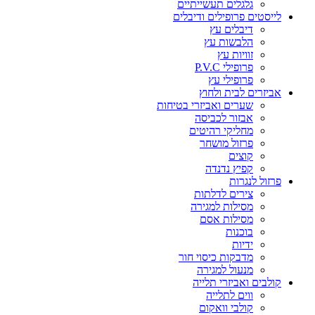
גלגלים תעשייתיים
לייסטים פרופילים ודיבלים
דיבלים עץ
הלבשות עץ
זוויות עץ
פרופילי P.V.C
פרופילי עץ
אביזרים לבית ולחוץ
שערים ואביזרי בטיחות
אבזור לכביסה
מחליקי רהיטים
פרזול מושחר
קוצים
קפיץ נדנדה
פרזול לנגרות
צירים לדלתות
מסילות למגירה
מסילות אסם
בוכנות
ידיות
מדבקות כיסוי חור
מנעול למגירה
קולבים ואביזרי תלייה
ווים לתלייה
קולבי וואקום