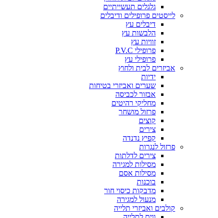
גלגלים תעשייתיים
לייסטים פרופילים ודיבלים
דיבלים עץ
הלבשות עץ
זוויות עץ
פרופילי P.V.C
פרופילי עץ
אביזרים לבית ולחוץ
ידיות
שערים ואביזרי בטיחות
אבזור לכביסה
מחליקי רהיטים
פרזול מושחר
קוצים
צירים
קפיץ נדנדה
פרזול לנגרות
צירים לדלתות
מסילות למגירה
מסילות אסם
בוכנות
מדבקות כיסוי חור
מנעול למגירה
קולבים ואביזרי תלייה
ווים לתלייה