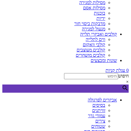
מסילות למגירה
מסילות אסם
בוכנות
ידיות
מדבקות כיסוי חור
מנעול למגירה
קולבים ואביזרי תלייה
ווים לתלייה
קולבי וואקום
קולבים מעוצבים
קולבים מושחרים
שונות ומבצעים
0
עגלת קניות
חיפוש
×
אביזרים לפרגולה
בסיסים
זוויתנים
עמודי גדר
צירים
שטוחים