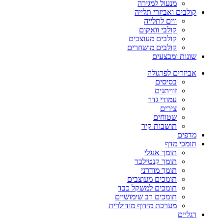
מנעול למגירה
קולבים ואביזרי תלייה
ווים לתלייה
קולבי וואקום
קולבים מעוצבים
קולבים מושחרים
שונות ומבצעים
אביזרים לפרגולה
בסיסים
זוויתנים
עמודי גדר
צירים
שטוחים
תושבות קיר
מדפים
תומכי מדף
תומך אנגלי
תומך קנטילבר
תומך מודרני
תומכים מעוצבים
תומכים למשקל כבד
תומכים רב שימושיים
מערכת מידוף מודולרית
רגליים