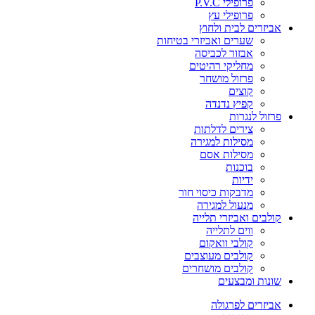
פרופילי P.V.C
פרופילי עץ
אביזרים לבית ולחוץ
שערים ואביזרי בטיחות
אבזור לכביסה
מחליקי רהיטים
פרזול מושחר
קוצים
קפיץ נדנדה
פרזול לנגרות
צירים לדלתות
מסילות למגירה
מסילות אסם
בוכנות
ידיות
מדבקות כיסוי חור
מנעול למגירה
קולבים ואביזרי תלייה
ווים לתלייה
קולבי וואקום
קולבים מעוצבים
קולבים מושחרים
שונות ומבצעים
אביזרים לפרגולה