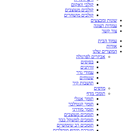
קולבי וואקום
קולבים מעוצבים
קולבים מושחרים
שונות ומבצעים
עמדות תצוגה
צור קשר
עמוד הבית
אודות
המוצרים שלנו
אביזרים לפרגולה
בסיסים
זוויתנים
עמודי גדר
שטוחים
תושבות קיר
מדפים
תומכי מדף
תומך אנגלי
תומך קנטילבר
תומך מודרני
תומכים מעוצבים
תומכים למשקל כבד
תומכים רב שימושיים
מערכת מידוף מודולרית