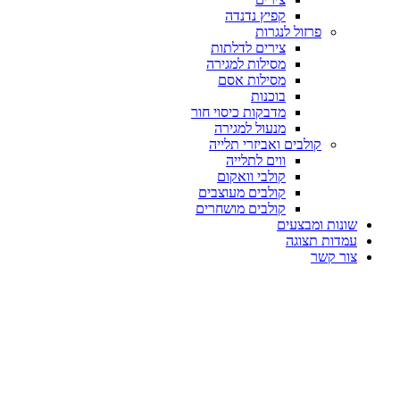
קפיץ נדנדה
פרזול לנגרות
צירים לדלתות
מסילות למגירה
מסילות אסם
בוכנות
מדבקות כיסוי חור
מנעול למגירה
קולבים ואביזרי תלייה
ווים לתלייה
קולבי וואקום
קולבים מעוצבים
קולבים מושחרים
שונות ומבצעים
עמדות תצוגה
צור קשר