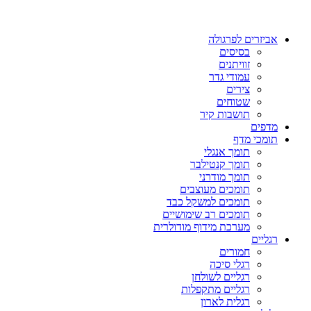
אביזרים לפרגולה
בסיסים
זוויתנים
עמודי גדר
צירים
שטוחים
תושבות קיר
מדפים
תומכי מדף
תומך אנגלי
תומך קנטילבר
תומך מודרני
תומכים מעוצבים
תומכים למשקל כבד
תומכים רב שימושיים
מערכת מידוף מודולרית
רגליים
חמורים
רגלי סיכה
רגליים לשולחן
רגליים מתקפלות
רגלית לארון