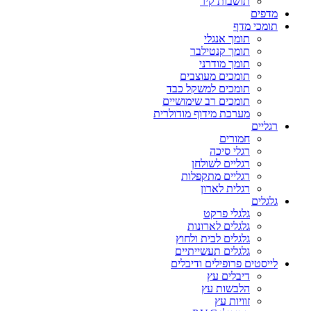
תושבות קיר
מדפים
תומכי מדף
תומך אנגלי
תומך קנטילבר
תומך מודרני
תומכים מעוצבים
תומכים למשקל כבד
תומכים רב שימושיים
מערכת מידוף מודולרית
רגליים
חמורים
רגלי סיכה
רגליים לשולחן
רגליים מתקפלות
רגלית לארון
גלגלים
גלגלי פרקט
גלגלים לארונות
גלגלים לבית ולחוץ
גלגלים תעשייתיים
לייסטים פרופילים ודיבלים
דיבלים עץ
הלבשות עץ
זוויות עץ