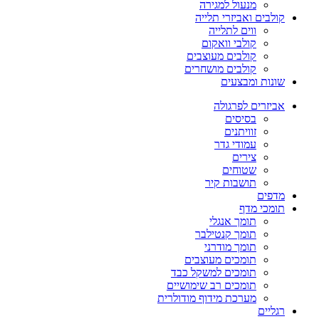
מנעול למגירה
קולבים ואביזרי תלייה
ווים לתלייה
קולבי וואקום
קולבים מעוצבים
קולבים מושחרים
שונות ומבצעים
אביזרים לפרגולה
בסיסים
זוויתנים
עמודי גדר
צירים
שטוחים
תושבות קיר
מדפים
תומכי מדף
תומך אנגלי
תומך קנטילבר
תומך מודרני
תומכים מעוצבים
תומכים למשקל כבד
תומכים רב שימושיים
מערכת מידוף מודולרית
רגליים