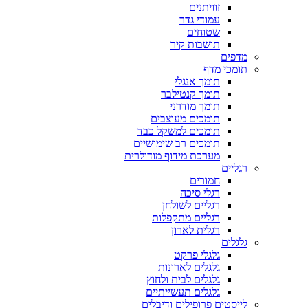
זוויתנים
עמודי גדר
שטוחים
תושבות קיר
מדפים
תומכי מדף
תומך אנגלי
תומך קנטילבר
תומך מודרני
תומכים מעוצבים
תומכים למשקל כבד
תומכים רב שימושיים
מערכת מידוף מודולרית
רגליים
חמורים
רגלי סיכה
רגליים לשולחן
רגליים מתקפלות
רגלית לארון
גלגלים
גלגלי פרקט
גלגלים לארונות
גלגלים לבית ולחוץ
גלגלים תעשייתיים
לייסטים פרופילים ודיבלים