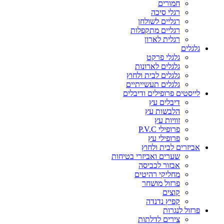
חמורים
רגלי סיכה
רגליים לשולחן
רגליים מתקפלות
רגלית לארון
גלגלים
גלגלי פרקט
גלגלים לארונות
גלגלים לבית ולחוץ
גלגלים תעשייתיים
לייסטים פרופילים ודיבלים
דיבלים עץ
הלבשות עץ
זוויות עץ
פרופילי P.V.C
פרופילי עץ
אביזרים לבית ולחוץ
שערים ואביזרי בטיחות
אבזור לכביסה
מחליקי רהיטים
פרזול מושחר
קוצים
קפיץ נדנדה
פרזול לנגרות
צירים לדלתות