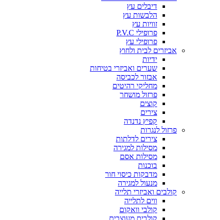
דיבלים עץ
הלבשות עץ
זוויות עץ
פרופילי P.V.C
פרופילי עץ
אביזרים לבית ולחוץ
ידיות
שערים ואביזרי בטיחות
אבזור לכביסה
מחליקי רהיטים
פרזול מושחר
קוצים
צירים
קפיץ נדנדה
פרזול לנגרות
צירים לדלתות
מסילות למגירה
מסילות אסם
בוכנות
מדבקות כיסוי חור
מנעול למגירה
קולבים ואביזרי תלייה
ווים לתלייה
קולבי וואקום
קולבים מעוצבים