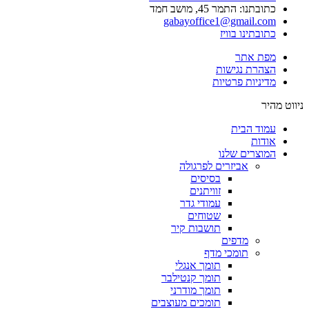
כתובתנו: התמר 45, מושב חמד​
gabayoffice1@gmail.com
כתובתינו בוויז
מפת אתר
הצהרת נגישות
מדיניות פרטיות
ניווט מהיר
עמוד הבית
אודות
המוצרים שלנו
אביזרים לפרגולה
בסיסים
זוויתנים
עמודי גדר
שטוחים
תושבות קיר
מדפים
תומכי מדף
תומך אנגלי
תומך קנטילבר
תומך מודרני
תומכים מעוצבים