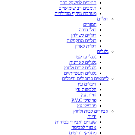
תומכים למשקל כבד
תומכים רב שימושיים
מערכת מידוף מודולרית
רגליים
חמורים
רגלי סיכה
רגליים לשולחן
רגליים מתקפלות
רגלית לארון
גלגלים
גלגלי פרקט
גלגלים לארונות
גלגלים לבית ולחוץ
גלגלים תעשייתיים
לייסטים פרופילים ודיבלים
דיבלים עץ
הלבשות עץ
זוויות עץ
פרופילי P.V.C
פרופילי עץ
אביזרים לבית ולחוץ
ידיות
שערים ואביזרי בטיחות
אבזור לכביסה
מחליקי רהיטים