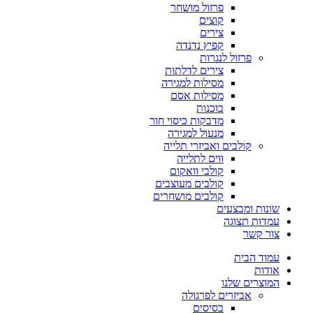
פרזול מושחר
קוצים
צירים
קפיץ נדנדה
פרזול לנגרות
צירים לדלתות
מסילות למגירה
מסילות אסם
בוכנות
מדבקות כיסוי חור
מנעול למגירה
קולבים ואביזרי תלייה
ווים לתלייה
קולבי וואקום
קולבים מעוצבים
קולבים מושחרים
שונות ומבצעים
עמדות תצוגה
צור קשר
עמוד הבית
אודות
המוצרים שלנו
אביזרים לפרגולה
בסיסים