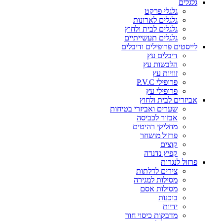
גלגלים
גלגלי פרקט
גלגלים לארונות
גלגלים לבית ולחוץ
גלגלים תעשייתיים
לייסטים פרופילים ודיבלים
דיבלים עץ
הלבשות עץ
זוויות עץ
פרופילי P.V.C
פרופילי עץ
אביזרים לבית ולחוץ
שערים ואביזרי בטיחות
אבזור לכביסה
מחליקי רהיטים
פרזול מושחר
קוצים
קפיץ נדנדה
פרזול לנגרות
צירים לדלתות
מסילות למגירה
מסילות אסם
בוכנות
ידיות
מדבקות כיסוי חור