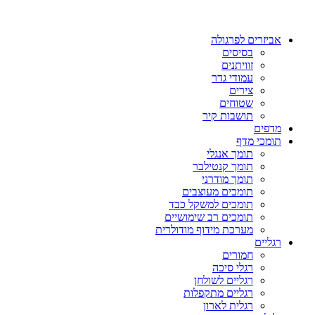
אביזרים לפרגולה
בסיסים
זוויתנים
עמודי גדר
צירים
שטוחים
תושבות קיר
מדפים
תומכי מדף
תומך אנגלי
תומך קנטילבר
תומך מודרני
תומכים מעוצבים
תומכים למשקל כבד
תומכים רב שימושיים
מערכת מידוף מודולרית
רגליים
חמורים
רגלי סיכה
רגליים לשולחן
רגליים מתקפלות
רגלית לארון