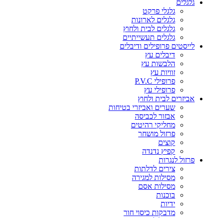
גלגלים
גלגלי פרקט
גלגלים לארונות
גלגלים לבית ולחוץ
גלגלים תעשייתיים
לייסטים פרופילים ודיבלים
דיבלים עץ
הלבשות עץ
זוויות עץ
פרופילי P.V.C
פרופילי עץ
אביזרים לבית ולחוץ
שערים ואביזרי בטיחות
אבזור לכביסה
מחליקי רהיטים
פרזול מושחר
קוצים
קפיץ נדנדה
פרזול לנגרות
צירים לדלתות
מסילות למגירה
מסילות אסם
בוכנות
ידיות
מדבקות כיסוי חור