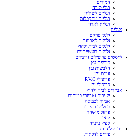
חמורים
רגלי סיכה
רגליים לשולחן
רגליים מתקפלות
רגלית לארון
גלגלים
גלגלי פרקט
גלגלים לארונות
גלגלים לבית ולחוץ
גלגלים תעשייתיים
לייסטים פרופילים ודיבלים
דיבלים עץ
הלבשות עץ
זוויות עץ
פרופילי P.V.C
פרופילי עץ
אביזרים לבית ולחוץ
שערים ואביזרי בטיחות
אבזור לכביסה
מחליקי רהיטים
פרזול מושחר
קוצים
קפיץ נדנדה
פרזול לנגרות
צירים לדלתות