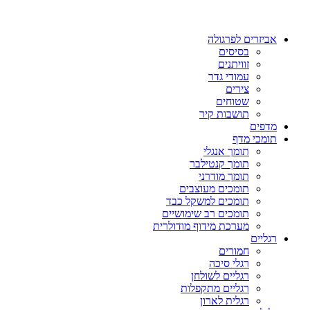
אביזרים לפרגולה
בסיסים
זוויתנים
עמודי גדר
צירים
שטוחים
תושבות קיר
מדפים
תומכי מדף
תומך אנגלי
תומך קנטילבר
תומך מודרני
תומכים מעוצבים
תומכים למשקל כבד
תומכים רב שימושיים
מערכת מידוף מודולרית
רגליים
חמורים
רגלי סיכה
רגליים לשולחן
רגליים מתקפלות
רגלית לארון