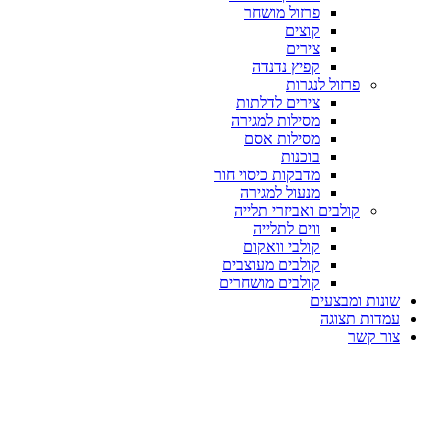
פרזול מושחר
קוצים
צירים
קפיץ נדנדה
פרזול לנגרות
צירים לדלתות
מסילות למגירה
מסילות אסם
בוכנות
מדבקות כיסוי חור
מנעול למגירה
קולבים ואביזרי תלייה
ווים לתלייה
קולבי וואקום
קולבים מעוצבים
קולבים מושחרים
שונות ומבצעים
עמדות תצוגה
צור קשר