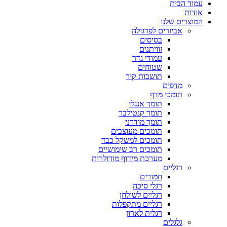
עמוד הבית
אודות
המוצרים שלנו
אביזרים לפרגולה
בסיסים
זוויתנים
עמודי גדר
שטוחים
תושבות קיר
מדפים
תומכי מדף
תומך אנגלי
תומך קנטילבר
תומך מודרני
תומכים מעוצבים
תומכים למשקל כבד
תומכים רב שימושיים
מערכת מידוף מודולרית
רגליים
חמורים
רגלי סיכה
רגליים לשולחן
רגליים מתקפלות
רגלית לארון
גלגלים