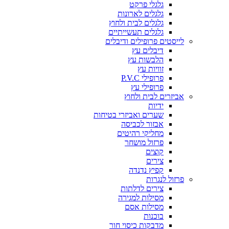
גלגלי פרקט
גלגלים לארונות
גלגלים לבית ולחוץ
גלגלים תעשייתיים
לייסטים פרופילים ודיבלים
דיבלים עץ
הלבשות עץ
זוויות עץ
פרופילי P.V.C
פרופילי עץ
אביזרים לבית ולחוץ
ידיות
שערים ואביזרי בטיחות
אבזור לכביסה
מחליקי רהיטים
פרזול מושחר
קוצים
צירים
קפיץ נדנדה
פרזול לנגרות
צירים לדלתות
מסילות למגירה
מסילות אסם
בוכנות
מדבקות כיסוי חור