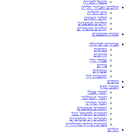
מנעול למגירה
קולבים ואביזרי תלייה
ווים לתלייה
קולבי וואקום
קולבים מעוצבים
קולבים מושחרים
שונות ומבצעים
אביזרים לפרגולה
בסיסים
זוויתנים
עמודי גדר
צירים
שטוחים
תושבות קיר
מדפים
תומכי מדף
תומך אנגלי
תומך קנטילבר
תומך מודרני
תומכים מעוצבים
תומכים למשקל כבד
תומכים רב שימושיים
מערכת מידוף מודולרית
רגליים