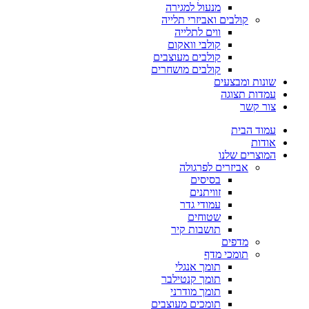
מנעול למגירה
קולבים ואביזרי תלייה
ווים לתלייה
קולבי וואקום
קולבים מעוצבים
קולבים מושחרים
שונות ומבצעים
עמדות תצוגה
צור קשר
עמוד הבית
אודות
המוצרים שלנו
אביזרים לפרגולה
בסיסים
זוויתנים
עמודי גדר
שטוחים
תושבות קיר
מדפים
תומכי מדף
תומך אנגלי
תומך קנטילבר
תומך מודרני
תומכים מעוצבים