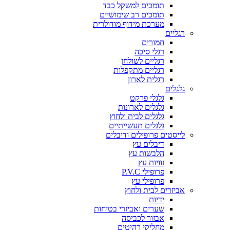
תומכים למשקל כבד
תומכים רב שימושיים
מערכת מידוף מודולרית
רגליים
חמורים
רגלי סיכה
רגליים לשולחן
רגליים מתקפלות
רגלית לארון
גלגלים
גלגלי פרקט
גלגלים לארונות
גלגלים לבית ולחוץ
גלגלים תעשייתיים
לייסטים פרופילים ודיבלים
דיבלים עץ
הלבשות עץ
זוויות עץ
פרופילי P.V.C
פרופילי עץ
אביזרים לבית ולחוץ
ידיות
שערים ואביזרי בטיחות
אבזור לכביסה
מחליקי רהיטים