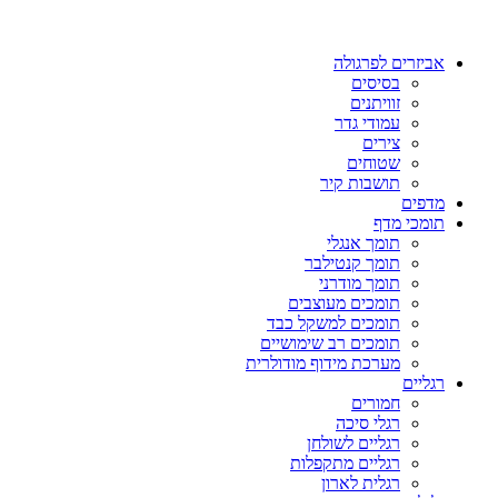
אביזרים לפרגולה
בסיסים
זוויתנים
עמודי גדר
צירים
שטוחים
תושבות קיר
מדפים
תומכי מדף
תומך אנגלי
תומך קנטילבר
תומך מודרני
תומכים מעוצבים
תומכים למשקל כבד
תומכים רב שימושיים
מערכת מידוף מודולרית
רגליים
חמורים
רגלי סיכה
רגליים לשולחן
רגליים מתקפלות
רגלית לארון