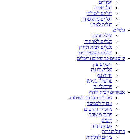
חמורים
רגלי סיכה
רגליים לשולחן
רגליים מתקפלות
רגלית לארון
גלגלים
גלגלי פרקט
גלגלים לארונות
גלגלים לבית ולחוץ
גלגלים תעשייתיים
לייסטים פרופילים ודיבלים
דיבלים עץ
הלבשות עץ
זוויות עץ
פרופילי P.V.C
פרופילי עץ
אביזרים לבית ולחוץ
שערים ואביזרי בטיחות
אבזור לכביסה
מחליקי רהיטים
פרזול מושחר
קוצים
קפיץ נדנדה
פרזול לנגרות
צירים לדלתות