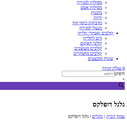
מסילות למגירה
מסילות אסם
בוכנות
ידיות
מדבקות כיסוי חור
מנעול למגירה
קולבים ואביזרי תלייה
ווים לתלייה
קולבי וואקום
קולבים מעוצבים
קולבים מושחרים
שונות ומבצעים
0
עגלת קניות
חיפוש
×
גלגל דופלקס
עמוד הבית
/
גלגלים
/ גלגל דופלקס