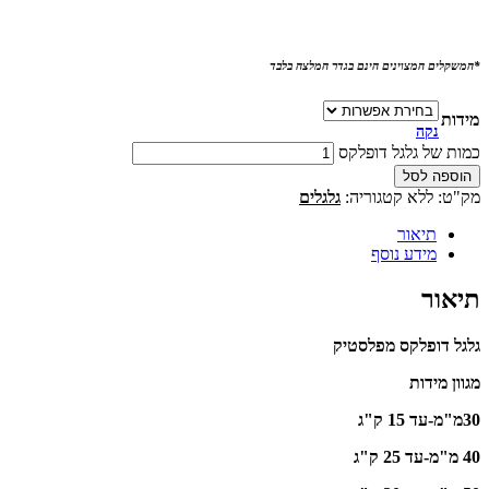
*המשקלים המצוינים הינם בגדר המלצה בלבד
מידות
נקה
כמות של גלגל דופלקס
הוספה לסל
מק"ט:
ללא
קטגוריה:
גלגלים
תיאור
מידע נוסף
תיאור
גלגל דופלקס מפלסטיק
מגוון מידות
30מ"מ-עד 15 ק"ג
40 מ"מ-עד 25 ק"ג