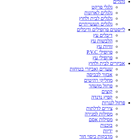
גלגלים
גלגלי פרקט
גלגלים לארונות
גלגלים לבית ולחוץ
גלגלים תעשייתיים
לייסטים פרופילים ודיבלים
דיבלים עץ
הלבשות עץ
זוויות עץ
פרופילי P.V.C
פרופילי עץ
אביזרים לבית ולחוץ
שערים ואביזרי בטיחות
אבזור לכביסה
מחליקי רהיטים
פרזול מושחר
קוצים
קפיץ נדנדה
פרזול לנגרות
צירים לדלתות
מסילות למגירה
מסילות אסם
בוכנות
ידיות
מדבקות כיסוי חור