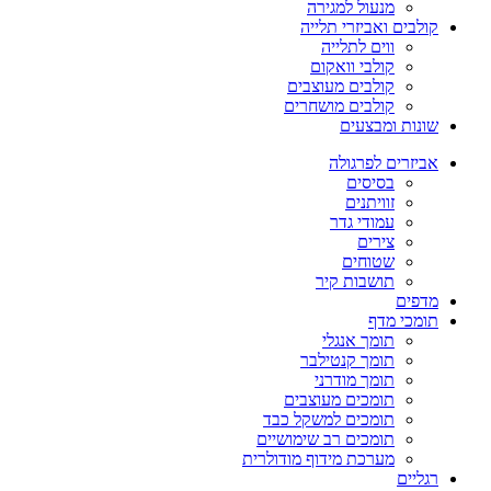
מנעול למגירה
קולבים ואביזרי תלייה
ווים לתלייה
קולבי וואקום
קולבים מעוצבים
קולבים מושחרים
שונות ומבצעים
אביזרים לפרגולה
בסיסים
זוויתנים
עמודי גדר
צירים
שטוחים
תושבות קיר
מדפים
תומכי מדף
תומך אנגלי
תומך קנטילבר
תומך מודרני
תומכים מעוצבים
תומכים למשקל כבד
תומכים רב שימושיים
מערכת מידוף מודולרית
רגליים