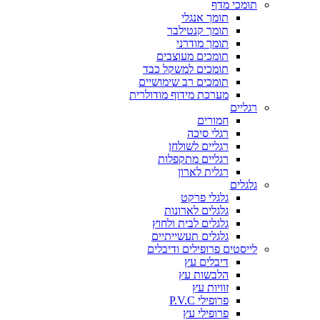
תומכי מדף
תומך אנגלי
תומך קנטילבר
תומך מודרני
תומכים מעוצבים
תומכים למשקל כבד
תומכים רב שימושיים
מערכת מידוף מודולרית
רגליים
חמורים
רגלי סיכה
רגליים לשולחן
רגליים מתקפלות
רגלית לארון
גלגלים
גלגלי פרקט
גלגלים לארונות
גלגלים לבית ולחוץ
גלגלים תעשייתיים
לייסטים פרופילים ודיבלים
דיבלים עץ
הלבשות עץ
זוויות עץ
פרופילי P.V.C
פרופילי עץ