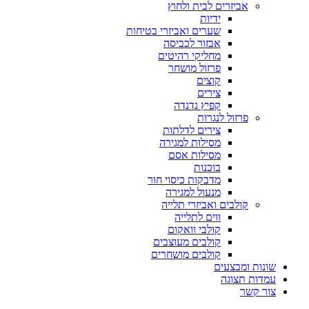
אביזרים לבית ולחוץ
ידיות
שערים ואביזרי בטיחות
אבזור לכביסה
מחליקי רהיטים
פרזול מושחר
קוצים
צירים
קפיץ נדנדה
פרזול לנגרות
צירים לדלתות
מסילות למגירה
מסילות אסם
בוכנות
מדבקות כיסוי חור
מנעול למגירה
קולבים ואביזרי תלייה
ווים לתלייה
קולבי וואקום
קולבים מעוצבים
קולבים מושחרים
שונות ומבצעים
עמדות תצוגה
צור קשר