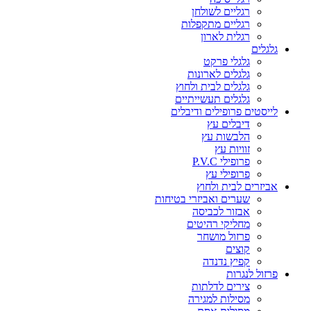
רגליים לשולחן
רגליים מתקפלות
רגלית לארון
גלגלים
גלגלי פרקט
גלגלים לארונות
גלגלים לבית ולחוץ
גלגלים תעשייתיים
לייסטים פרופילים ודיבלים
דיבלים עץ
הלבשות עץ
זוויות עץ
פרופילי P.V.C
פרופילי עץ
אביזרים לבית ולחוץ
שערים ואביזרי בטיחות
אבזור לכביסה
מחליקי רהיטים
פרזול מושחר
קוצים
קפיץ נדנדה
פרזול לנגרות
צירים לדלתות
מסילות למגירה