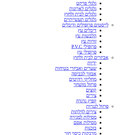
גלגלי פרקט
גלגלים לארונות
גלגלים לבית ולחוץ
גלגלים תעשייתיים
לייסטים פרופילים ודיבלים
דיבלים עץ
הלבשות עץ
זוויות עץ
פרופילי P.V.C
פרופילי עץ
אביזרים לבית ולחוץ
ידיות
שערים ואביזרי בטיחות
אבזור לכביסה
מחליקי רהיטים
פרזול מושחר
קוצים
צירים
קפיץ נדנדה
פרזול לנגרות
צירים לדלתות
מסילות למגירה
מסילות אסם
בוכנות
מדבקות כיסוי חור