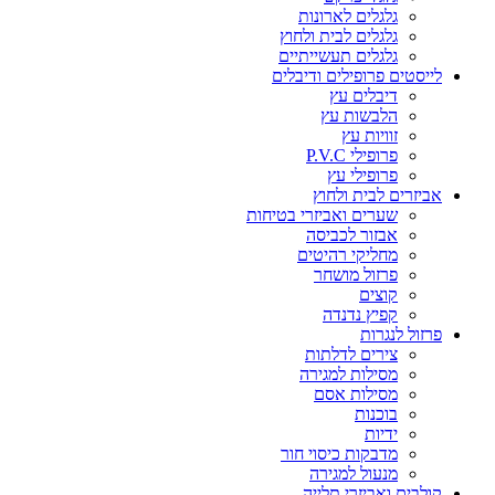
גלגלים לארונות
גלגלים לבית ולחוץ
גלגלים תעשייתיים
לייסטים פרופילים ודיבלים
דיבלים עץ
הלבשות עץ
זוויות עץ
פרופילי P.V.C
פרופילי עץ
אביזרים לבית ולחוץ
שערים ואביזרי בטיחות
אבזור לכביסה
מחליקי רהיטים
פרזול מושחר
קוצים
קפיץ נדנדה
פרזול לנגרות
צירים לדלתות
מסילות למגירה
מסילות אסם
בוכנות
ידיות
מדבקות כיסוי חור
מנעול למגירה
קולבים ואביזרי תלייה