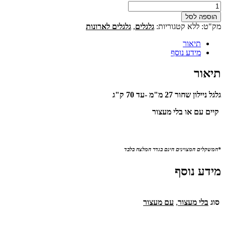
כמות
של
הוספה לסל
גלגל
מק"ט:
ללא
קטגוריות:
גלגלים
,
גלגלים לארונות
למשקל
כבד
תיאור
מידע נוסף
תיאור
גלגל ניילון שחור 27 מ"מ -עד 70 ק"ג
קיים עם או בלי מעצור
*המשקלים המצוינים הינם בגדר המלצה בלבד
מידע נוסף
סוג
בלי מעצור
,
עם מעצור