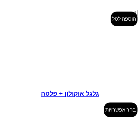
כמות
של
הוספה לסל
גלגל
אוקולון
ישר
גלגל אוקולון + פלטה
למוצר
בחר אפשרויות
זה
יש
מספר
סוגים.
ניתן