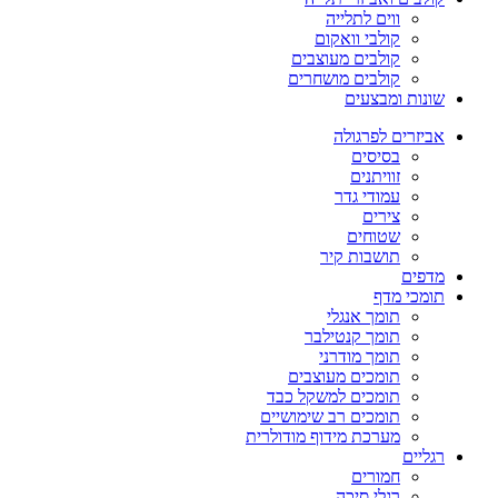
ווים לתלייה
קולבי וואקום
קולבים מעוצבים
קולבים מושחרים
שונות ומבצעים
אביזרים לפרגולה
בסיסים
זוויתנים
עמודי גדר
צירים
שטוחים
תושבות קיר
מדפים
תומכי מדף
תומך אנגלי
תומך קנטילבר
תומך מודרני
תומכים מעוצבים
תומכים למשקל כבד
תומכים רב שימושיים
מערכת מידוף מודולרית
רגליים
חמורים
רגלי סיכה