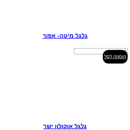
את
האפשרויות
בעמוד
המוצר
גלגל מיטה- אפור
כמות
של
הוספה לסל
גלגל
מיטה-
אפור
גלגל אוקולון ישר