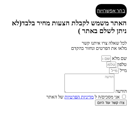
למוצר
בחר אפשרויות
זה
יש
האתר משמש לקבלת הצעות מחיר בלבד(לא
מספר
ניתן לשלם באתר )
סוגים.
ניתן
לבחור
לכל שאלה צרו איתנו קשר
את
מלאו את הפרטים ונחזור בהקדם
האפשרויות
בעמוד
שם מלא
המוצר
טלפון
מייל
הודעה
אני מסכים/ה ל
מדיניות הפרטיות
של האתר
צרו קשר עוד היום