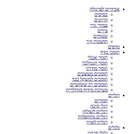
אביזרים לפרגולה
בסיסים
זוויתנים
עמודי גדר
צירים
שטוחים
תושבות קיר
מדפים
תומכי מדף
תומך אנגלי
תומך קנטילבר
תומך מודרני
תומכים מעוצבים
תומכים למשקל כבד
תומכים רב שימושיים
מערכת מידוף מודולרית
רגליים
חמורים
רגלי סיכה
רגליים לשולחן
רגליים מתקפלות
רגלית לארון
גלגלים
גלגלי פרקט