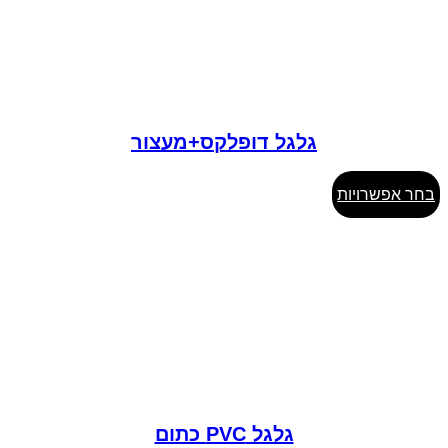
לבחור
את
האפשרויות
בעמוד
המוצר
גלגל דופלקס+מעצור
למוצר
בחר אפשרויות
זה
יש
מספר
סוגים.
ניתן
לבחור
את
האפשרויות
בעמוד
המוצר
גלגל PVC כתום