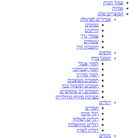
עמוד הבית
אודות
המוצרים שלנו
אביזרים לפרגולה
בסיסים
זוויתנים
עמודי גדר
שטוחים
תושבות קיר
מדפים
תומכי מדף
תומך אנגלי
תומך קנטילבר
תומך מודרני
תומכים מעוצבים
תומכים למשקל כבד
תומכים רב שימושיים
מערכת מידוף מודולרית
רגליים
חמורים
רגלי סיכה
רגליים לשולחן
רגליים מתקפלות
רגלית לארון
גלגלים