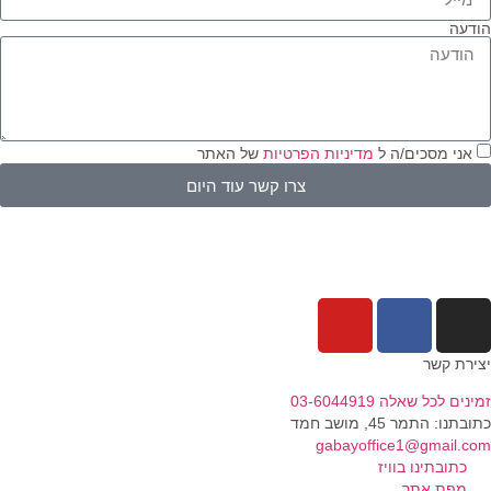
דעה
אני מסכים/ה ל
מדיניות הפרטיות
של האתר
צרו קשר עוד היום
ירת קשר
נים לכל שאלה 03-6044919
בתנו: התמר 45, מושב חמד​
gabayoffice1@gmail.c
כתובתינו בוויז
מפת אתר