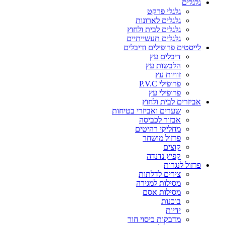
גלגלים
גלגלי פרקט
גלגלים לארונות
גלגלים לבית ולחוץ
גלגלים תעשייתיים
לייסטים פרופילים ודיבלים
דיבלים עץ
הלבשות עץ
זוויות עץ
פרופילי P.V.C
פרופילי עץ
אביזרים לבית ולחוץ
שערים ואביזרי בטיחות
אבזור לכביסה
מחליקי רהיטים
פרזול מושחר
קוצים
קפיץ נדנדה
פרזול לנגרות
צירים לדלתות
מסילות למגירה
מסילות אסם
בוכנות
ידיות
מדבקות כיסוי חור