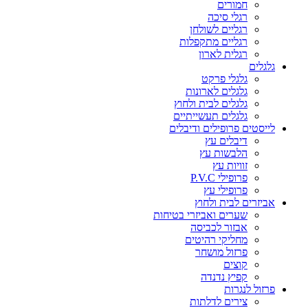
חמורים
רגלי סיכה
רגליים לשולחן
רגליים מתקפלות
רגלית לארון
גלגלים
גלגלי פרקט
גלגלים לארונות
גלגלים לבית ולחוץ
גלגלים תעשייתיים
לייסטים פרופילים ודיבלים
דיבלים עץ
הלבשות עץ
זוויות עץ
פרופילי P.V.C
פרופילי עץ
אביזרים לבית ולחוץ
שערים ואביזרי בטיחות
אבזור לכביסה
מחליקי רהיטים
פרזול מושחר
קוצים
קפיץ נדנדה
פרזול לנגרות
צירים לדלתות