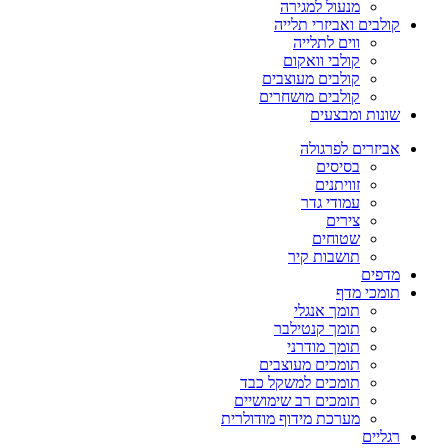
מנעול למגירה
קולבים ואביזרי תלייה
ווים לתלייה
קולבי וואקום
קולבים מעוצבים
קולבים מושחרים
שונות ומבצעים
אביזרים לפרגולה
בסיסים
זוויתנים
עמודי גדר
צירים
שטוחים
תושבות קיר
מדפים
תומכי מדף
תומך אנגלי
תומך קנטילבר
תומך מודרני
תומכים מעוצבים
תומכים למשקל כבד
תומכים רב שימושיים
מערכת מידוף מודולרית
רגליים