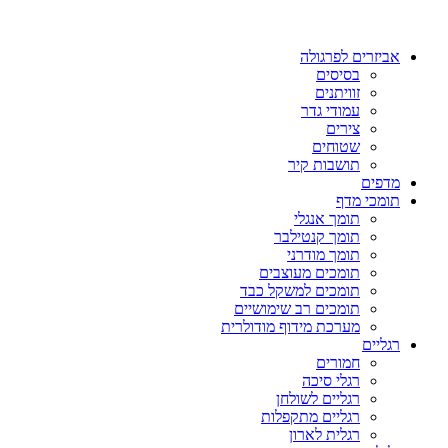
אביזרים לפרגולה
בסיסים
זוויתנים
עמודי גדר
צירים
שטוחים
תושבות קיר
מדפים
תומכי מדף
תומך אנגלי
תומך קנטילבר
תומך מודרני
תומכים מעוצבים
תומכים למשקל כבד
תומכים רב שימושיים
מערכת מידוף מודולרית
רגליים
חמורים
רגלי סיכה
רגליים לשולחן
רגליים מתקפלות
רגלית לארון