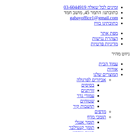
זמינים לכל שאלה 03-6044919
כתובתנו: התמר 45, מושב חמד​
gabayoffice1@gmail.com
כתובתינו בוויז
מפת אתר
הצהרת נגישות
מדיניות פרטיות
ניווט מהיר
עמוד הבית
אודות
המוצרים שלנו
אביזרים לפרגולה
בסיסים
זוויתנים
עמודי גדר
שטוחים
תושבות קיר
מדפים
תומכי מדף
תומך אנגלי
תומך קנטילבר