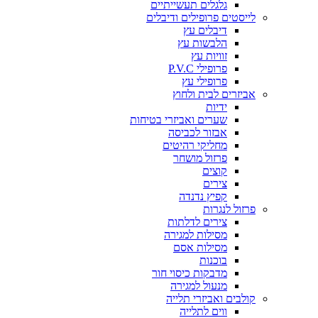
גלגלים תעשייתיים
לייסטים פרופילים ודיבלים
דיבלים עץ
הלבשות עץ
זוויות עץ
פרופילי P.V.C
פרופילי עץ
אביזרים לבית ולחוץ
ידיות
שערים ואביזרי בטיחות
אבזור לכביסה
מחליקי רהיטים
פרזול מושחר
קוצים
צירים
קפיץ נדנדה
פרזול לנגרות
צירים לדלתות
מסילות למגירה
מסילות אסם
בוכנות
מדבקות כיסוי חור
מנעול למגירה
קולבים ואביזרי תלייה
ווים לתלייה