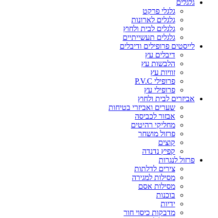
גלגלים
גלגלי פרקט
גלגלים לארונות
גלגלים לבית ולחוץ
גלגלים תעשייתיים
לייסטים פרופילים ודיבלים
דיבלים עץ
הלבשות עץ
זוויות עץ
פרופילי P.V.C
פרופילי עץ
אביזרים לבית ולחוץ
שערים ואביזרי בטיחות
אבזור לכביסה
מחליקי רהיטים
פרזול מושחר
קוצים
קפיץ נדנדה
פרזול לנגרות
צירים לדלתות
מסילות למגירה
מסילות אסם
בוכנות
ידיות
מדבקות כיסוי חור