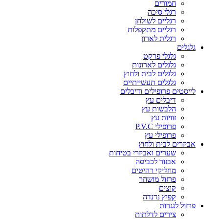
חמורים
רגלי סיכה
רגליים לשולחן
רגליים מתקפלות
רגלית לארון
גלגלים
גלגלי פרקט
גלגלים לארונות
גלגלים לבית ולחוץ
גלגלים תעשייתיים
לייסטים פרופילים ודיבלים
דיבלים עץ
הלבשות עץ
זוויות עץ
פרופילי P.V.C
פרופילי עץ
אביזרים לבית ולחוץ
שערים ואביזרי בטיחות
אבזור לכביסה
מחליקי רהיטים
פרזול מושחר
קוצים
קפיץ נדנדה
פרזול לנגרות
צירים לדלתות