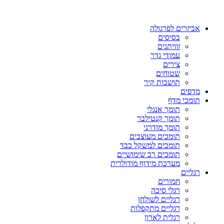
אביזרים לפרגולה
בסיסים
זוויתנים
עמודי גדר
צירים
שטוחים
תושבות קיר
מדפים
תומכי מדף
תומך אנגלי
תומך קנטילבר
תומך מודרני
תומכים מעוצבים
תומכים למשקל כבד
תומכים רב שימושיים
מערכת מידוף מודולרית
רגליים
חמורים
רגלי סיכה
רגליים לשולחן
רגליים מתקפלות
רגלית לארון