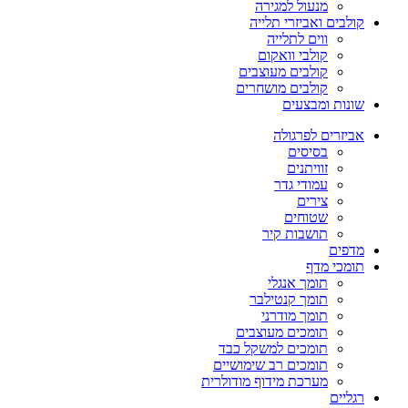
מנעול למגירה
קולבים ואביזרי תלייה
ווים לתלייה
קולבי וואקום
קולבים מעוצבים
קולבים מושחרים
שונות ומבצעים
אביזרים לפרגולה
בסיסים
זוויתנים
עמודי גדר
צירים
שטוחים
תושבות קיר
מדפים
תומכי מדף
תומך אנגלי
תומך קנטילבר
תומך מודרני
תומכים מעוצבים
תומכים למשקל כבד
תומכים רב שימושיים
מערכת מידוף מודולרית
רגליים