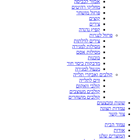
אבזור לכביסה
מחליקי רהיטים
פרזול מושחר
קוצים
צירים
קפיץ נדנדה
פרזול לנגרות
צירים לדלתות
מסילות למגירה
מסילות אסם
בוכנות
מדבקות כיסוי חור
מנעול למגירה
קולבים ואביזרי תלייה
ווים לתלייה
קולבי וואקום
קולבים מעוצבים
קולבים מושחרים
שונות ומבצעים
עמדות תצוגה
צור קשר
עמוד הבית
אודות
המוצרים שלנו