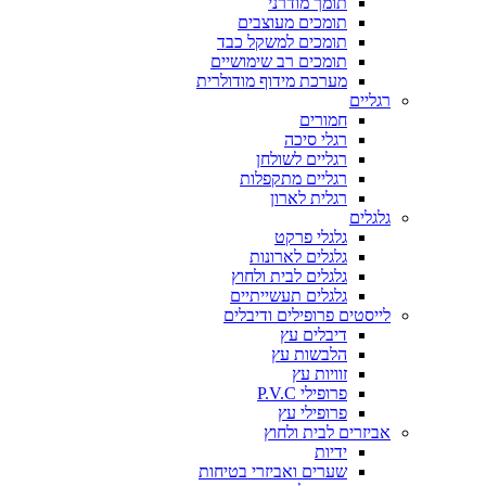
תומך מודרני
תומכים מעוצבים
תומכים למשקל כבד
תומכים רב שימושיים
מערכת מידוף מודולרית
רגליים
חמורים
רגלי סיכה
רגליים לשולחן
רגליים מתקפלות
רגלית לארון
גלגלים
גלגלי פרקט
גלגלים לארונות
גלגלים לבית ולחוץ
גלגלים תעשייתיים
לייסטים פרופילים ודיבלים
דיבלים עץ
הלבשות עץ
זוויות עץ
פרופילי P.V.C
פרופילי עץ
אביזרים לבית ולחוץ
ידיות
שערים ואביזרי בטיחות