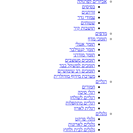
אביזרים לפרגולה
בסיסים
זוויתנים
עמודי גדר
שטוחים
תושבות קיר
מדפים
תומכי מדף
תומך אנגלי
תומך קנטילבר
תומך מודרני
תומכים מעוצבים
תומכים למשקל כבד
תומכים רב שימושיים
מערכת מידוף מודולרית
רגליים
חמורים
רגלי סיכה
רגליים לשולחן
רגליים מתקפלות
רגלית לארון
גלגלים
גלגלי פרקט
גלגלים לארונות
גלגלים לבית ולחוץ