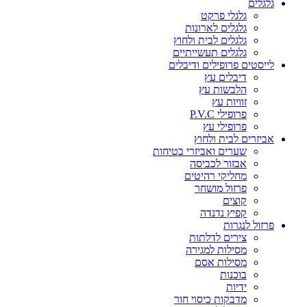
גלגלים
גלגלי פרקט
גלגלים לארונות
גלגלים לבית ולחוץ
גלגלים תעשייתיים
לייסטים פרופילים ודיבלים
דיבלים עץ
הלבשות עץ
זוויות עץ
פרופילי P.V.C
פרופילי עץ
אביזרים לבית ולחוץ
שערים ואביזרי בטיחות
אבזור לכביסה
מחליקי רהיטים
פרזול מושחר
קוצים
קפיץ נדנדה
פרזול לנגרות
צירים לדלתות
מסילות למגירה
מסילות אסם
בוכנות
ידיות
מדבקות כיסוי חור