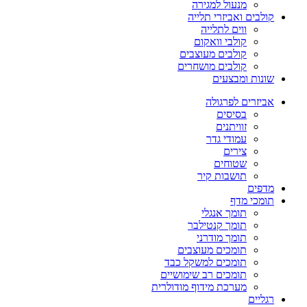
מנעול למגירה
קולבים ואביזרי תלייה
ווים לתלייה
קולבי וואקום
קולבים מעוצבים
קולבים מושחרים
שונות ומבצעים
אביזרים לפרגולה
בסיסים
זוויתנים
עמודי גדר
צירים
שטוחים
תושבות קיר
מדפים
תומכי מדף
תומך אנגלי
תומך קנטילבר
תומך מודרני
תומכים מעוצבים
תומכים למשקל כבד
תומכים רב שימושיים
מערכת מידוף מודולרית
רגליים