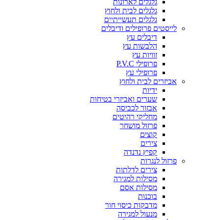
גלגלים לארונות
גלגלים לבית ולחוץ
גלגלים תעשייתיים
לייסטים פרופילים ודיבלים
דיבלים עץ
הלבשות עץ
זוויות עץ
פרופילי P.V.C
פרופילי עץ
אביזרים לבית ולחוץ
ידיות
שערים ואביזרי בטיחות
אבזור לכביסה
מחליקי רהיטים
פרזול מושחר
קוצים
צירים
קפיץ נדנדה
פרזול לנגרות
צירים לדלתות
מסילות למגירה
מסילות אסם
בוכנות
מדבקות כיסוי חור
מנעול למגירה