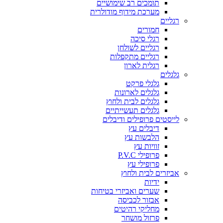
תומכים רב שימושיים
מערכת מידוף מודולרית
רגליים
חמורים
רגלי סיכה
רגליים לשולחן
רגליים מתקפלות
רגלית לארון
גלגלים
גלגלי פרקט
גלגלים לארונות
גלגלים לבית ולחוץ
גלגלים תעשייתיים
לייסטים פרופילים ודיבלים
דיבלים עץ
הלבשות עץ
זוויות עץ
פרופילי P.V.C
פרופילי עץ
אביזרים לבית ולחוץ
ידיות
שערים ואביזרי בטיחות
אבזור לכביסה
מחליקי רהיטים
פרזול מושחר