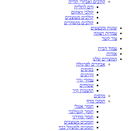
קולבים ואביזרי תלייה
ווים לתלייה
קולבי וואקום
קולבים מעוצבים
קולבים מושחרים
שונות ומבצעים
עמדות תצוגה
צור קשר
עמוד הבית
אודות
המוצרים שלנו
אביזרים לפרגולה
בסיסים
זוויתנים
עמודי גדר
שטוחים
תושבות קיר
מדפים
תומכי מדף
תומך אנגלי
תומך קנטילבר
תומך מודרני
תומכים מעוצבים
תומכים למשקל כבד