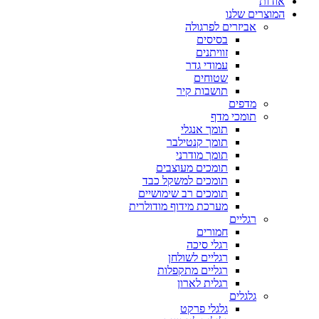
אודות
המוצרים שלנו
אביזרים לפרגולה
בסיסים
זוויתנים
עמודי גדר
שטוחים
תושבות קיר
מדפים
תומכי מדף
תומך אנגלי
תומך קנטילבר
תומך מודרני
תומכים מעוצבים
תומכים למשקל כבד
תומכים רב שימושיים
מערכת מידוף מודולרית
רגליים
חמורים
רגלי סיכה
רגליים לשולחן
רגליים מתקפלות
רגלית לארון
גלגלים
גלגלי פרקט