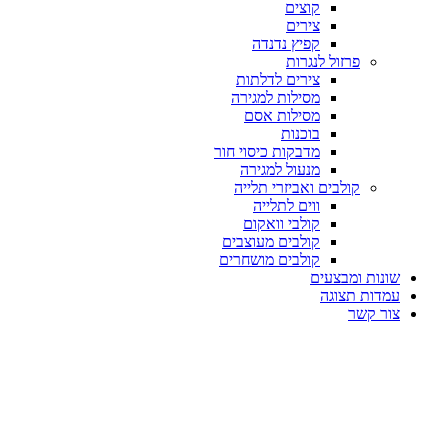
קוצים
צירים
קפיץ נדנדה
פרזול לנגרות
צירים לדלתות
מסילות למגירה
מסילות אסם
בוכנות
מדבקות כיסוי חור
מנעול למגירה
קולבים ואביזרי תלייה
ווים לתלייה
קולבי וואקום
קולבים מעוצבים
קולבים מושחרים
שונות ומבצעים
עמדות תצוגה
צור קשר