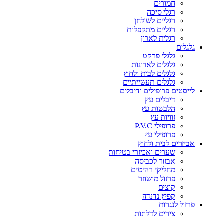
חמורים
רגלי סיכה
רגליים לשולחן
רגליים מתקפלות
רגלית לארון
גלגלים
גלגלי פרקט
גלגלים לארונות
גלגלים לבית ולחוץ
גלגלים תעשייתיים
לייסטים פרופילים ודיבלים
דיבלים עץ
הלבשות עץ
זוויות עץ
פרופילי P.V.C
פרופילי עץ
אביזרים לבית ולחוץ
שערים ואביזרי בטיחות
אבזור לכביסה
מחליקי רהיטים
פרזול מושחר
קוצים
קפיץ נדנדה
פרזול לנגרות
צירים לדלתות