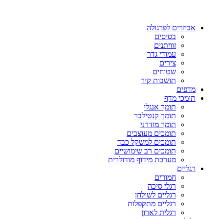
אביזרים לפרגולה
בסיסים
זוויתנים
עמודי גדר
צירים
שטוחים
תושבות קיר
מדפים
תומכי מדף
תומך אנגלי
תומך קנטילבר
תומך מודרני
תומכים מעוצבים
תומכים למשקל כבד
תומכים רב שימושיים
מערכת מידוף מודולרית
רגליים
חמורים
רגלי סיכה
רגליים לשולחן
רגליים מתקפלות
רגלית לארון