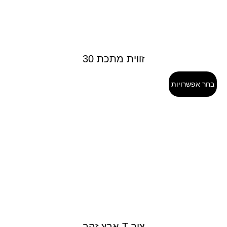
זווית מתכת 30
בחר אפשרויות
ציר T אבץ זהב