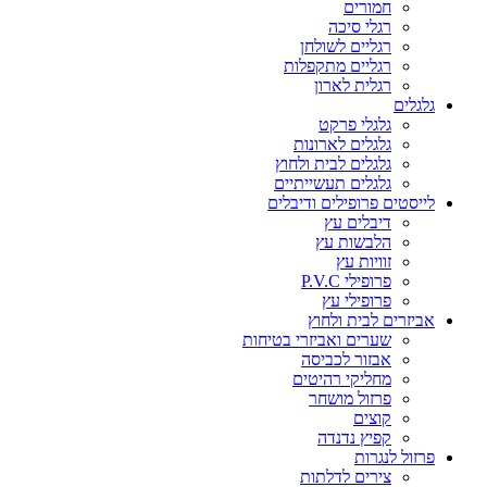
חמורים
רגלי סיכה
רגליים לשולחן
רגליים מתקפלות
רגלית לארון
גלגלים
גלגלי פרקט
גלגלים לארונות
גלגלים לבית ולחוץ
גלגלים תעשייתיים
לייסטים פרופילים ודיבלים
דיבלים עץ
הלבשות עץ
זוויות עץ
פרופילי P.V.C
פרופילי עץ
אביזרים לבית ולחוץ
שערים ואביזרי בטיחות
אבזור לכביסה
מחליקי רהיטים
פרזול מושחר
קוצים
קפיץ נדנדה
פרזול לנגרות
צירים לדלתות