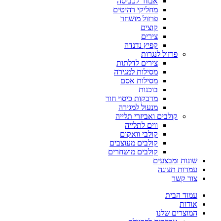
אבזור לכביסה
מחליקי רהיטים
פרזול מושחר
קוצים
צירים
קפיץ נדנדה
פרזול לנגרות
צירים לדלתות
מסילות למגירה
מסילות אסם
בוכנות
מדבקות כיסוי חור
מנעול למגירה
קולבים ואביזרי תלייה
ווים לתלייה
קולבי וואקום
קולבים מעוצבים
קולבים מושחרים
שונות ומבצעים
עמדות תצוגה
צור קשר
עמוד הבית
אודות
המוצרים שלנו