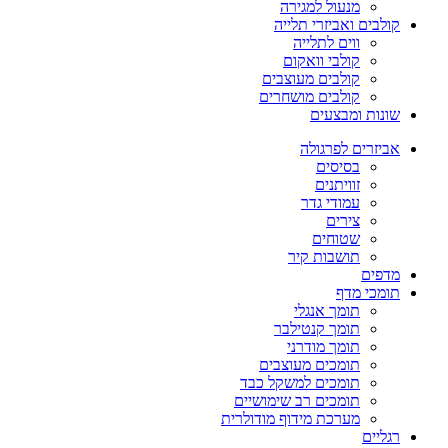
מנעול למגירה
קולבים ואביזרי תלייה
ווים לתלייה
קולבי וואקום
קולבים מעוצבים
קולבים מושחרים
שונות ומבצעים
אביזרים לפרגולה
בסיסים
זוויתנים
עמודי גדר
צירים
שטוחים
תושבות קיר
מדפים
תומכי מדף
תומך אנגלי
תומך קנטילבר
תומך מודרני
תומכים מעוצבים
תומכים למשקל כבד
תומכים רב שימושיים
מערכת מידוף מודולרית
רגליים