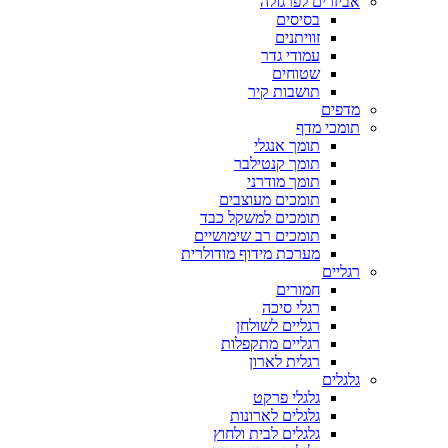
אביזרים לפרגולה
בסיסים
זוויתנים
עמודי גדר
שטוחים
תושבות קיר
מדפים
תומכי מדף
תומך אנגלי
תומך קנטילבר
תומך מודרני
תומכים מעוצבים
תומכים למשקל כבד
תומכים רב שימושיים
מערכת מידוף מודולרית
רגליים
חמורים
רגלי סיכה
רגליים לשולחן
רגליים מתקפלות
רגלית לארון
גלגלים
גלגלי פרקט
גלגלים לארונות
גלגלים לבית ולחוץ