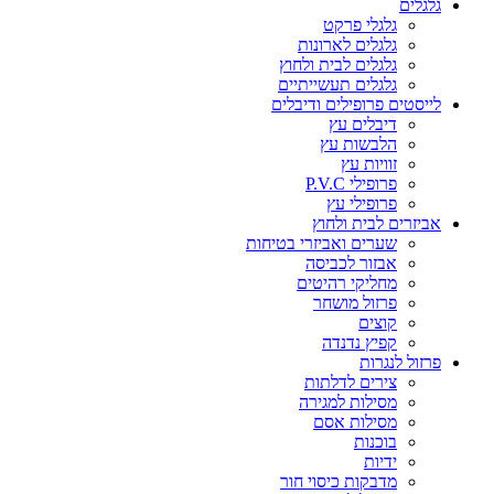
גלגלים
גלגלי פרקט
גלגלים לארונות
גלגלים לבית ולחוץ
גלגלים תעשייתיים
לייסטים פרופילים ודיבלים
דיבלים עץ
הלבשות עץ
זוויות עץ
פרופילי P.V.C
פרופילי עץ
אביזרים לבית ולחוץ
שערים ואביזרי בטיחות
אבזור לכביסה
מחליקי רהיטים
פרזול מושחר
קוצים
קפיץ נדנדה
פרזול לנגרות
צירים לדלתות
מסילות למגירה
מסילות אסם
בוכנות
ידיות
מדבקות כיסוי חור