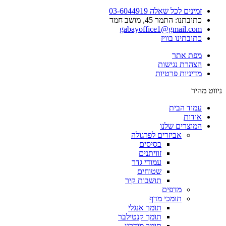
זמינים לכל שאלה 03-6044919
כתובתנו: התמר 45, מושב חמד​
gabayoffice1@gmail.com
כתובתינו בוויז
מפת אתר
הצהרת נגישות
מדיניות פרטיות
ניווט מהיר
עמוד הבית
אודות
המוצרים שלנו
אביזרים לפרגולה
בסיסים
זוויתנים
עמודי גדר
שטוחים
תושבות קיר
מדפים
תומכי מדף
תומך אנגלי
תומך קנטילבר
תומך מודרני