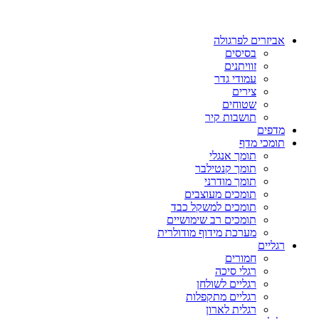
אביזרים לפרגולה
בסיסים
זוויתנים
עמודי גדר
צירים
שטוחים
תושבות קיר
מדפים
תומכי מדף
תומך אנגלי
תומך קנטילבר
תומך מודרני
תומכים מעוצבים
תומכים למשקל כבד
תומכים רב שימושיים
מערכת מידוף מודולרית
רגליים
חמורים
רגלי סיכה
רגליים לשולחן
רגליים מתקפלות
רגלית לארון