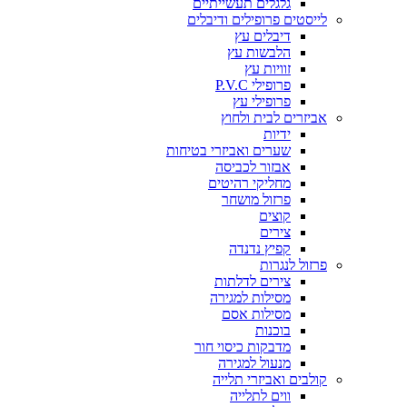
גלגלים תעשייתיים
לייסטים פרופילים ודיבלים
דיבלים עץ
הלבשות עץ
זוויות עץ
פרופילי P.V.C
פרופילי עץ
אביזרים לבית ולחוץ
ידיות
שערים ואביזרי בטיחות
אבזור לכביסה
מחליקי רהיטים
פרזול מושחר
קוצים
צירים
קפיץ נדנדה
פרזול לנגרות
צירים לדלתות
מסילות למגירה
מסילות אסם
בוכנות
מדבקות כיסוי חור
מנעול למגירה
קולבים ואביזרי תלייה
ווים לתלייה