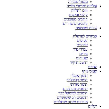
מנעול למגירה
קולבים ואביזרי תלייה
ווים לתלייה
קולבי וואקום
קולבים מעוצבים
קולבים מושחרים
שונות ומבצעים
אביזרים לפרגולה
בסיסים
זוויתנים
עמודי גדר
צירים
שטוחים
תושבות קיר
מדפים
תומכי מדף
תומך אנגלי
תומך קנטילבר
תומך מודרני
תומכים מעוצבים
תומכים למשקל כבד
תומכים רב שימושיים
מערכת מידוף מודולרית
רגליים