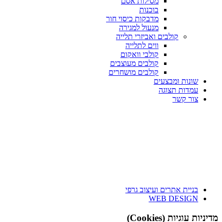
מסילות אסם
בוכנות
מדבקות כיסוי חור
מנעול למגירה
קולבים ואביזרי תלייה
ווים לתלייה
קולבי וואקום
קולבים מעוצבים
קולבים מושחרים
שונות ומבצעים
עמדות תצוגה
צור קשר
בניית אתרים ועיצוב גרפי
WEB DESIGN
מדיניות עוגיות (Cookies)