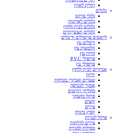
רגלית לארון
גלגלים
גלגלי פרקט
גלגלים לארונות
גלגלים לבית ולחוץ
גלגלים תעשייתיים
לייסטים פרופילים ודיבלים
דיבלים עץ
הלבשות עץ
זוויות עץ
פרופילי P.V.C
פרופילי עץ
אביזרים לבית ולחוץ
ידיות
שערים ואביזרי בטיחות
אבזור לכביסה
מחליקי רהיטים
פרזול מושחר
קוצים
צירים
קפיץ נדנדה
פרזול לנגרות
צירים לדלתות
מסילות למגירה