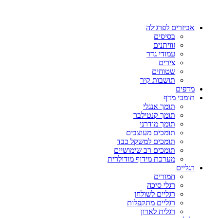
אביזרים לפרגולה
בסיסים
זוויתנים
עמודי גדר
צירים
שטוחים
תושבות קיר
מדפים
תומכי מדף
תומך אנגלי
תומך קנטילבר
תומך מודרני
תומכים מעוצבים
תומכים למשקל כבד
תומכים רב שימושיים
מערכת מידוף מודולרית
רגליים
חמורים
רגלי סיכה
רגליים לשולחן
רגליים מתקפלות
רגלית לארון