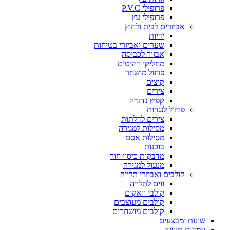
פרופילי P.V.C
פרופילי עץ
אביזרים לבית ולחוץ
ידיות
שערים ואביזרי בטיחות
אבזור לכביסה
מחליקי רהיטים
פרזול מושחר
קוצים
צירים
קפיץ נדנדה
פרזול לנגרות
צירים לדלתות
מסילות למגירה
מסילות אסם
בוכנות
מדבקות כיסוי חור
מנעול למגירה
קולבים ואביזרי תלייה
ווים לתלייה
קולבי וואקום
קולבים מעוצבים
קולבים מושחרים
שונות ומבצעים
עמדות תצוגה