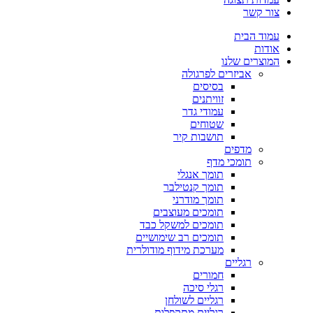
צור קשר
עמוד הבית
אודות
המוצרים שלנו
אביזרים לפרגולה
בסיסים
זוויתנים
עמודי גדר
שטוחים
תושבות קיר
מדפים
תומכי מדף
תומך אנגלי
תומך קנטילבר
תומך מודרני
תומכים מעוצבים
תומכים למשקל כבד
תומכים רב שימושיים
מערכת מידוף מודולרית
רגליים
חמורים
רגלי סיכה
רגליים לשולחן
רגליים מתקפלות