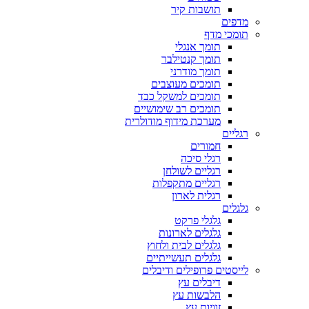
תושבות קיר
מדפים
תומכי מדף
תומך אנגלי
תומך קנטילבר
תומך מודרני
תומכים מעוצבים
תומכים למשקל כבד
תומכים רב שימושיים
מערכת מידוף מודולרית
רגליים
חמורים
רגלי סיכה
רגליים לשולחן
רגליים מתקפלות
רגלית לארון
גלגלים
גלגלי פרקט
גלגלים לארונות
גלגלים לבית ולחוץ
גלגלים תעשייתיים
לייסטים פרופילים ודיבלים
דיבלים עץ
הלבשות עץ
זוויות עץ