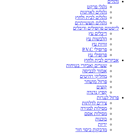
גלגלים
גלגלי פרקט
גלגלים לארונות
גלגלים לבית ולחוץ
גלגלים תעשייתיים
לייסטים פרופילים ודיבלים
דיבלים עץ
הלבשות עץ
זוויות עץ
פרופילי P.V.C
פרופילי עץ
אביזרים לבית ולחוץ
שערים ואביזרי בטיחות
אבזור לכביסה
מחליקי רהיטים
פרזול מושחר
קוצים
קפיץ נדנדה
פרזול לנגרות
צירים לדלתות
מסילות למגירה
מסילות אסם
בוכנות
ידיות
מדבקות כיסוי חור