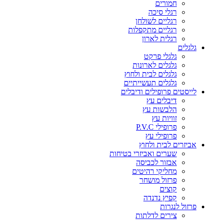
חמורים
רגלי סיכה
רגליים לשולחן
רגליים מתקפלות
רגלית לארון
גלגלים
גלגלי פרקט
גלגלים לארונות
גלגלים לבית ולחוץ
גלגלים תעשייתיים
לייסטים פרופילים ודיבלים
דיבלים עץ
הלבשות עץ
זוויות עץ
פרופילי P.V.C
פרופילי עץ
אביזרים לבית ולחוץ
שערים ואביזרי בטיחות
אבזור לכביסה
מחליקי רהיטים
פרזול מושחר
קוצים
קפיץ נדנדה
פרזול לנגרות
צירים לדלתות