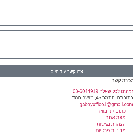
צרו קשר עוד היום
צירת קשר
נ
מינים לכל שאלה 03-6044919
תובתנו: התמר 45, מושב חמד​
gabayoffice1@gmail.co
כתובתינו בוויז
מפת אתר
הצהרת נגישות
מדיניות פרטיות