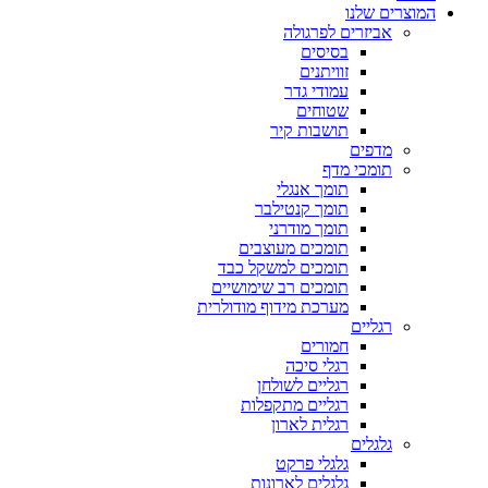
המוצרים שלנו
אביזרים לפרגולה
בסיסים
זוויתנים
עמודי גדר
שטוחים
תושבות קיר
מדפים
תומכי מדף
תומך אנגלי
תומך קנטילבר
תומך מודרני
תומכים מעוצבים
תומכים למשקל כבד
תומכים רב שימושיים
מערכת מידוף מודולרית
רגליים
חמורים
רגלי סיכה
רגליים לשולחן
רגליים מתקפלות
רגלית לארון
גלגלים
גלגלי פרקט
גלגלים לארונות