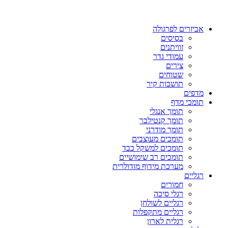
אביזרים לפרגולה
בסיסים
זוויתנים
עמודי גדר
צירים
שטוחים
תושבות קיר
מדפים
תומכי מדף
תומך אנגלי
תומך קנטילבר
תומך מודרני
תומכים מעוצבים
תומכים למשקל כבד
תומכים רב שימושיים
מערכת מידוף מודולרית
רגליים
חמורים
רגלי סיכה
רגליים לשולחן
רגליים מתקפלות
רגלית לארון