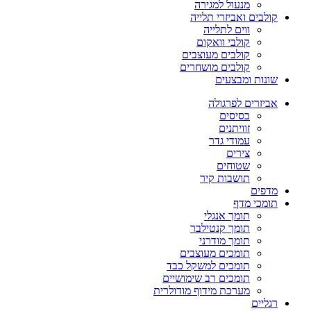
מנעול למגירה
קולבים ואביזרי תלייה
ווים לתלייה
קולבי וואקום
קולבים מעוצבים
קולבים מושחרים
שונות ומבצעים
אביזרים לפרגולה
בסיסים
זוויתנים
עמודי גדר
צירים
שטוחים
תושבות קיר
מדפים
תומכי מדף
תומך אנגלי
תומך קנטילבר
תומך מודרני
תומכים מעוצבים
תומכים למשקל כבד
תומכים רב שימושיים
מערכת מידוף מודולרית
רגליים