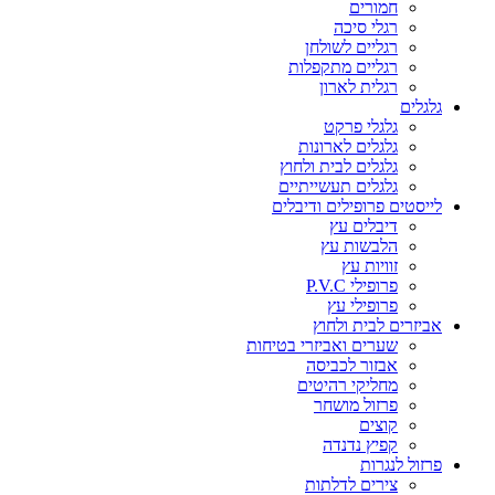
חמורים
רגלי סיכה
רגליים לשולחן
רגליים מתקפלות
רגלית לארון
גלגלים
גלגלי פרקט
גלגלים לארונות
גלגלים לבית ולחוץ
גלגלים תעשייתיים
לייסטים פרופילים ודיבלים
דיבלים עץ
הלבשות עץ
זוויות עץ
פרופילי P.V.C
פרופילי עץ
אביזרים לבית ולחוץ
שערים ואביזרי בטיחות
אבזור לכביסה
מחליקי רהיטים
פרזול מושחר
קוצים
קפיץ נדנדה
פרזול לנגרות
צירים לדלתות