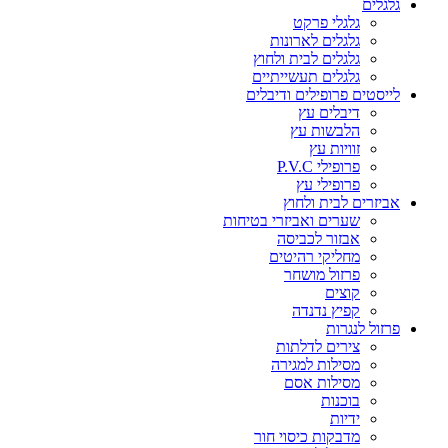
גלגלים
גלגלי פרקט
גלגלים לארונות
גלגלים לבית ולחוץ
גלגלים תעשייתיים
לייסטים פרופילים ודיבלים
דיבלים עץ
הלבשות עץ
זוויות עץ
פרופילי P.V.C
פרופילי עץ
אביזרים לבית ולחוץ
שערים ואביזרי בטיחות
אבזור לכביסה
מחליקי רהיטים
פרזול מושחר
קוצים
קפיץ נדנדה
פרזול לנגרות
צירים לדלתות
מסילות למגירה
מסילות אסם
בוכנות
ידיות
מדבקות כיסוי חור