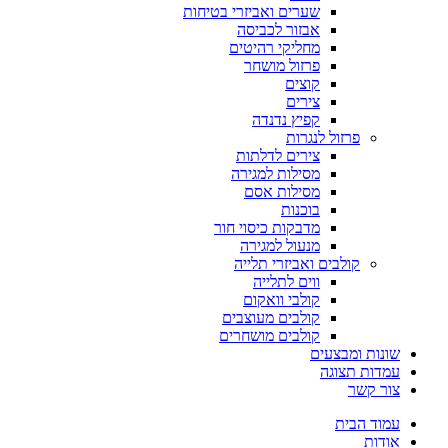
שערים ואביזרי בטיחות
אבזור לכביסה
מחליקי רהיטים
פרזול מושחר
קוצים
צירים
קפיץ נדנדה
פרזול לנגרות
צירים לדלתות
מסילות למגירה
מסילות אסם
בוכנות
מדבקות כיסוי חור
מנעול למגירה
קולבים ואביזרי תלייה
ווים לתלייה
קולבי וואקום
קולבים מעוצבים
קולבים מושחרים
שונות ומבצעים
עמדות תצוגה
צור קשר
עמוד הבית
אודות