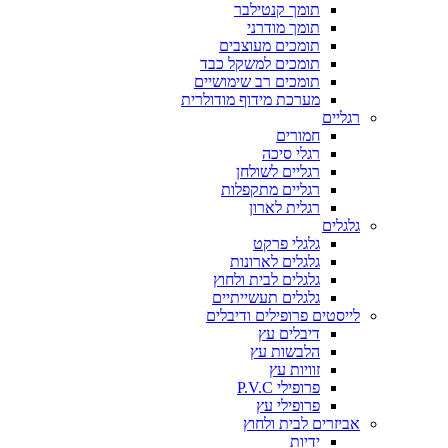
תומך קנטילבר
תומך מודרני
תומכים מעוצבים
תומכים למשקל כבד
תומכים רב שימושיים
מערכת מידוף מודולרית
רגליים
חמורים
רגלי סיכה
רגליים לשולחן
רגליים מתקפלות
רגלית לארון
גלגלים
גלגלי פרקט
גלגלים לארונות
גלגלים לבית ולחוץ
גלגלים תעשייתיים
לייסטים פרופילים ודיבלים
דיבלים עץ
הלבשות עץ
זוויות עץ
פרופילי P.V.C
פרופילי עץ
אביזרים לבית ולחוץ
ידיות