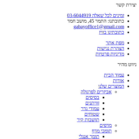
יצירת קשר
זמינים לכל שאלה 03-6044919
כתובתנו: התמר 45, מושב חמד​
gabayoffice1@gmail.com
כתובתינו בוויז
מפת אתר
הצהרת נגישות
מדיניות פרטיות
ניווט מהיר
עמוד הבית
אודות
המוצרים שלנו
אביזרים לפרגולה
בסיסים
זוויתנים
עמודי גדר
שטוחים
תושבות קיר
מדפים
תומכי מדף
תומך אנגלי