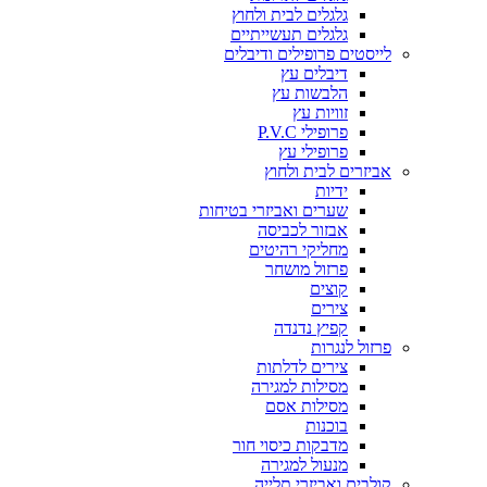
גלגלים לבית ולחוץ
גלגלים תעשייתיים
לייסטים פרופילים ודיבלים
דיבלים עץ
הלבשות עץ
זוויות עץ
פרופילי P.V.C
פרופילי עץ
אביזרים לבית ולחוץ
ידיות
שערים ואביזרי בטיחות
אבזור לכביסה
מחליקי רהיטים
פרזול מושחר
קוצים
צירים
קפיץ נדנדה
פרזול לנגרות
צירים לדלתות
מסילות למגירה
מסילות אסם
בוכנות
מדבקות כיסוי חור
מנעול למגירה
קולבים ואביזרי תלייה