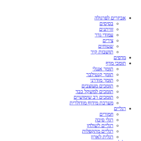
אביזרים לפרגולה
בסיסים
זוויתנים
עמודי גדר
צירים
שטוחים
תושבות קיר
מדפים
תומכי מדף
תומך אנגלי
תומך קנטילבר
תומך מודרני
תומכים מעוצבים
תומכים למשקל כבד
תומכים רב שימושיים
מערכת מידוף מודולרית
רגליים
חמורים
רגלי סיכה
רגליים לשולחן
רגליים מתקפלות
רגלית לארון