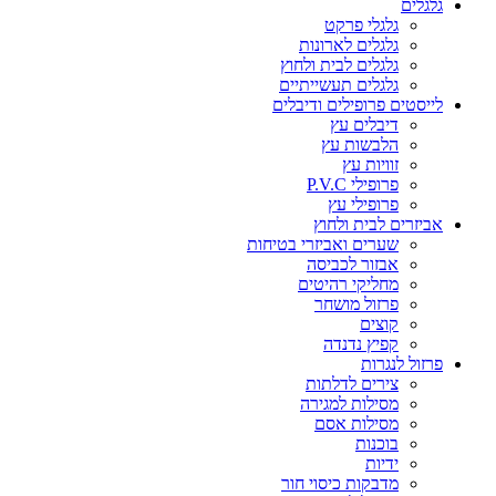
גלגלים
גלגלי פרקט
גלגלים לארונות
גלגלים לבית ולחוץ
גלגלים תעשייתיים
לייסטים פרופילים ודיבלים
דיבלים עץ
הלבשות עץ
זוויות עץ
פרופילי P.V.C
פרופילי עץ
אביזרים לבית ולחוץ
שערים ואביזרי בטיחות
אבזור לכביסה
מחליקי רהיטים
פרזול מושחר
קוצים
קפיץ נדנדה
פרזול לנגרות
צירים לדלתות
מסילות למגירה
מסילות אסם
בוכנות
ידיות
מדבקות כיסוי חור