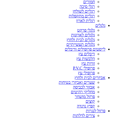
חמורים
רגלי סיכה
רגליים לשולחן
רגליים מתקפלות
רגלית לארון
גלגלים
גלגלי פרקט
גלגלים לארונות
גלגלים לבית ולחוץ
גלגלים תעשייתיים
לייסטים פרופילים ודיבלים
דיבלים עץ
הלבשות עץ
זוויות עץ
פרופילי P.V.C
פרופילי עץ
אביזרים לבית ולחוץ
שערים ואביזרי בטיחות
אבזור לכביסה
מחליקי רהיטים
פרזול מושחר
קוצים
קפיץ נדנדה
פרזול לנגרות
צירים לדלתות