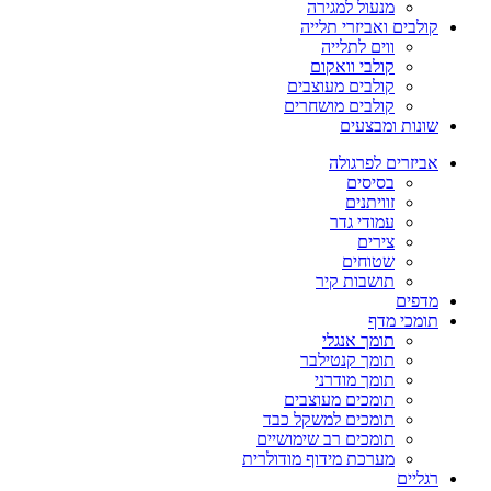
מנעול למגירה
קולבים ואביזרי תלייה
ווים לתלייה
קולבי וואקום
קולבים מעוצבים
קולבים מושחרים
שונות ומבצעים
אביזרים לפרגולה
בסיסים
זוויתנים
עמודי גדר
צירים
שטוחים
תושבות קיר
מדפים
תומכי מדף
תומך אנגלי
תומך קנטילבר
תומך מודרני
תומכים מעוצבים
תומכים למשקל כבד
תומכים רב שימושיים
מערכת מידוף מודולרית
רגליים