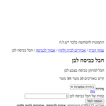
התמונות להמחשה בלבד *ט.ל.ח
עמוד הבית
/
אביזרים לבית ולחוץ
/
אבזור לכביסה
/ חבל כביסה לבן
חבל כביסה לבן
חבל למתקן כביסה בצבע לבן
קיים באורכים 20 מטר ו30 מטר
מידות
נקה
כמות של חבל כביסה לבן
הוספה לסל
מק"ט:
GID127
קטגוריות:
אבזור לכביסה
,
אביזרים לבית ולחוץ