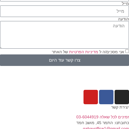
יל
דעה
אני מסכים/ה ל
מדיניות הפרטיות
של האתר
צרו קשר עוד היום
ירת קשר
נים לכל שאלה 03-6044919
בתנו: התמר 45, מושב חמד​
gabayoffice1@gmail.c