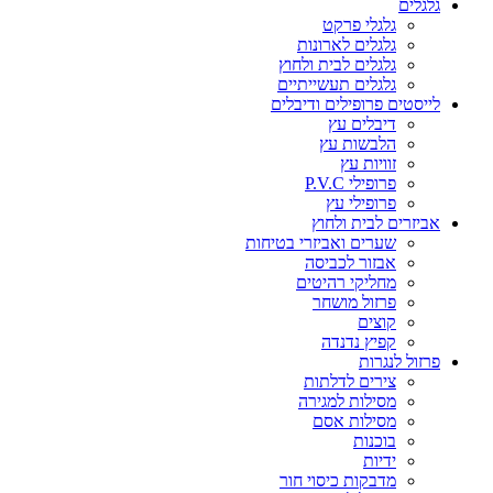
גלגלים
גלגלי פרקט
גלגלים לארונות
גלגלים לבית ולחוץ
גלגלים תעשייתיים
לייסטים פרופילים ודיבלים
דיבלים עץ
הלבשות עץ
זוויות עץ
פרופילי P.V.C
פרופילי עץ
אביזרים לבית ולחוץ
שערים ואביזרי בטיחות
אבזור לכביסה
מחליקי רהיטים
פרזול מושחר
קוצים
קפיץ נדנדה
פרזול לנגרות
צירים לדלתות
מסילות למגירה
מסילות אסם
בוכנות
ידיות
מדבקות כיסוי חור