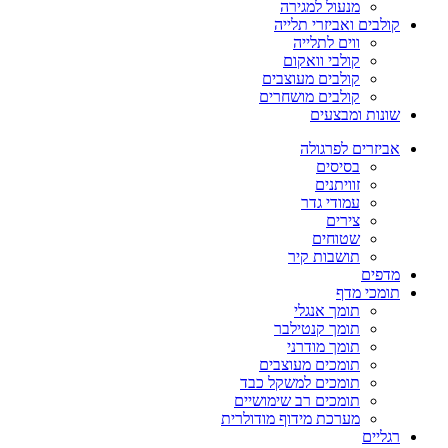
מנעול למגירה
קולבים ואביזרי תלייה
ווים לתלייה
קולבי וואקום
קולבים מעוצבים
קולבים מושחרים
שונות ומבצעים
אביזרים לפרגולה
בסיסים
זוויתנים
עמודי גדר
צירים
שטוחים
תושבות קיר
מדפים
תומכי מדף
תומך אנגלי
תומך קנטילבר
תומך מודרני
תומכים מעוצבים
תומכים למשקל כבד
תומכים רב שימושיים
מערכת מידוף מודולרית
רגליים