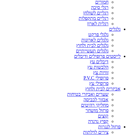
חמורים
רגלי סיכה
רגליים לשולחן
רגליים מתקפלות
רגלית לארון
גלגלים
גלגלי פרקט
גלגלים לארונות
גלגלים לבית ולחוץ
גלגלים תעשייתיים
לייסטים פרופילים ודיבלים
דיבלים עץ
הלבשות עץ
זוויות עץ
פרופילי P.V.C
פרופילי עץ
אביזרים לבית ולחוץ
שערים ואביזרי בטיחות
אבזור לכביסה
מחליקי רהיטים
פרזול מושחר
קוצים
קפיץ נדנדה
פרזול לנגרות
צירים לדלתות