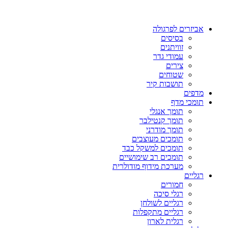
אביזרים לפרגולה
בסיסים
זוויתנים
עמודי גדר
צירים
שטוחים
תושבות קיר
מדפים
תומכי מדף
תומך אנגלי
תומך קנטילבר
תומך מודרני
תומכים מעוצבים
תומכים למשקל כבד
תומכים רב שימושיים
מערכת מידוף מודולרית
רגליים
חמורים
רגלי סיכה
רגליים לשולחן
רגליים מתקפלות
רגלית לארון