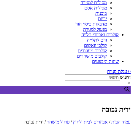
מסילות למגירה
מסילות אסם
בוכנות
ידיות
מדבקות כיסוי חור
מנעול למגירה
קולבים ואביזרי תלייה
ווים לתלייה
קולבי וואקום
קולבים מעוצבים
קולבים מושחרים
שונות ומבצעים
0
עגלת קניות
חיפוש
×
ידית נבובה
עמוד הבית
/
אביזרים לבית ולחוץ
/
פרזול מושחר
/ ידית נבובה