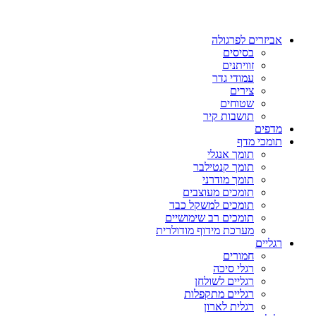
אביזרים לפרגולה
בסיסים
זוויתנים
עמודי גדר
צירים
שטוחים
תושבות קיר
מדפים
תומכי מדף
תומך אנגלי
תומך קנטילבר
תומך מודרני
תומכים מעוצבים
תומכים למשקל כבד
תומכים רב שימושיים
מערכת מידוף מודולרית
רגליים
חמורים
רגלי סיכה
רגליים לשולחן
רגליים מתקפלות
רגלית לארון