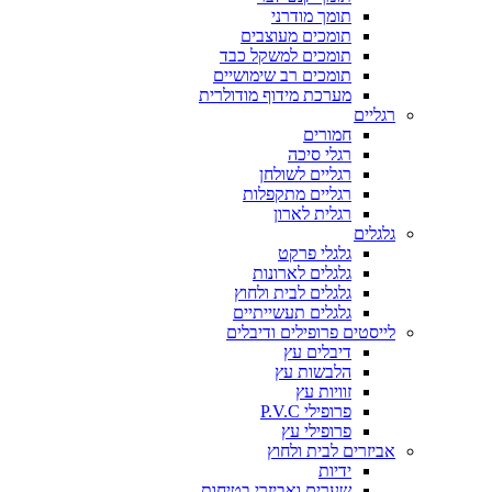
תומך מודרני
תומכים מעוצבים
תומכים למשקל כבד
תומכים רב שימושיים
מערכת מידוף מודולרית
רגליים
חמורים
רגלי סיכה
רגליים לשולחן
רגליים מתקפלות
רגלית לארון
גלגלים
גלגלי פרקט
גלגלים לארונות
גלגלים לבית ולחוץ
גלגלים תעשייתיים
לייסטים פרופילים ודיבלים
דיבלים עץ
הלבשות עץ
זוויות עץ
פרופילי P.V.C
פרופילי עץ
אביזרים לבית ולחוץ
ידיות
שערים ואביזרי בטיחות