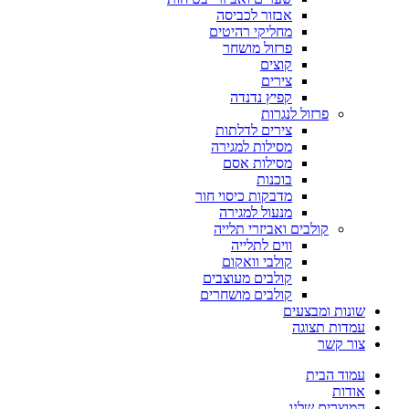
אבזור לכביסה
מחליקי רהיטים
פרזול מושחר
קוצים
צירים
קפיץ נדנדה
פרזול לנגרות
צירים לדלתות
מסילות למגירה
מסילות אסם
בוכנות
מדבקות כיסוי חור
מנעול למגירה
קולבים ואביזרי תלייה
ווים לתלייה
קולבי וואקום
קולבים מעוצבים
קולבים מושחרים
שונות ומבצעים
עמדות תצוגה
צור קשר
עמוד הבית
אודות
המוצרים שלנו