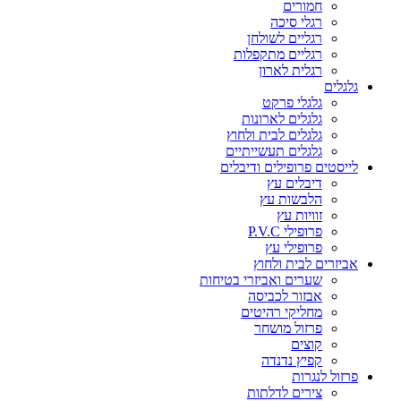
חמורים
רגלי סיכה
רגליים לשולחן
רגליים מתקפלות
רגלית לארון
גלגלים
גלגלי פרקט
גלגלים לארונות
גלגלים לבית ולחוץ
גלגלים תעשייתיים
לייסטים פרופילים ודיבלים
דיבלים עץ
הלבשות עץ
זוויות עץ
פרופילי P.V.C
פרופילי עץ
אביזרים לבית ולחוץ
שערים ואביזרי בטיחות
אבזור לכביסה
מחליקי רהיטים
פרזול מושחר
קוצים
קפיץ נדנדה
פרזול לנגרות
צירים לדלתות