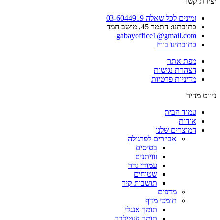
יצירת קשר
זמינים לכל שאלה 03-6044919
כתובתנו: התמר 45, מושב חמד​
gabayoffice1@gmail.com
כתובתינו בוויז
מפת אתר
הצהרת נגישות
מדיניות פרטיות
ניווט מהיר
עמוד הבית
אודות
המוצרים שלנו
אביזרים לפרגולה
בסיסים
זוויתנים
עמודי גדר
שטוחים
תושבות קיר
מדפים
תומכי מדף
תומך אנגלי
תומך קנטילבר