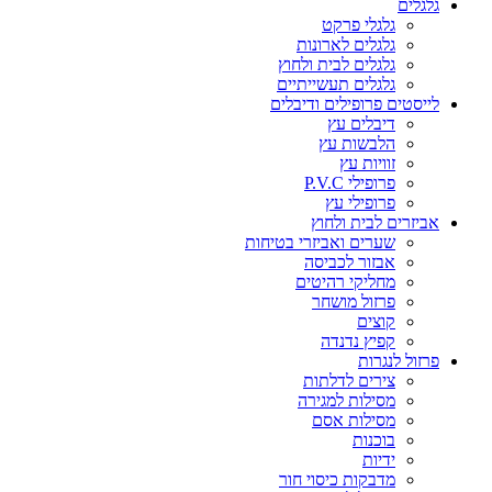
גלגלים
גלגלי פרקט
גלגלים לארונות
גלגלים לבית ולחוץ
גלגלים תעשייתיים
לייסטים פרופילים ודיבלים
דיבלים עץ
הלבשות עץ
זוויות עץ
פרופילי P.V.C
פרופילי עץ
אביזרים לבית ולחוץ
שערים ואביזרי בטיחות
אבזור לכביסה
מחליקי רהיטים
פרזול מושחר
קוצים
קפיץ נדנדה
פרזול לנגרות
צירים לדלתות
מסילות למגירה
מסילות אסם
בוכנות
ידיות
מדבקות כיסוי חור