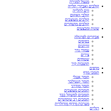
מנעול למגירה
קולבים ואביזרי תלייה
ווים לתלייה
קולבי וואקום
קולבים מעוצבים
קולבים מושחרים
שונות ומבצעים
אביזרים לפרגולה
בסיסים
זוויתנים
עמודי גדר
צירים
שטוחים
תושבות קיר
מדפים
תומכי מדף
תומך אנגלי
תומך קנטילבר
תומך מודרני
תומכים מעוצבים
תומכים למשקל כבד
תומכים רב שימושיים
מערכת מידוף מודולרית
רגליים