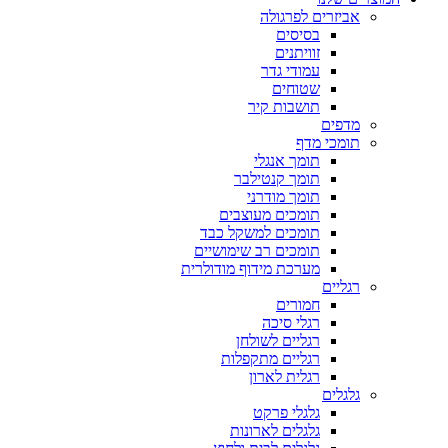
אביזרים לפרגולה
בסיסים
זוויתנים
עמודי גדר
שטוחים
תושבות קיר
מדפים
תומכי מדף
תומך אנגלי
תומך קנטילבר
תומך מודרני
תומכים מעוצבים
תומכים למשקל כבד
תומכים רב שימושיים
מערכת מידוף מודולרית
רגליים
חמורים
רגלי סיכה
רגליים לשולחן
רגליים מתקפלות
רגלית לארון
גלגלים
גלגלי פרקט
גלגלים לארונות