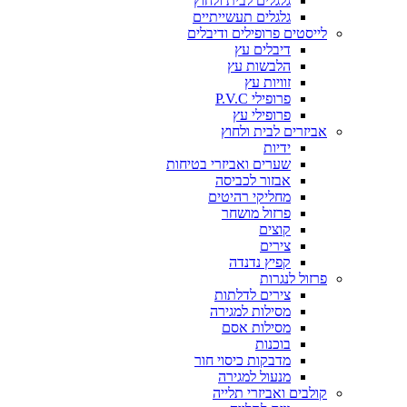
גלגלים לבית ולחוץ
גלגלים תעשייתיים
לייסטים פרופילים ודיבלים
דיבלים עץ
הלבשות עץ
זוויות עץ
פרופילי P.V.C
פרופילי עץ
אביזרים לבית ולחוץ
ידיות
שערים ואביזרי בטיחות
אבזור לכביסה
מחליקי רהיטים
פרזול מושחר
קוצים
צירים
קפיץ נדנדה
פרזול לנגרות
צירים לדלתות
מסילות למגירה
מסילות אסם
בוכנות
מדבקות כיסוי חור
מנעול למגירה
קולבים ואביזרי תלייה