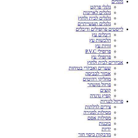
גלגלים
גלגלי פרקט
גלגלים לארונות
גלגלים לבית ולחוץ
גלגלים תעשייתיים
לייסטים פרופילים ודיבלים
דיבלים עץ
הלבשות עץ
זוויות עץ
פרופילי P.V.C
פרופילי עץ
אביזרים לבית ולחוץ
שערים ואביזרי בטיחות
אבזור לכביסה
מחליקי רהיטים
פרזול מושחר
קוצים
קפיץ נדנדה
פרזול לנגרות
צירים לדלתות
מסילות למגירה
מסילות אסם
בוכנות
ידיות
מדבקות כיסוי חור