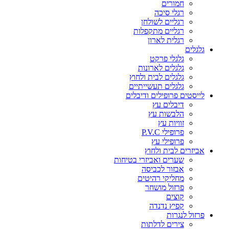
חמורים
רגלי סיכה
רגליים לשולחן
רגליים מתקפלות
רגלית לארון
גלגלים
גלגלי פרקט
גלגלים לארונות
גלגלים לבית ולחוץ
גלגלים תעשייתיים
לייסטים פרופילים ודיבלים
דיבלים עץ
הלבשות עץ
זוויות עץ
פרופילי P.V.C
פרופילי עץ
אביזרים לבית ולחוץ
שערים ואביזרי בטיחות
אבזור לכביסה
מחליקי רהיטים
פרזול מושחר
קוצים
קפיץ נדנדה
פרזול לנגרות
צירים לדלתות