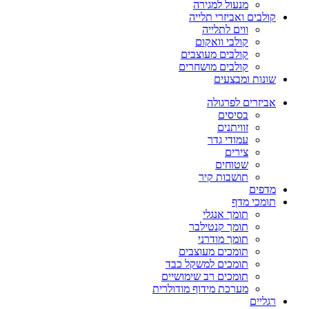
מנעול למגירה
קולבים ואביזרי תלייה
ווים לתלייה
קולבי וואקום
קולבים מעוצבים
קולבים מושחרים
שונות ומבצעים
אביזרים לפרגולה
בסיסים
זוויתנים
עמודי גדר
צירים
שטוחים
תושבות קיר
מדפים
תומכי מדף
תומך אנגלי
תומך קנטילבר
תומך מודרני
תומכים מעוצבים
תומכים למשקל כבד
תומכים רב שימושיים
מערכת מידוף מודולרית
רגליים