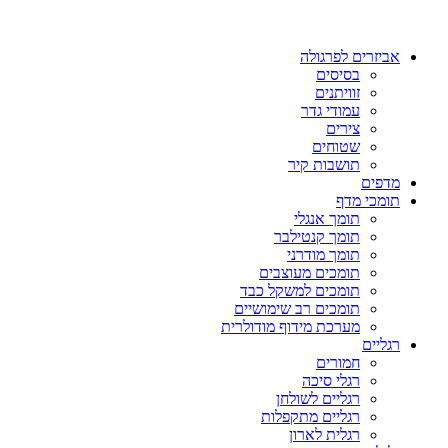
אביזרים לפרגולה
בסיסים
זוויתנים
עמודי גדר
צירים
שטוחים
תושבות קיר
מדפים
תומכי מדף
תומך אנגלי
תומך קנטילבר
תומך מודרני
תומכים מעוצבים
תומכים למשקל כבד
תומכים רב שימושיים
מערכת מידוף מודולרית
רגליים
חמורים
רגלי סיכה
רגליים לשולחן
רגליים מתקפלות
רגלית לארון