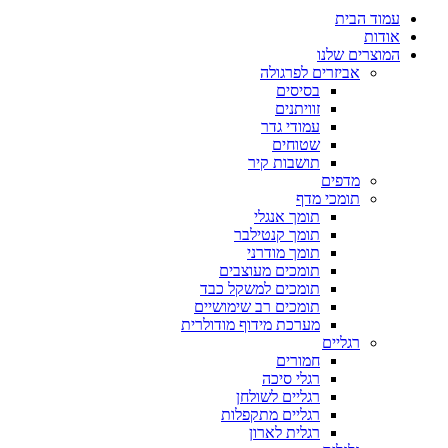
עמוד הבית
אודות
המוצרים שלנו
אביזרים לפרגולה
בסיסים
זוויתנים
עמודי גדר
שטוחים
תושבות קיר
מדפים
תומכי מדף
תומך אנגלי
תומך קנטילבר
תומך מודרני
תומכים מעוצבים
תומכים למשקל כבד
תומכים רב שימושיים
מערכת מידוף מודולרית
רגליים
חמורים
רגלי סיכה
רגליים לשולחן
רגליים מתקפלות
רגלית לארון