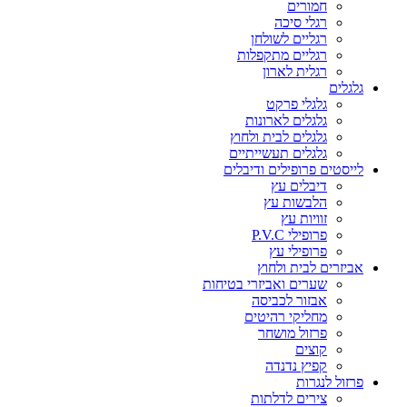
חמורים
רגלי סיכה
רגליים לשולחן
רגליים מתקפלות
רגלית לארון
גלגלים
גלגלי פרקט
גלגלים לארונות
גלגלים לבית ולחוץ
גלגלים תעשייתיים
לייסטים פרופילים ודיבלים
דיבלים עץ
הלבשות עץ
זוויות עץ
פרופילי P.V.C
פרופילי עץ
אביזרים לבית ולחוץ
שערים ואביזרי בטיחות
אבזור לכביסה
מחליקי רהיטים
פרזול מושחר
קוצים
קפיץ נדנדה
פרזול לנגרות
צירים לדלתות