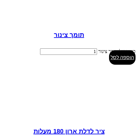
תומך צינור
כמות של תומך צינור
הוספה לסל
ציר לדלת ארון 180 מעלות