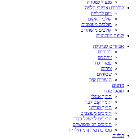
מנעול למגירה
קולבים ואביזרי תלייה
ווים לתלייה
קולבי וואקום
קולבים מעוצבים
קולבים מושחרים
שונות ומבצעים
אביזרים לפרגולה
בסיסים
זוויתנים
עמודי גדר
צירים
שטוחים
תושבות קיר
מדפים
תומכי מדף
תומך אנגלי
תומך קנטילבר
תומך מודרני
תומכים מעוצבים
תומכים למשקל כבד
תומכים רב שימושיים
מערכת מידוף מודולרית
רגליים