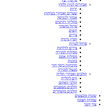
פרופילי עץ
אביזרים לבית ולחוץ
ידיות
שערים ואביזרי בטיחות
אבזור לכביסה
מחליקי רהיטים
פרזול מושחר
קוצים
צירים
קפיץ נדנדה
פרזול לנגרות
צירים לדלתות
מסילות למגירה
מסילות אסם
בוכנות
מדבקות כיסוי חור
מנעול למגירה
קולבים ואביזרי תלייה
ווים לתלייה
קולבי וואקום
קולבים מעוצבים
קולבים מושחרים
שונות ומבצעים
עמדות תצוגה
צור קשר