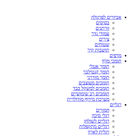
אביזרים לפרגולה
בסיסים
זוויתנים
עמודי גדר
צירים
שטוחים
תושבות קיר
מדפים
תומכי מדף
תומך אנגלי
תומך קנטילבר
תומך מודרני
תומכים מעוצבים
תומכים למשקל כבד
תומכים רב שימושיים
מערכת מידוף מודולרית
רגליים
חמורים
רגלי סיכה
רגליים לשולחן
רגליים מתקפלות
רגלית לארון