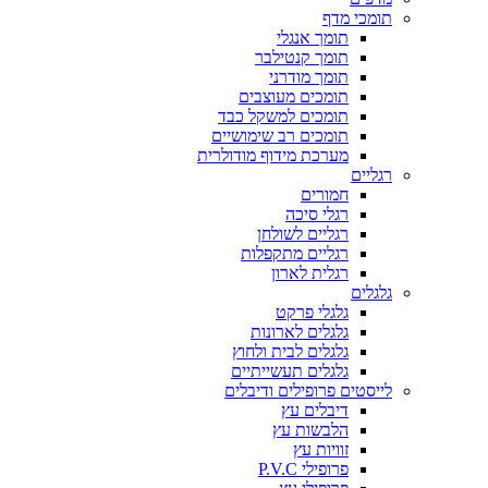
תומכי מדף
תומך אנגלי
תומך קנטילבר
תומך מודרני
תומכים מעוצבים
תומכים למשקל כבד
תומכים רב שימושיים
מערכת מידוף מודולרית
רגליים
חמורים
רגלי סיכה
רגליים לשולחן
רגליים מתקפלות
רגלית לארון
גלגלים
גלגלי פרקט
גלגלים לארונות
גלגלים לבית ולחוץ
גלגלים תעשייתיים
לייסטים פרופילים ודיבלים
דיבלים עץ
הלבשות עץ
זוויות עץ
פרופילי P.V.C