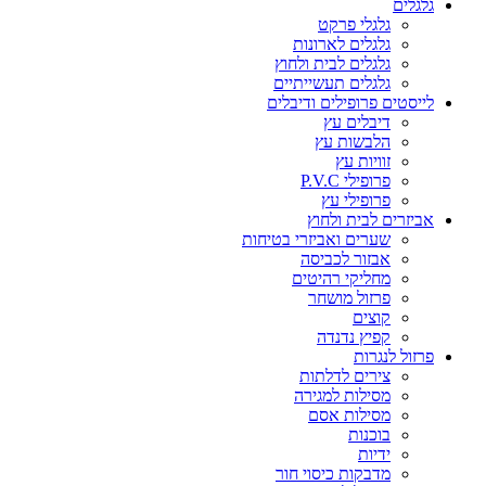
גלגלים
גלגלי פרקט
גלגלים לארונות
גלגלים לבית ולחוץ
גלגלים תעשייתיים
לייסטים פרופילים ודיבלים
דיבלים עץ
הלבשות עץ
זוויות עץ
פרופילי P.V.C
פרופילי עץ
אביזרים לבית ולחוץ
שערים ואביזרי בטיחות
אבזור לכביסה
מחליקי רהיטים
פרזול מושחר
קוצים
קפיץ נדנדה
פרזול לנגרות
צירים לדלתות
מסילות למגירה
מסילות אסם
בוכנות
ידיות
מדבקות כיסוי חור