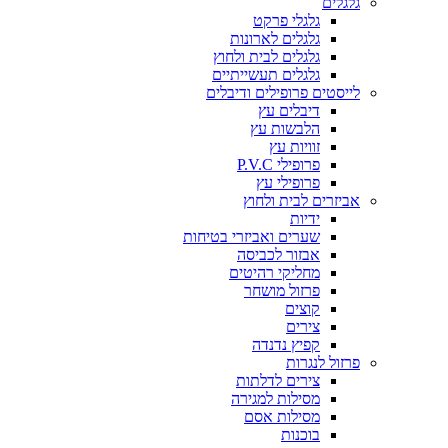
גלגלים
גלגלי פרקט
גלגלים לארונות
גלגלים לבית ולחוץ
גלגלים תעשייתיים
לייסטים פרופילים ודיבלים
דיבלים עץ
הלבשות עץ
זוויות עץ
פרופילי P.V.C
פרופילי עץ
אביזרים לבית ולחוץ
ידיות
שערים ואביזרי בטיחות
אבזור לכביסה
מחליקי רהיטים
פרזול מושחר
קוצים
צירים
קפיץ נדנדה
פרזול לנגרות
צירים לדלתות
מסילות למגירה
מסילות אסם
בוכנות