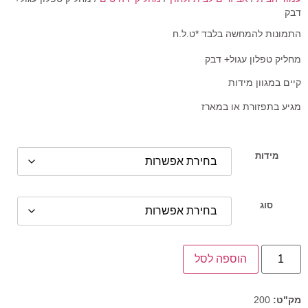
דבק
התמונות להמחשה בלבד *ט.ל.ח
מחליק טפלון עגול+ דבק
קיים במגוון מידות
מגיע בתפזורת או במארז
מידות
סוג
הוספה לסל
מק"ט:
200