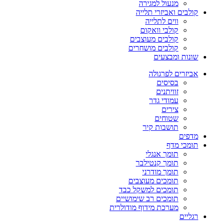
מנעול למגירה
קולבים ואביזרי תלייה
ווים לתלייה
קולבי וואקום
קולבים מעוצבים
קולבים מושחרים
שונות ומבצעים
אביזרים לפרגולה
בסיסים
זוויתנים
עמודי גדר
צירים
שטוחים
תושבות קיר
מדפים
תומכי מדף
תומך אנגלי
תומך קנטילבר
תומך מודרני
תומכים מעוצבים
תומכים למשקל כבד
תומכים רב שימושיים
מערכת מידוף מודולרית
רגליים