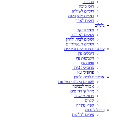
חמורים
רגלי סיכה
רגליים לשולחן
רגליים מתקפלות
רגלית לארון
גלגלים
גלגלי פרקט
גלגלים לארונות
גלגלים לבית ולחוץ
גלגלים תעשייתיים
לייסטים פרופילים ודיבלים
דיבלים עץ
הלבשות עץ
זוויות עץ
פרופילי P.V.C
פרופילי עץ
אביזרים לבית ולחוץ
שערים ואביזרי בטיחות
אבזור לכביסה
מחליקי רהיטים
פרזול מושחר
קוצים
קפיץ נדנדה
פרזול לנגרות
צירים לדלתות