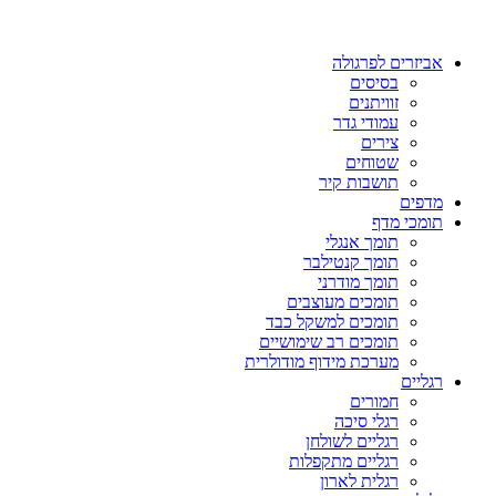
אביזרים לפרגולה
בסיסים
זוויתנים
עמודי גדר
צירים
שטוחים
תושבות קיר
מדפים
תומכי מדף
תומך אנגלי
תומך קנטילבר
תומך מודרני
תומכים מעוצבים
תומכים למשקל כבד
תומכים רב שימושיים
מערכת מידוף מודולרית
רגליים
חמורים
רגלי סיכה
רגליים לשולחן
רגליים מתקפלות
רגלית לארון