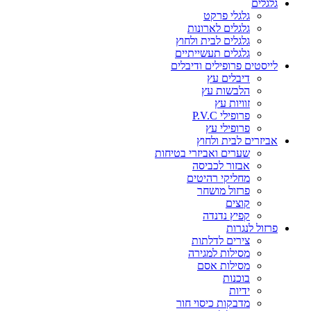
גלגלים
גלגלי פרקט
גלגלים לארונות
גלגלים לבית ולחוץ
גלגלים תעשייתיים
לייסטים פרופילים ודיבלים
דיבלים עץ
הלבשות עץ
זוויות עץ
פרופילי P.V.C
פרופילי עץ
אביזרים לבית ולחוץ
שערים ואביזרי בטיחות
אבזור לכביסה
מחליקי רהיטים
פרזול מושחר
קוצים
קפיץ נדנדה
פרזול לנגרות
צירים לדלתות
מסילות למגירה
מסילות אסם
בוכנות
ידיות
מדבקות כיסוי חור