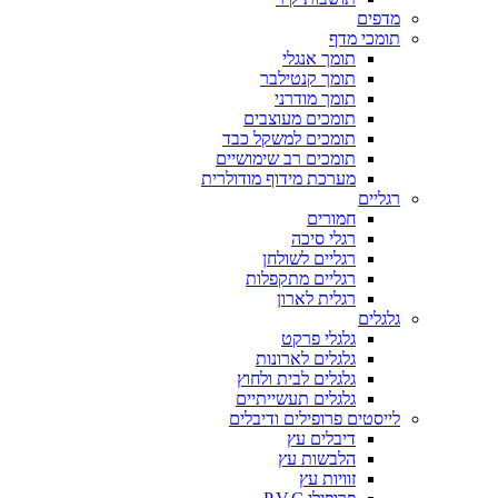
מדפים
תומכי מדף
תומך אנגלי
תומך קנטילבר
תומך מודרני
תומכים מעוצבים
תומכים למשקל כבד
תומכים רב שימושיים
מערכת מידוף מודולרית
רגליים
חמורים
רגלי סיכה
רגליים לשולחן
רגליים מתקפלות
רגלית לארון
גלגלים
גלגלי פרקט
גלגלים לארונות
גלגלים לבית ולחוץ
גלגלים תעשייתיים
לייסטים פרופילים ודיבלים
דיבלים עץ
הלבשות עץ
זוויות עץ