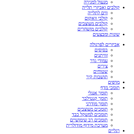
מנעול למגירה
קולבים ואביזרי תלייה
ווים לתלייה
קולבי וואקום
קולבים מעוצבים
קולבים מושחרים
שונות ומבצעים
אביזרים לפרגולה
בסיסים
זוויתנים
עמודי גדר
צירים
שטוחים
תושבות קיר
מדפים
תומכי מדף
תומך אנגלי
תומך קנטילבר
תומך מודרני
תומכים מעוצבים
תומכים למשקל כבד
תומכים רב שימושיים
מערכת מידוף מודולרית
רגליים