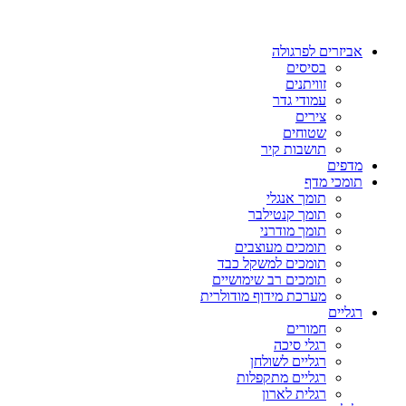
אביזרים לפרגולה
בסיסים
זוויתנים
עמודי גדר
צירים
שטוחים
תושבות קיר
מדפים
תומכי מדף
תומך אנגלי
תומך קנטילבר
תומך מודרני
תומכים מעוצבים
תומכים למשקל כבד
תומכים רב שימושיים
מערכת מידוף מודולרית
רגליים
חמורים
רגלי סיכה
רגליים לשולחן
רגליים מתקפלות
רגלית לארון