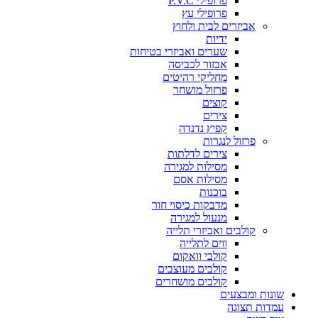
פרופילי P.V.C
פרופילי עץ
אביזרים לבית ולחוץ
ידיות
שערים ואביזרי בטיחות
אבזור לכביסה
מחליקי רהיטים
פרזול מושחר
קוצים
צירים
קפיץ נדנדה
פרזול לנגרות
צירים לדלתות
מסילות למגירה
מסילות אסם
בוכנות
מדבקות כיסוי חור
מנעול למגירה
קולבים ואביזרי תלייה
ווים לתלייה
קולבי וואקום
קולבים מעוצבים
קולבים מושחרים
שונות ומבצעים
עמדות תצוגה