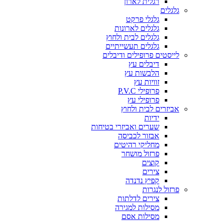
רגלית לארון
גלגלים
גלגלי פרקט
גלגלים לארונות
גלגלים לבית ולחוץ
גלגלים תעשייתיים
לייסטים פרופילים ודיבלים
דיבלים עץ
הלבשות עץ
זוויות עץ
פרופילי P.V.C
פרופילי עץ
אביזרים לבית ולחוץ
ידיות
שערים ואביזרי בטיחות
אבזור לכביסה
מחליקי רהיטים
פרזול מושחר
קוצים
צירים
קפיץ נדנדה
פרזול לנגרות
צירים לדלתות
מסילות למגירה
מסילות אסם