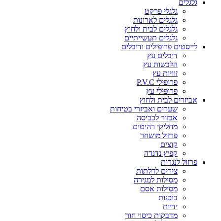
גלגלים
גלגלי פרקט
גלגלים לארונות
גלגלים לבית ולחוץ
גלגלים תעשייתיים
לייסטים פרופילים ודיבלים
דיבלים עץ
הלבשות עץ
זוויות עץ
פרופילי P.V.C
פרופילי עץ
אביזרים לבית ולחוץ
שערים ואביזרי בטיחות
אבזור לכביסה
מחליקי רהיטים
פרזול מושחר
קוצים
קפיץ נדנדה
פרזול לנגרות
צירים לדלתות
מסילות למגירה
מסילות אסם
בוכנות
ידיות
מדבקות כיסוי חור