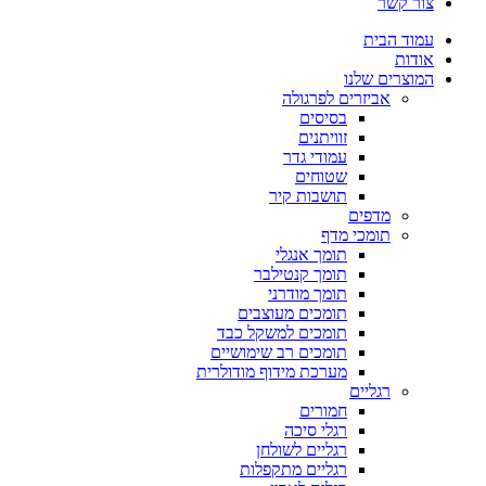
צור קשר
עמוד הבית
אודות
המוצרים שלנו
אביזרים לפרגולה
בסיסים
זוויתנים
עמודי גדר
שטוחים
תושבות קיר
מדפים
תומכי מדף
תומך אנגלי
תומך קנטילבר
תומך מודרני
תומכים מעוצבים
תומכים למשקל כבד
תומכים רב שימושיים
מערכת מידוף מודולרית
רגליים
חמורים
רגלי סיכה
רגליים לשולחן
רגליים מתקפלות