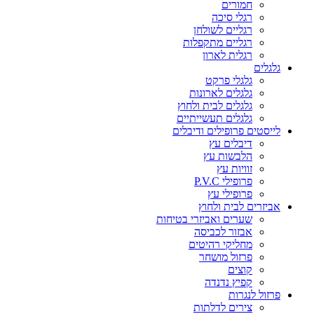
חמורים
רגלי סיכה
רגליים לשולחן
רגליים מתקפלות
רגלית לארון
גלגלים
גלגלי פרקט
גלגלים לארונות
גלגלים לבית ולחוץ
גלגלים תעשייתיים
לייסטים פרופילים ודיבלים
דיבלים עץ
הלבשות עץ
זוויות עץ
פרופילי P.V.C
פרופילי עץ
אביזרים לבית ולחוץ
שערים ואביזרי בטיחות
אבזור לכביסה
מחליקי רהיטים
פרזול מושחר
קוצים
קפיץ נדנדה
פרזול לנגרות
צירים לדלתות