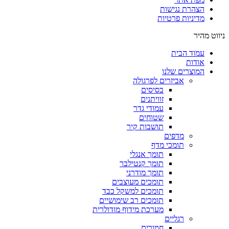
הצהרת נגישות
מדיניות פרטיות
ניווט מהיר
עמוד הבית
אודות
המוצרים שלנו
אביזרים לפרגולה
בסיסים
זוויתנים
עמודי גדר
שטוחים
תושבות קיר
מדפים
תומכי מדף
תומך אנגלי
תומך קנטילבר
תומך מודרני
תומכים מעוצבים
תומכים למשקל כבד
תומכים רב שימושיים
מערכת מידוף מודולרית
רגליים
חמורים