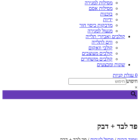
מסילות למגירה
מסילות אסם
בוכנות
ידיות
מדבקות כיסוי חור
מנעול למגירה
קולבים ואביזרי תלייה
ווים לתלייה
קולבי וואקום
קולבים מעוצבים
קולבים מושחרים
שונות ומבצעים
0
עגלת קניות
חיפוש
×
פד לבד + דבק
עמוד הבית
/
פרזול לנגרות
/ פד לבד + דבק