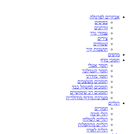
אביזרים לפרגולה
בסיסים
זוויתנים
עמודי גדר
צירים
שטוחים
תושבות קיר
מדפים
תומכי מדף
תומך אנגלי
תומך קנטילבר
תומך מודרני
תומכים מעוצבים
תומכים למשקל כבד
תומכים רב שימושיים
מערכת מידוף מודולרית
רגליים
חמורים
רגלי סיכה
רגליים לשולחן
רגליים מתקפלות
רגלית לארון