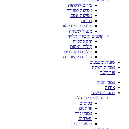
צירים לדלתות
מסילות למגירה
מסילות אסם
בוכנות
מדבקות כיסוי חור
מנעול למגירה
קולבים ואביזרי תלייה
ווים לתלייה
קולבי וואקום
קולבים מעוצבים
קולבים מושחרים
שונות ומבצעים
עמדות תצוגה
צור קשר
עמוד הבית
אודות
המוצרים שלנו
אביזרים לפרגולה
בסיסים
זוויתנים
עמודי גדר
שטוחים
תושבות קיר
מדפים