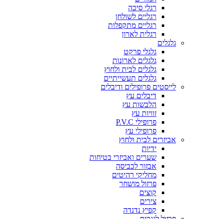
רגלי סיכה
רגליים לשולחן
רגליים מתקפלות
רגלית לארון
גלגלים
גלגלי פרקט
גלגלים לארונות
גלגלים לבית ולחוץ
גלגלים תעשייתיים
לייסטים פרופילים ודיבלים
דיבלים עץ
הלבשות עץ
זוויות עץ
פרופילי P.V.C
פרופילי עץ
אביזרים לבית ולחוץ
ידיות
שערים ואביזרי בטיחות
אבזור לכביסה
מחליקי רהיטים
פרזול מושחר
קוצים
צירים
קפיץ נדנדה
פרזול לנגרות