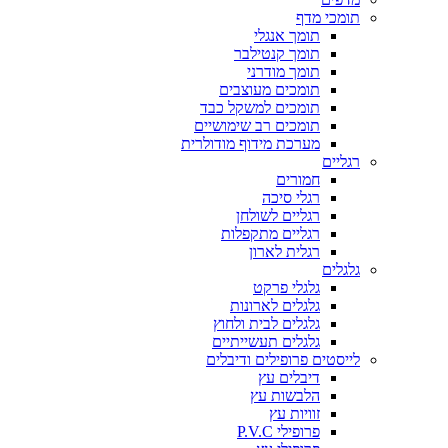
תומכי מדף
תומך אנגלי
תומך קנטילבר
תומך מודרני
תומכים מעוצבים
תומכים למשקל כבד
תומכים רב שימושיים
מערכת מידוף מודולרית
רגליים
חמורים
רגלי סיכה
רגליים לשולחן
רגליים מתקפלות
רגלית לארון
גלגלים
גלגלי פרקט
גלגלים לארונות
גלגלים לבית ולחוץ
גלגלים תעשייתיים
לייסטים פרופילים ודיבלים
דיבלים עץ
הלבשות עץ
זוויות עץ
פרופילי P.V.C