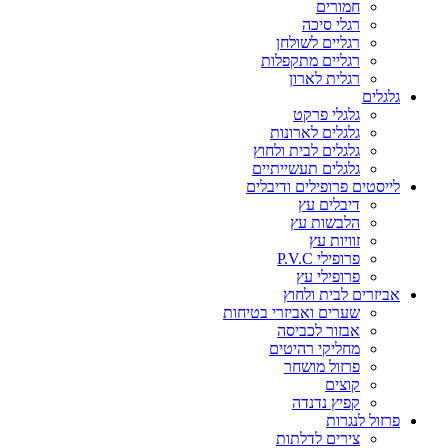
חמורים
רגלי סיכה
רגליים לשולחן
רגליים מתקפלות
רגלית לארון
גלגלים
גלגלי פרקט
גלגלים לארונות
גלגלים לבית ולחוץ
גלגלים תעשייתיים
לייסטים פרופילים ודיבלים
דיבלים עץ
הלבשות עץ
זוויות עץ
פרופילי P.V.C
פרופילי עץ
אביזרים לבית ולחוץ
שערים ואביזרי בטיחות
אבזור לכביסה
מחליקי רהיטים
פרזול מושחר
קוצים
קפיץ נדנדה
פרזול לנגרות
צירים לדלתות