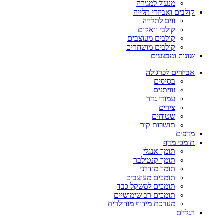
מנעול למגירה
קולבים ואביזרי תלייה
ווים לתלייה
קולבי וואקום
קולבים מעוצבים
קולבים מושחרים
שונות ומבצעים
אביזרים לפרגולה
בסיסים
זוויתנים
עמודי גדר
צירים
שטוחים
תושבות קיר
מדפים
תומכי מדף
תומך אנגלי
תומך קנטילבר
תומך מודרני
תומכים מעוצבים
תומכים למשקל כבד
תומכים רב שימושיים
מערכת מידוף מודולרית
רגליים