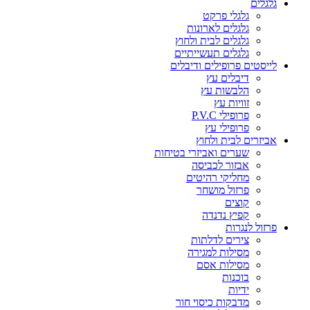
גלגלים
גלגלי פרקט
גלגלים לארונות
גלגלים לבית ולחוץ
גלגלים תעשייתיים
לייסטים פרופילים ודיבלים
דיבלים עץ
הלבשות עץ
זוויות עץ
פרופילי P.V.C
פרופילי עץ
אביזרים לבית ולחוץ
שערים ואביזרי בטיחות
אבזור לכביסה
מחליקי רהיטים
פרזול מושחר
קוצים
קפיץ נדנדה
פרזול לנגרות
צירים לדלתות
מסילות למגירה
מסילות אסם
בוכנות
ידיות
מדבקות כיסוי חור