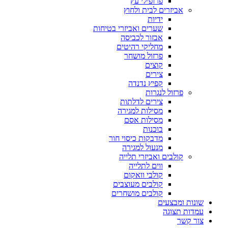
פרופילי עץ
אביזרים לבית ולחוץ
ידיות
שערים ואביזרי בטיחות
אבזור לכביסה
מחליקי רהיטים
פרזול מושחר
קוצים
צירים
קפיץ נדנדה
פרזול לנגרות
צירים לדלתות
מסילות למגירה
מסילות אסם
בוכנות
מדבקות כיסוי חור
מנעול למגירה
קולבים ואביזרי תלייה
ווים לתלייה
קולבי וואקום
קולבים מעוצבים
קולבים מושחרים
שונות ומבצעים
עמדות תצוגה
צור קשר