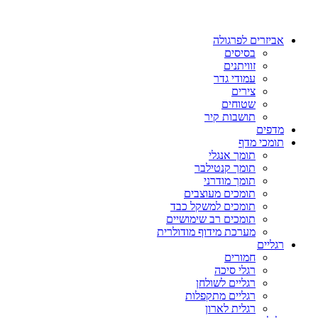
אביזרים לפרגולה
בסיסים
זוויתנים
עמודי גדר
צירים
שטוחים
תושבות קיר
מדפים
תומכי מדף
תומך אנגלי
תומך קנטילבר
תומך מודרני
תומכים מעוצבים
תומכים למשקל כבד
תומכים רב שימושיים
מערכת מידוף מודולרית
רגליים
חמורים
רגלי סיכה
רגליים לשולחן
רגליים מתקפלות
רגלית לארון