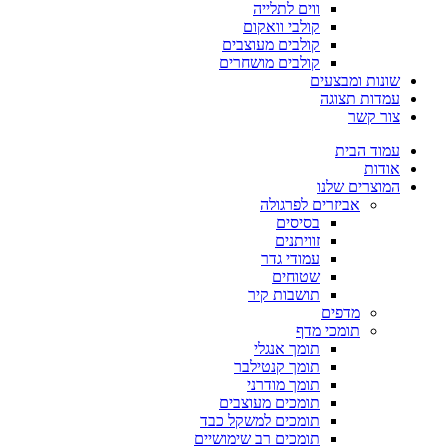
ווים לתלייה
קולבי וואקום
קולבים מעוצבים
קולבים מושחרים
שונות ומבצעים
עמדות תצוגה
צור קשר
עמוד הבית
אודות
המוצרים שלנו
אביזרים לפרגולה
בסיסים
זוויתנים
עמודי גדר
שטוחים
תושבות קיר
מדפים
תומכי מדף
תומך אנגלי
תומך קנטילבר
תומך מודרני
תומכים מעוצבים
תומכים למשקל כבד
תומכים רב שימושיים