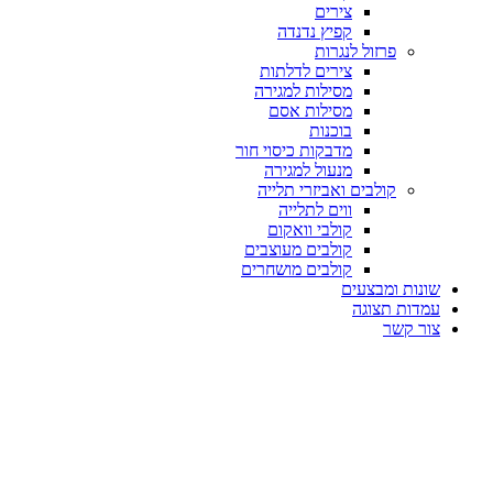
צירים
קפיץ נדנדה
פרזול לנגרות
צירים לדלתות
מסילות למגירה
מסילות אסם
בוכנות
מדבקות כיסוי חור
מנעול למגירה
קולבים ואביזרי תלייה
ווים לתלייה
קולבי וואקום
קולבים מעוצבים
קולבים מושחרים
שונות ומבצעים
עמדות תצוגה
צור קשר