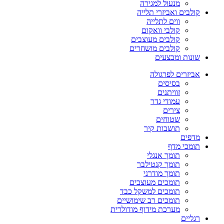
מנעול למגירה
קולבים ואביזרי תלייה
ווים לתלייה
קולבי וואקום
קולבים מעוצבים
קולבים מושחרים
שונות ומבצעים
אביזרים לפרגולה
בסיסים
זוויתנים
עמודי גדר
צירים
שטוחים
תושבות קיר
מדפים
תומכי מדף
תומך אנגלי
תומך קנטילבר
תומך מודרני
תומכים מעוצבים
תומכים למשקל כבד
תומכים רב שימושיים
מערכת מידוף מודולרית
רגליים