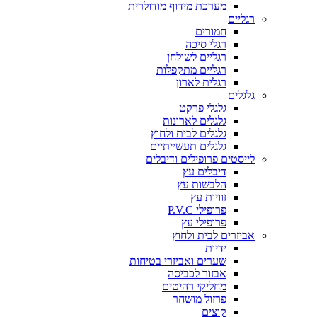
מערכת מידוף מודולרית
רגליים
חמורים
רגלי סיכה
רגליים לשולחן
רגליים מתקפלות
רגלית לארון
גלגלים
גלגלי פרקט
גלגלים לארונות
גלגלים לבית ולחוץ
גלגלים תעשייתיים
לייסטים פרופילים ודיבלים
דיבלים עץ
הלבשות עץ
זוויות עץ
פרופילי P.V.C
פרופילי עץ
אביזרים לבית ולחוץ
ידיות
שערים ואביזרי בטיחות
אבזור לכביסה
מחליקי רהיטים
פרזול מושחר
קוצים