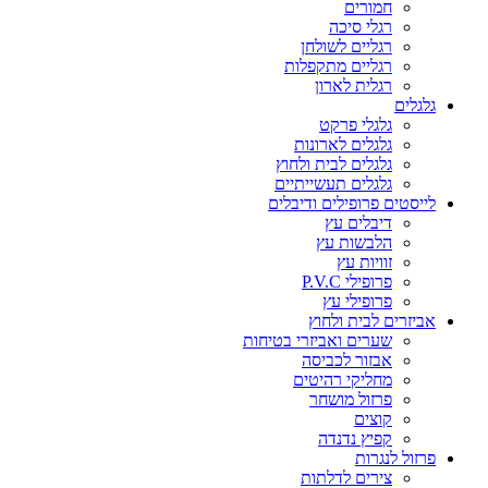
חמורים
רגלי סיכה
רגליים לשולחן
רגליים מתקפלות
רגלית לארון
גלגלים
גלגלי פרקט
גלגלים לארונות
גלגלים לבית ולחוץ
גלגלים תעשייתיים
לייסטים פרופילים ודיבלים
דיבלים עץ
הלבשות עץ
זוויות עץ
פרופילי P.V.C
פרופילי עץ
אביזרים לבית ולחוץ
שערים ואביזרי בטיחות
אבזור לכביסה
מחליקי רהיטים
פרזול מושחר
קוצים
קפיץ נדנדה
פרזול לנגרות
צירים לדלתות