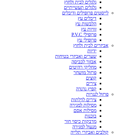
גלגלים לבית ולחוץ
גלגלים תעשייתיים
לייסטים פרופילים ודיבלים
דיבלים עץ
הלבשות עץ
זוויות עץ
פרופילי P.V.C
פרופילי עץ
אביזרים לבית ולחוץ
ידיות
שערים ואביזרי בטיחות
אבזור לכביסה
מחליקי רהיטים
פרזול מושחר
קוצים
צירים
קפיץ נדנדה
פרזול לנגרות
צירים לדלתות
מסילות למגירה
מסילות אסם
בוכנות
מדבקות כיסוי חור
מנעול למגירה
קולבים ואביזרי תלייה