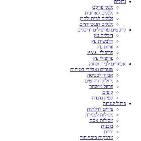
גלגלים
גלגלי פרקט
גלגלים לארונות
גלגלים לבית ולחוץ
גלגלים תעשייתיים
לייסטים פרופילים ודיבלים
דיבלים עץ
הלבשות עץ
זוויות עץ
פרופילי P.V.C
פרופילי עץ
אביזרים לבית ולחוץ
שערים ואביזרי בטיחות
אבזור לכביסה
מחליקי רהיטים
פרזול מושחר
קוצים
קפיץ נדנדה
פרזול לנגרות
צירים לדלתות
מסילות למגירה
מסילות אסם
בוכנות
ידיות
מדבקות כיסוי חור