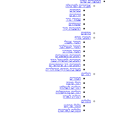
המוצרים שלנו
אביזרים לפרגולה
בסיסים
זוויתנים
עמודי גדר
שטוחים
תושבות קיר
מדפים
תומכי מדף
תומך אנגלי
תומך קנטילבר
תומך מודרני
תומכים מעוצבים
תומכים למשקל כבד
תומכים רב שימושיים
מערכת מידוף מודולרית
רגליים
חמורים
רגלי סיכה
רגליים לשולחן
רגליים מתקפלות
רגלית לארון
גלגלים
גלגלי פרקט
גלגלים לארונות