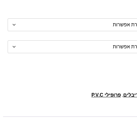
יבלים
,
פרופילי P.V.C