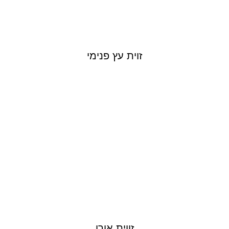
זוית עץ פנימי
זווית אורן