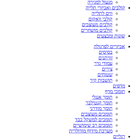
מנעול למגירה
קולבים ואביזרי תלייה
ווים לתלייה
קולבי וואקום
קולבים מעוצבים
קולבים מושחרים
שונות ומבצעים
אביזרים לפרגולה
בסיסים
זוויתנים
עמודי גדר
צירים
שטוחים
תושבות קיר
מדפים
תומכי מדף
תומך אנגלי
תומך קנטילבר
תומך מודרני
תומכים מעוצבים
תומכים למשקל כבד
תומכים רב שימושיים
מערכת מידוף מודולרית
רגליים