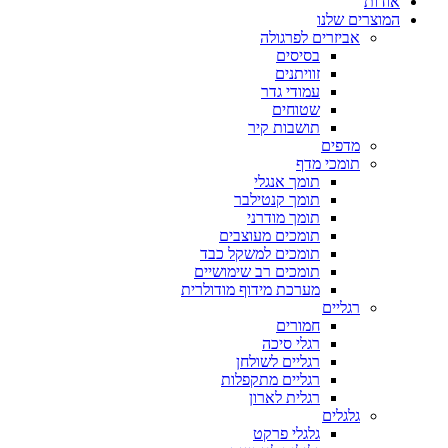
אודות
המוצרים שלנו
אביזרים לפרגולה
בסיסים
זוויתנים
עמודי גדר
שטוחים
תושבות קיר
מדפים
תומכי מדף
תומך אנגלי
תומך קנטילבר
תומך מודרני
תומכים מעוצבים
תומכים למשקל כבד
תומכים רב שימושיים
מערכת מידוף מודולרית
רגליים
חמורים
רגלי סיכה
רגליים לשולחן
רגליים מתקפלות
רגלית לארון
גלגלים
גלגלי פרקט