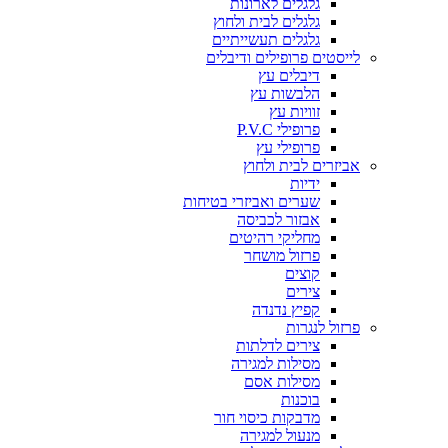
גלגלים לארונות
גלגלים לבית ולחוץ
גלגלים תעשייתיים
לייסטים פרופילים ודיבלים
דיבלים עץ
הלבשות עץ
זוויות עץ
פרופילי P.V.C
פרופילי עץ
אביזרים לבית ולחוץ
ידיות
שערים ואביזרי בטיחות
אבזור לכביסה
מחליקי רהיטים
פרזול מושחר
קוצים
צירים
קפיץ נדנדה
פרזול לנגרות
צירים לדלתות
מסילות למגירה
מסילות אסם
בוכנות
מדבקות כיסוי חור
מנעול למגירה