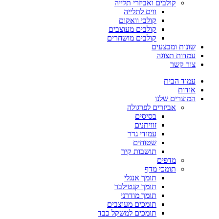
קולבים ואביזרי תלייה
ווים לתלייה
קולבי וואקום
קולבים מעוצבים
קולבים מושחרים
שונות ומבצעים
עמדות תצוגה
צור קשר
עמוד הבית
אודות
המוצרים שלנו
אביזרים לפרגולה
בסיסים
זוויתנים
עמודי גדר
שטוחים
תושבות קיר
מדפים
תומכי מדף
תומך אנגלי
תומך קנטילבר
תומך מודרני
תומכים מעוצבים
תומכים למשקל כבד