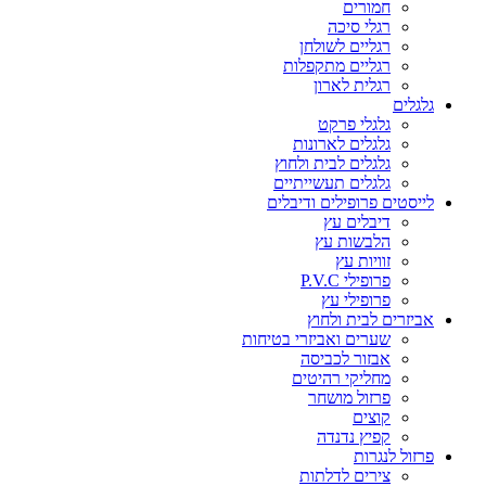
חמורים
רגלי סיכה
רגליים לשולחן
רגליים מתקפלות
רגלית לארון
גלגלים
גלגלי פרקט
גלגלים לארונות
גלגלים לבית ולחוץ
גלגלים תעשייתיים
לייסטים פרופילים ודיבלים
דיבלים עץ
הלבשות עץ
זוויות עץ
פרופילי P.V.C
פרופילי עץ
אביזרים לבית ולחוץ
שערים ואביזרי בטיחות
אבזור לכביסה
מחליקי רהיטים
פרזול מושחר
קוצים
קפיץ נדנדה
פרזול לנגרות
צירים לדלתות