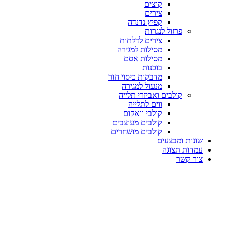
קוצים
צירים
קפיץ נדנדה
פרזול לנגרות
צירים לדלתות
מסילות למגירה
מסילות אסם
בוכנות
מדבקות כיסוי חור
מנעול למגירה
קולבים ואביזרי תלייה
ווים לתלייה
קולבי וואקום
קולבים מעוצבים
קולבים מושחרים
שונות ומבצעים
עמדות תצוגה
צור קשר