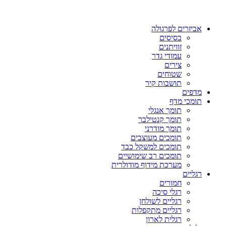
אביזרים לפרגולה
בסיסים
זוויתנים
עמודי גדר
צירים
שטוחים
תושבות קיר
מדפים
תומכי מדף
תומך אנגלי
תומך קנטילבר
תומך מודרני
תומכים מעוצבים
תומכים למשקל כבד
תומכים רב שימושיים
מערכת מידוף מודולרית
רגליים
חמורים
רגלי סיכה
רגליים לשולחן
רגליים מתקפלות
רגלית לארון