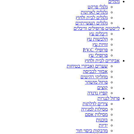
גלגלים
גלגלי פרקט
גלגלים לארונות
גלגלים לבית ולחוץ
גלגלים תעשייתיים
לייסטים פרופילים ודיבלים
דיבלים עץ
הלבשות עץ
זוויות עץ
פרופילי P.V.C
פרופילי עץ
אביזרים לבית ולחוץ
שערים ואביזרי בטיחות
אבזור לכביסה
מחליקי רהיטים
פרזול מושחר
קוצים
קפיץ נדנדה
פרזול לנגרות
צירים לדלתות
מסילות למגירה
מסילות אסם
בוכנות
ידיות
מדבקות כיסוי חור