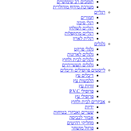
תומכים רב שימושיים
מערכת מידוף מודולרית
רגליים
חמורים
רגלי סיכה
רגליים לשולחן
רגליים מתקפלות
רגלית לארון
גלגלים
גלגלי פרקט
גלגלים לארונות
גלגלים לבית ולחוץ
גלגלים תעשייתיים
לייסטים פרופילים ודיבלים
דיבלים עץ
הלבשות עץ
זוויות עץ
פרופילי P.V.C
פרופילי עץ
אביזרים לבית ולחוץ
ידיות
שערים ואביזרי בטיחות
אבזור לכביסה
מחליקי רהיטים
פרזול מושחר