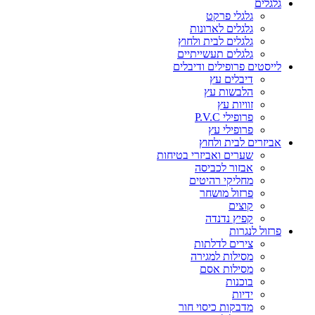
גלגלים
גלגלי פרקט
גלגלים לארונות
גלגלים לבית ולחוץ
גלגלים תעשייתיים
לייסטים פרופילים ודיבלים
דיבלים עץ
הלבשות עץ
זוויות עץ
פרופילי P.V.C
פרופילי עץ
אביזרים לבית ולחוץ
שערים ואביזרי בטיחות
אבזור לכביסה
מחליקי רהיטים
פרזול מושחר
קוצים
קפיץ נדנדה
פרזול לנגרות
צירים לדלתות
מסילות למגירה
מסילות אסם
בוכנות
ידיות
מדבקות כיסוי חור