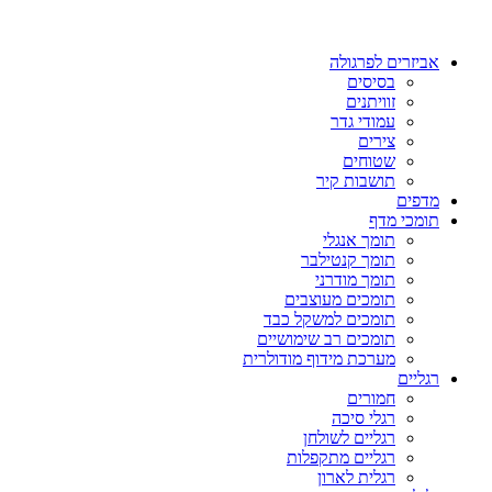
אביזרים לפרגולה
בסיסים
זוויתנים
עמודי גדר
צירים
שטוחים
תושבות קיר
מדפים
תומכי מדף
תומך אנגלי
תומך קנטילבר
תומך מודרני
תומכים מעוצבים
תומכים למשקל כבד
תומכים רב שימושיים
מערכת מידוף מודולרית
רגליים
חמורים
רגלי סיכה
רגליים לשולחן
רגליים מתקפלות
רגלית לארון