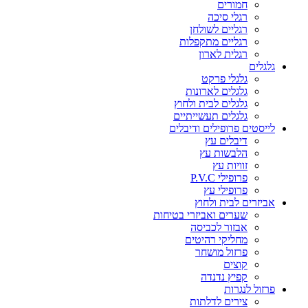
חמורים
רגלי סיכה
רגליים לשולחן
רגליים מתקפלות
רגלית לארון
גלגלים
גלגלי פרקט
גלגלים לארונות
גלגלים לבית ולחוץ
גלגלים תעשייתיים
לייסטים פרופילים ודיבלים
דיבלים עץ
הלבשות עץ
זוויות עץ
פרופילי P.V.C
פרופילי עץ
אביזרים לבית ולחוץ
שערים ואביזרי בטיחות
אבזור לכביסה
מחליקי רהיטים
פרזול מושחר
קוצים
קפיץ נדנדה
פרזול לנגרות
צירים לדלתות