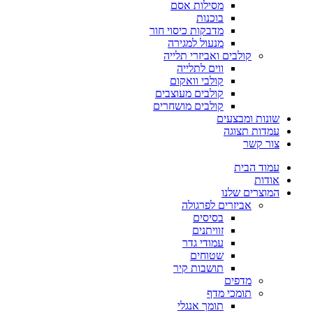
מסילות אסם
בוכנות
מדבקות כיסוי חור
מנעול למגירה
קולבים ואביזרי תלייה
ווים לתלייה
קולבי וואקום
קולבים מעוצבים
קולבים מושחרים
שונות ומבצעים
עמדות תצוגה
צור קשר
עמוד הבית
אודות
המוצרים שלנו
אביזרים לפרגולה
בסיסים
זוויתנים
עמודי גדר
שטוחים
תושבות קיר
מדפים
תומכי מדף
תומך אנגלי