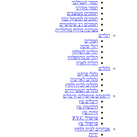
תומך קנטילבר
תומך מודרני
תומכים מעוצבים
תומכים למשקל כבד
תומכים רב שימושיים
מערכת מידוף מודולרית
רגליים
חמורים
רגלי סיכה
רגליים לשולחן
רגליים מתקפלות
רגלית לארון
גלגלים
גלגלי פרקט
גלגלים לארונות
גלגלים לבית ולחוץ
גלגלים תעשייתיים
לייסטים פרופילים ודיבלים
דיבלים עץ
הלבשות עץ
זוויות עץ
פרופילי P.V.C
פרופילי עץ
אביזרים לבית ולחוץ
ידיות