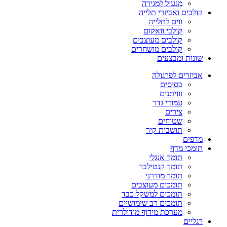
מנעול למגירה
קולבים ואביזרי תלייה
ווים לתלייה
קולבי וואקום
קולבים מעוצבים
קולבים מושחרים
שונות ומבצעים
אביזרים לפרגולה
בסיסים
זוויתנים
עמודי גדר
צירים
שטוחים
תושבות קיר
מדפים
תומכי מדף
תומך אנגלי
תומך קנטילבר
תומך מודרני
תומכים מעוצבים
תומכים למשקל כבד
תומכים רב שימושיים
מערכת מידוף מודולרית
רגליים