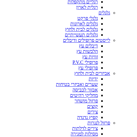
רגליים מתקפלות
רגלית לארון
גלגלים
גלגלי פרקט
גלגלים לארונות
גלגלים לבית ולחוץ
גלגלים תעשייתיים
לייסטים פרופילים ודיבלים
דיבלים עץ
הלבשות עץ
זוויות עץ
פרופילי P.V.C
פרופילי עץ
אביזרים לבית ולחוץ
ידיות
שערים ואביזרי בטיחות
אבזור לכביסה
מחליקי רהיטים
פרזול מושחר
קוצים
צירים
קפיץ נדנדה
פרזול לנגרות
צירים לדלתות
מסילות למגירה