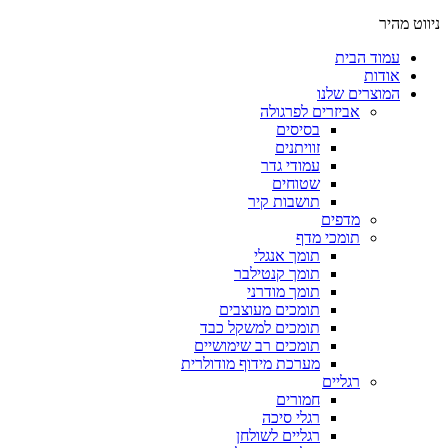
ניווט מהיר
עמוד הבית
אודות
המוצרים שלנו
אביזרים לפרגולה
בסיסים
זוויתנים
עמודי גדר
שטוחים
תושבות קיר
מדפים
תומכי מדף
תומך אנגלי
תומך קנטילבר
תומך מודרני
תומכים מעוצבים
תומכים למשקל כבד
תומכים רב שימושיים
מערכת מידוף מודולרית
רגליים
חמורים
רגלי סיכה
רגליים לשולחן