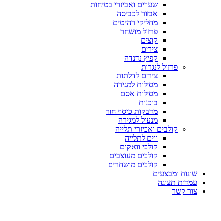
שערים ואביזרי בטיחות
אבזור לכביסה
מחליקי רהיטים
פרזול מושחר
קוצים
צירים
קפיץ נדנדה
פרזול לנגרות
צירים לדלתות
מסילות למגירה
מסילות אסם
בוכנות
מדבקות כיסוי חור
מנעול למגירה
קולבים ואביזרי תלייה
ווים לתלייה
קולבי וואקום
קולבים מעוצבים
קולבים מושחרים
שונות ומבצעים
עמדות תצוגה
צור קשר