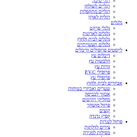
רגלי סיכה
רגליים לשולחן
רגליים מתקפלות
רגלית לארון
גלגלים
גלגלי פרקט
גלגלים לארונות
גלגלים לבית ולחוץ
גלגלים תעשייתיים
לייסטים פרופילים ודיבלים
דיבלים עץ
הלבשות עץ
זוויות עץ
פרופילי P.V.C
פרופילי עץ
אביזרים לבית ולחוץ
שערים ואביזרי בטיחות
אבזור לכביסה
מחליקי רהיטים
פרזול מושחר
קוצים
קפיץ נדנדה
פרזול לנגרות
צירים לדלתות
מסילות למגירה