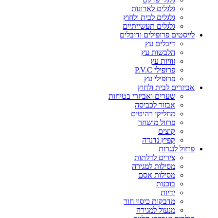
גלגלים לארונות
גלגלים לבית ולחוץ
גלגלים תעשייתיים
לייסטים פרופילים ודיבלים
דיבלים עץ
הלבשות עץ
זוויות עץ
פרופילי P.V.C
פרופילי עץ
אביזרים לבית ולחוץ
שערים ואביזרי בטיחות
אבזור לכביסה
מחליקי רהיטים
פרזול מושחר
קוצים
קפיץ נדנדה
פרזול לנגרות
צירים לדלתות
מסילות למגירה
מסילות אסם
בוכנות
ידיות
מדבקות כיסוי חור
מנעול למגירה