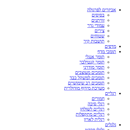
אביזרים לפרגולה
בסיסים
זוויתנים
עמודי גדר
צירים
שטוחים
תושבות קיר
מדפים
תומכי מדף
תומך אנגלי
תומך קנטילבר
תומך מודרני
תומכים מעוצבים
תומכים למשקל כבד
תומכים רב שימושיים
מערכת מידוף מודולרית
רגליים
חמורים
רגלי סיכה
רגליים לשולחן
רגליים מתקפלות
רגלית לארון
גלגלים
גלגלי פרקט