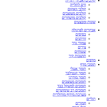
קולבים ואביזרי תלייה
ווים לתלייה
קולבי וואקום
קולבים מעוצבים
קולבים מושחרים
שונות ומבצעים
אביזרים לפרגולה
בסיסים
זוויתנים
עמודי גדר
צירים
שטוחים
תושבות קיר
מדפים
תומכי מדף
תומך אנגלי
תומך קנטילבר
תומך מודרני
תומכים מעוצבים
תומכים למשקל כבד
תומכים רב שימושיים
מערכת מידוף מודולרית
רגליים
חמורים