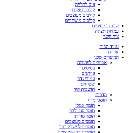
ווים לתלייה
קולבי וואקום
קולבים מעוצבים
קולבים מושחרים
שונות ומבצעים
עמדות תצוגה
צור קשר
עמוד הבית
אודות
המוצרים שלנו
אביזרים לפרגולה
בסיסים
זוויתנים
עמודי גדר
שטוחים
תושבות קיר
מדפים
תומכי מדף
תומך אנגלי
תומך קנטילבר
תומך מודרני
תומכים מעוצבים
תומכים למשקל כבד
תומכים רב שימושיים