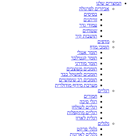
המוצרים שלנו
אביזרים לפרגולה
בסיסים
זוויתנים
עמודי גדר
שטוחים
תושבות קיר
מדפים
תומכי מדף
תומך אנגלי
תומך קנטילבר
תומך מודרני
תומכים מעוצבים
תומכים למשקל כבד
תומכים רב שימושיים
מערכת מידוף מודולרית
רגליים
חמורים
רגלי סיכה
רגליים לשולחן
רגליים מתקפלות
רגלית לארון
גלגלים
גלגלי פרקט
גלגלים לארונות