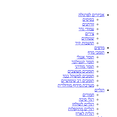
אביזרים לפרגולה
בסיסים
זוויתנים
עמודי גדר
צירים
שטוחים
תושבות קיר
מדפים
תומכי מדף
תומך אנגלי
תומך קנטילבר
תומך מודרני
תומכים מעוצבים
תומכים למשקל כבד
תומכים רב שימושיים
מערכת מידוף מודולרית
רגליים
חמורים
רגלי סיכה
רגליים לשולחן
רגליים מתקפלות
רגלית לארון