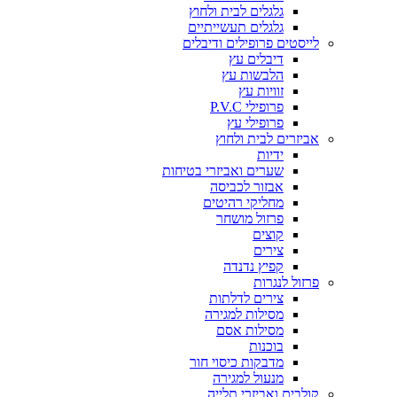
גלגלים לבית ולחוץ
גלגלים תעשייתיים
לייסטים פרופילים ודיבלים
דיבלים עץ
הלבשות עץ
זוויות עץ
פרופילי P.V.C
פרופילי עץ
אביזרים לבית ולחוץ
ידיות
שערים ואביזרי בטיחות
אבזור לכביסה
מחליקי רהיטים
פרזול מושחר
קוצים
צירים
קפיץ נדנדה
פרזול לנגרות
צירים לדלתות
מסילות למגירה
מסילות אסם
בוכנות
מדבקות כיסוי חור
מנעול למגירה
קולבים ואביזרי תלייה