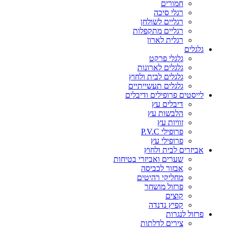
חמורים
רגלי סיכה
רגליים לשולחן
רגליים מתקפלות
רגלית לארון
גלגלים
גלגלי פרקט
גלגלים לארונות
גלגלים לבית ולחוץ
גלגלים תעשייתיים
לייסטים פרופילים ודיבלים
דיבלים עץ
הלבשות עץ
זוויות עץ
פרופילי P.V.C
פרופילי עץ
אביזרים לבית ולחוץ
שערים ואביזרי בטיחות
אבזור לכביסה
מחליקי רהיטים
פרזול מושחר
קוצים
קפיץ נדנדה
פרזול לנגרות
צירים לדלתות