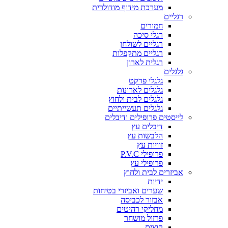
מערכת מידוף מודולרית
רגליים
חמורים
רגלי סיכה
רגליים לשולחן
רגליים מתקפלות
רגלית לארון
גלגלים
גלגלי פרקט
גלגלים לארונות
גלגלים לבית ולחוץ
גלגלים תעשייתיים
לייסטים פרופילים ודיבלים
דיבלים עץ
הלבשות עץ
זוויות עץ
פרופילי P.V.C
פרופילי עץ
אביזרים לבית ולחוץ
ידיות
שערים ואביזרי בטיחות
אבזור לכביסה
מחליקי רהיטים
פרזול מושחר
קוצים