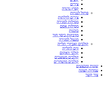
צירים
קפיץ נדנדה
פרזול לנגרות
צירים לדלתות
מסילות למגירה
מסילות אסם
בוכנות
מדבקות כיסוי חור
מנעול למגירה
קולבים ואביזרי תלייה
ווים לתלייה
קולבי וואקום
קולבים מעוצבים
קולבים מושחרים
שונות ומבצעים
עמדות תצוגה
צור קשר