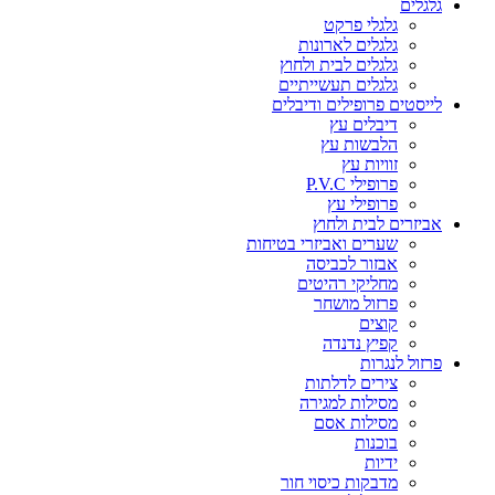
גלגלים
גלגלי פרקט
גלגלים לארונות
גלגלים לבית ולחוץ
גלגלים תעשייתיים
לייסטים פרופילים ודיבלים
דיבלים עץ
הלבשות עץ
זוויות עץ
פרופילי P.V.C
פרופילי עץ
אביזרים לבית ולחוץ
שערים ואביזרי בטיחות
אבזור לכביסה
מחליקי רהיטים
פרזול מושחר
קוצים
קפיץ נדנדה
פרזול לנגרות
צירים לדלתות
מסילות למגירה
מסילות אסם
בוכנות
ידיות
מדבקות כיסוי חור