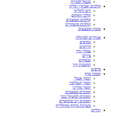
מנעול למגירה
קולבים ואביזרי תלייה
ווים לתלייה
קולבי וואקום
קולבים מעוצבים
קולבים מושחרים
שונות ומבצעים
אביזרים לפרגולה
בסיסים
זוויתנים
עמודי גדר
צירים
שטוחים
תושבות קיר
מדפים
תומכי מדף
תומך אנגלי
תומך קנטילבר
תומך מודרני
תומכים מעוצבים
תומכים למשקל כבד
תומכים רב שימושיים
מערכת מידוף מודולרית
רגליים