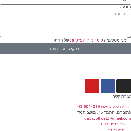
דעה
אני מסכים/ה ל
מדיניות הפרטיות
של האתר
צרו קשר עוד היום
ירת קשר
נים לכל שאלה 03-6044919
בתנו: התמר 45, מושב חמד​
gabayoffice1@gmail.c
כתובתינו בוויז
מפת אתר