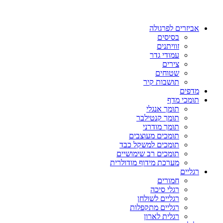
אביזרים לפרגולה
בסיסים
זוויתנים
עמודי גדר
צירים
שטוחים
תושבות קיר
מדפים
תומכי מדף
תומך אנגלי
תומך קנטילבר
תומך מודרני
תומכים מעוצבים
תומכים למשקל כבד
תומכים רב שימושיים
מערכת מידוף מודולרית
רגליים
חמורים
רגלי סיכה
רגליים לשולחן
רגליים מתקפלות
רגלית לארון