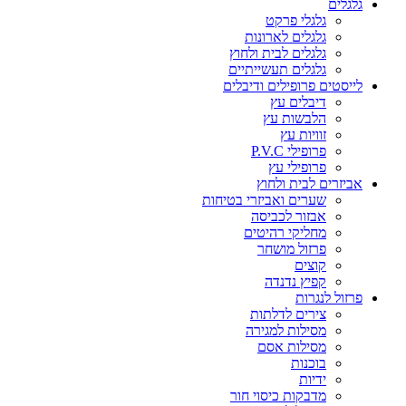
גלגלים
גלגלי פרקט
גלגלים לארונות
גלגלים לבית ולחוץ
גלגלים תעשייתיים
לייסטים פרופילים ודיבלים
דיבלים עץ
הלבשות עץ
זוויות עץ
פרופילי P.V.C
פרופילי עץ
אביזרים לבית ולחוץ
שערים ואביזרי בטיחות
אבזור לכביסה
מחליקי רהיטים
פרזול מושחר
קוצים
קפיץ נדנדה
פרזול לנגרות
צירים לדלתות
מסילות למגירה
מסילות אסם
בוכנות
ידיות
מדבקות כיסוי חור