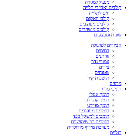
מנעול למגירה
קולבים ואביזרי תלייה
ווים לתלייה
קולבי וואקום
קולבים מעוצבים
קולבים מושחרים
שונות ומבצעים
אביזרים לפרגולה
בסיסים
זוויתנים
עמודי גדר
צירים
שטוחים
תושבות קיר
מדפים
תומכי מדף
תומך אנגלי
תומך קנטילבר
תומך מודרני
תומכים מעוצבים
תומכים למשקל כבד
תומכים רב שימושיים
מערכת מידוף מודולרית
רגליים