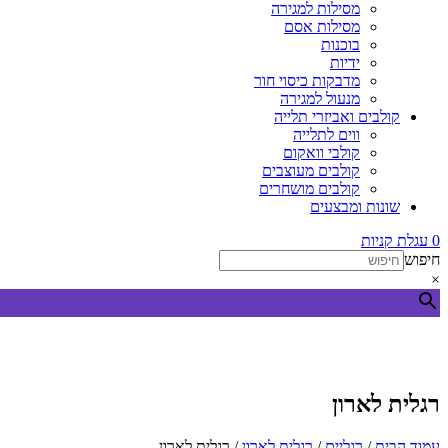
מסילות למגירה
מסילות אסם
בוכנות
ידיות
מדבקות כיסוי חור
מנעול למגירה
קולבים ואביזרי תלייה
ווים לתלייה
קולבי וואקום
קולבים מעוצבים
קולבים מושחרים
שונות ומבצעים
0
עגלת קניות
חיפוש
×
רגלית לארון
עמוד הבית
/
רגליים
/
רגלית לארון
/ רגלית לארון