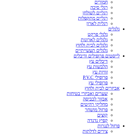
חמורים
רגלי סיכה
רגליים לשולחן
רגליים מתקפלות
רגלית לארון
גלגלים
גלגלי פרקט
גלגלים לארונות
גלגלים לבית ולחוץ
גלגלים תעשייתיים
לייסטים פרופילים ודיבלים
דיבלים עץ
הלבשות עץ
זוויות עץ
פרופילי P.V.C
פרופילי עץ
אביזרים לבית ולחוץ
שערים ואביזרי בטיחות
אבזור לכביסה
מחליקי רהיטים
פרזול מושחר
קוצים
קפיץ נדנדה
פרזול לנגרות
צירים לדלתות