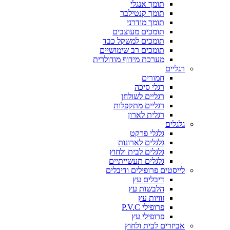
תומך אנגלי
תומך קנטילבר
תומך מודרני
תומכים מעוצבים
תומכים למשקל כבד
תומכים רב שימושיים
מערכת מידוף מודולרית
רגליים
חמורים
רגלי סיכה
רגליים לשולחן
רגליים מתקפלות
רגלית לארון
גלגלים
גלגלי פרקט
גלגלים לארונות
גלגלים לבית ולחוץ
גלגלים תעשייתיים
לייסטים פרופילים ודיבלים
דיבלים עץ
הלבשות עץ
זוויות עץ
פרופילי P.V.C
פרופילי עץ
אביזרים לבית ולחוץ