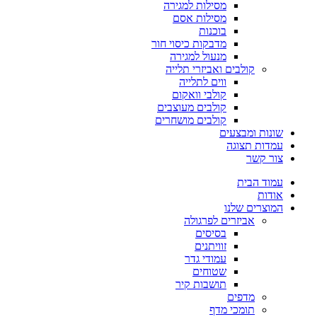
מסילות למגירה
מסילות אסם
בוכנות
מדבקות כיסוי חור
מנעול למגירה
קולבים ואביזרי תלייה
ווים לתלייה
קולבי וואקום
קולבים מעוצבים
קולבים מושחרים
שונות ומבצעים
עמדות תצוגה
צור קשר
עמוד הבית
אודות
המוצרים שלנו
אביזרים לפרגולה
בסיסים
זוויתנים
עמודי גדר
שטוחים
תושבות קיר
מדפים
תומכי מדף