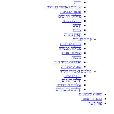
ידיות
שערים ואביזרי בטיחות
אבזור לכביסה
מחליקי רהיטים
פרזול מושחר
קוצים
צירים
קפיץ נדנדה
פרזול לנגרות
צירים לדלתות
מסילות למגירה
מסילות אסם
בוכנות
מדבקות כיסוי חור
מנעול למגירה
קולבים ואביזרי תלייה
ווים לתלייה
קולבי וואקום
קולבים מעוצבים
קולבים מושחרים
שונות ומבצעים
עמדות תצוגה
צור קשר