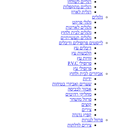
רגליים לשולחן
רגליים מתקפלות
רגלית לארון
גלגלים
גלגלי פרקט
גלגלים לארונות
גלגלים לבית ולחוץ
גלגלים תעשייתיים
לייסטים פרופילים ודיבלים
דיבלים עץ
הלבשות עץ
זוויות עץ
פרופילי P.V.C
פרופילי עץ
אביזרים לבית ולחוץ
ידיות
שערים ואביזרי בטיחות
אבזור לכביסה
מחליקי רהיטים
פרזול מושחר
קוצים
צירים
קפיץ נדנדה
פרזול לנגרות
צירים לדלתות