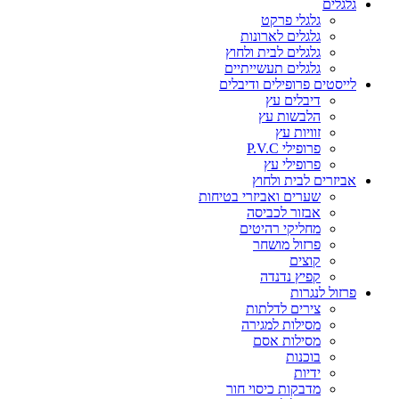
גלגלים
גלגלי פרקט
גלגלים לארונות
גלגלים לבית ולחוץ
גלגלים תעשייתיים
לייסטים פרופילים ודיבלים
דיבלים עץ
הלבשות עץ
זוויות עץ
פרופילי P.V.C
פרופילי עץ
אביזרים לבית ולחוץ
שערים ואביזרי בטיחות
אבזור לכביסה
מחליקי רהיטים
פרזול מושחר
קוצים
קפיץ נדנדה
פרזול לנגרות
צירים לדלתות
מסילות למגירה
מסילות אסם
בוכנות
ידיות
מדבקות כיסוי חור