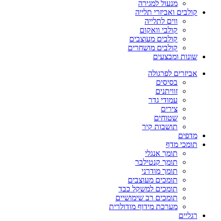
מנעול למגירה
קולבים ואביזרי תלייה
ווים לתלייה
קולבי וואקום
קולבים מעוצבים
קולבים מושחרים
שונות ומבצעים
אביזרים לפרגולה
בסיסים
זוויתנים
עמודי גדר
צירים
שטוחים
תושבות קיר
מדפים
תומכי מדף
תומך אנגלי
תומך קנטילבר
תומך מודרני
תומכים מעוצבים
תומכים למשקל כבד
תומכים רב שימושיים
מערכת מידוף מודולרית
רגליים