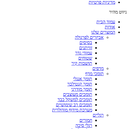
מדיניות פרטיות
ניווט מהיר
עמוד הבית
אודות
המוצרים שלנו
אביזרים לפרגולה
בסיסים
זוויתנים
עמודי גדר
שטוחים
תושבות קיר
מדפים
תומכי מדף
תומך אנגלי
תומך קנטילבר
תומך מודרני
תומכים מעוצבים
תומכים למשקל כבד
תומכים רב שימושיים
מערכת מידוף מודולרית
רגליים
חמורים
רגלי סיכה