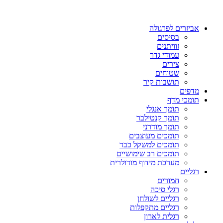
אביזרים לפרגולה
בסיסים
זוויתנים
עמודי גדר
צירים
שטוחים
תושבות קיר
מדפים
תומכי מדף
תומך אנגלי
תומך קנטילבר
תומך מודרני
תומכים מעוצבים
תומכים למשקל כבד
תומכים רב שימושיים
מערכת מידוף מודולרית
רגליים
חמורים
רגלי סיכה
רגליים לשולחן
רגליים מתקפלות
רגלית לארון