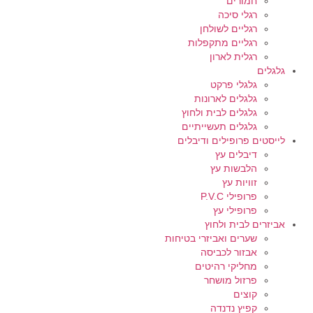
חמורים
רגלי סיכה
רגליים לשולחן
רגליים מתקפלות
רגלית לארון
גלגלים
גלגלי פרקט
גלגלים לארונות
גלגלים לבית ולחוץ
גלגלים תעשייתיים
לייסטים פרופילים ודיבלים
דיבלים עץ
הלבשות עץ
זוויות עץ
פרופילי P.V.C
פרופילי עץ
אביזרים לבית ולחוץ
שערים ואביזרי בטיחות
אבזור לכביסה
מחליקי רהיטים
פרזול מושחר
קוצים
קפיץ נדנדה