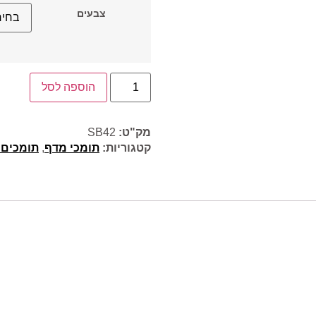
צבעים
הוספה לסל
מק"ט:
SB42
קטגוריות:
תומכי מדף
,
תומכים 