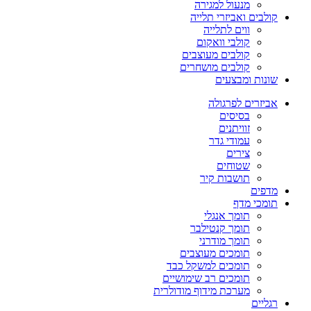
מנעול למגירה
קולבים ואביזרי תלייה
ווים לתלייה
קולבי וואקום
קולבים מעוצבים
קולבים מושחרים
שונות ומבצעים
אביזרים לפרגולה
בסיסים
זוויתנים
עמודי גדר
צירים
שטוחים
תושבות קיר
מדפים
תומכי מדף
תומך אנגלי
תומך קנטילבר
תומך מודרני
תומכים מעוצבים
תומכים למשקל כבד
תומכים רב שימושיים
מערכת מידוף מודולרית
רגליים