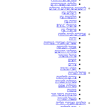
גלגלים תעשייתיים
לייסטים פרופילים ודיבלים
דיבלים עץ
הלבשות עץ
זוויות עץ
פרופילי P.V.C
פרופילי עץ
אביזרים לבית ולחוץ
ידיות
שערים ואביזרי בטיחות
אבזור לכביסה
מחליקי רהיטים
פרזול מושחר
קוצים
צירים
קפיץ נדנדה
פרזול לנגרות
צירים לדלתות
מסילות למגירה
מסילות אסם
בוכנות
מדבקות כיסוי חור
מנעול למגירה
קולבים ואביזרי תלייה