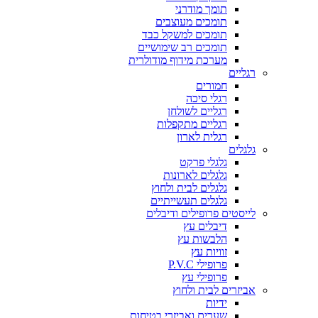
תומך מודרני
תומכים מעוצבים
תומכים למשקל כבד
תומכים רב שימושיים
מערכת מידוף מודולרית
רגליים
חמורים
רגלי סיכה
רגליים לשולחן
רגליים מתקפלות
רגלית לארון
גלגלים
גלגלי פרקט
גלגלים לארונות
גלגלים לבית ולחוץ
גלגלים תעשייתיים
לייסטים פרופילים ודיבלים
דיבלים עץ
הלבשות עץ
זוויות עץ
פרופילי P.V.C
פרופילי עץ
אביזרים לבית ולחוץ
ידיות
שערים ואביזרי בטיחות