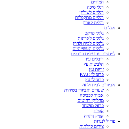
חמורים
רגלי סיכה
רגליים לשולחן
רגליים מתקפלות
רגלית לארון
גלגלים
גלגלי פרקט
גלגלים לארונות
גלגלים לבית ולחוץ
גלגלים תעשייתיים
לייסטים פרופילים ודיבלים
דיבלים עץ
הלבשות עץ
זוויות עץ
פרופילי P.V.C
פרופילי עץ
אביזרים לבית ולחוץ
שערים ואביזרי בטיחות
אבזור לכביסה
מחליקי רהיטים
פרזול מושחר
קוצים
קפיץ נדנדה
פרזול לנגרות
צירים לדלתות