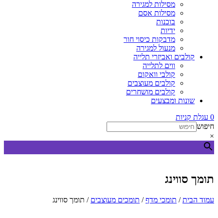
מסילות למגירה
מסילות אסם
בוכנות
ידיות
מדבקות כיסוי חור
מנעול למגירה
קולבים ואביזרי תלייה
ווים לתלייה
קולבי וואקום
קולבים מעוצבים
קולבים מושחרים
שונות ומבצעים
0
עגלת קניות
חיפוש
×
תומך סווינג
עמוד הבית
/
תומכי מדף
/
תומכים מעוצבים
/ תומך סווינג