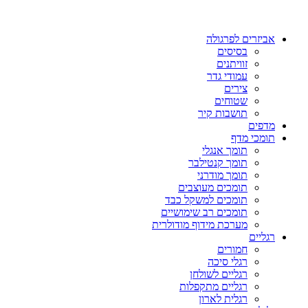
אביזרים לפרגולה
בסיסים
זוויתנים
עמודי גדר
צירים
שטוחים
תושבות קיר
מדפים
תומכי מדף
תומך אנגלי
תומך קנטילבר
תומך מודרני
תומכים מעוצבים
תומכים למשקל כבד
תומכים רב שימושיים
מערכת מידוף מודולרית
רגליים
חמורים
רגלי סיכה
רגליים לשולחן
רגליים מתקפלות
רגלית לארון