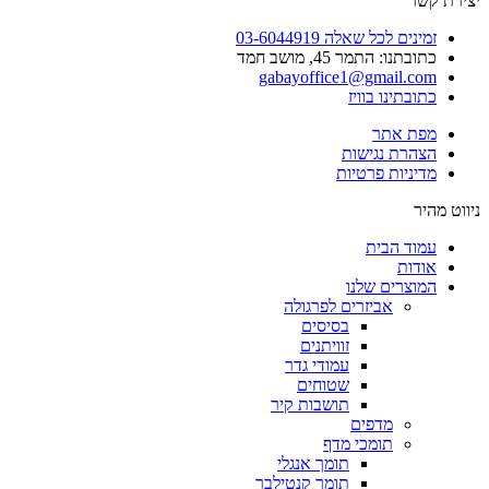
יצירת קשר
זמינים לכל שאלה 03-6044919
כתובתנו: התמר 45, מושב חמד​
gabayoffice1@gmail.com
כתובתינו בוויז
מפת אתר
הצהרת נגישות
מדיניות פרטיות
ניווט מהיר
עמוד הבית
אודות
המוצרים שלנו
אביזרים לפרגולה
בסיסים
זוויתנים
עמודי גדר
שטוחים
תושבות קיר
מדפים
תומכי מדף
תומך אנגלי
תומך קנטילבר