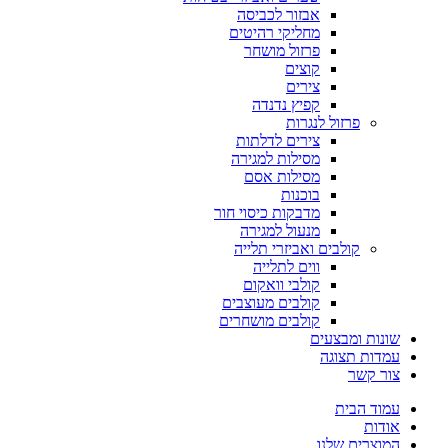
אבזור לכביסה
מחליקי רהיטים
פרזול מושחר
קוצים
צירים
קפיץ נדנדה
פרזול לנגרות
צירים לדלתות
מסילות למגירה
מסילות אסם
בוכנות
מדבקות כיסוי חור
מנעול למגירה
קולבים ואביזרי תלייה
ווים לתלייה
קולבי וואקום
קולבים מעוצבים
קולבים מושחרים
שונות ומבצעים
עמדות תצוגה
צור קשר
עמוד הבית
אודות
המוצרים שלנו