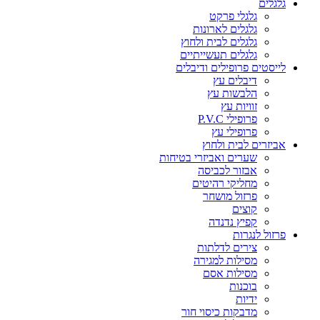
גלגלים
גלגלי פרקט
גלגלים לארונות
גלגלים לבית ולחוץ
גלגלים תעשייתיים
לייסטים פרופילים ודיבלים
דיבלים עץ
הלבשות עץ
זוויות עץ
פרופילי P.V.C
פרופילי עץ
אביזרים לבית ולחוץ
שערים ואביזרי בטיחות
אבזור לכביסה
מחליקי רהיטים
פרזול מושחר
קוצים
קפיץ נדנדה
פרזול לנגרות
צירים לדלתות
מסילות למגירה
מסילות אסם
בוכנות
ידיות
מדבקות כיסוי חור