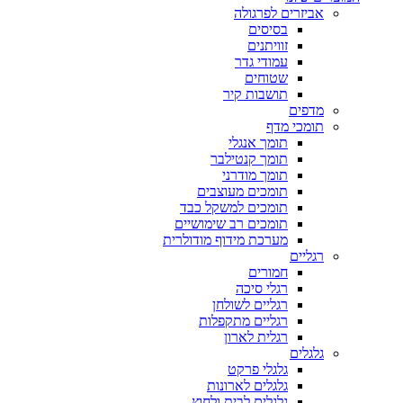
אביזרים לפרגולה
בסיסים
זוויתנים
עמודי גדר
שטוחים
תושבות קיר
מדפים
תומכי מדף
תומך אנגלי
תומך קנטילבר
תומך מודרני
תומכים מעוצבים
תומכים למשקל כבד
תומכים רב שימושיים
מערכת מידוף מודולרית
רגליים
חמורים
רגלי סיכה
רגליים לשולחן
רגליים מתקפלות
רגלית לארון
גלגלים
גלגלי פרקט
גלגלים לארונות
גלגלים לבית ולחוץ