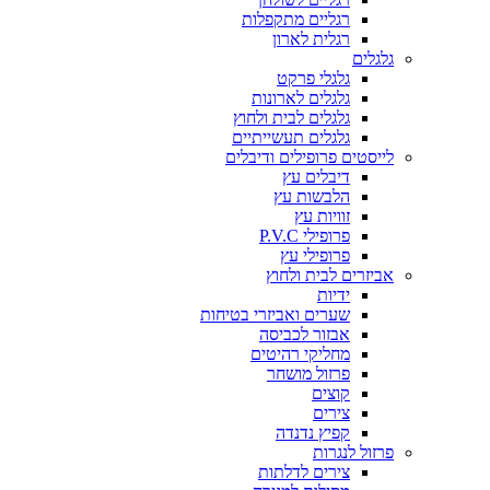
רגליים מתקפלות
רגלית לארון
גלגלים
גלגלי פרקט
גלגלים לארונות
גלגלים לבית ולחוץ
גלגלים תעשייתיים
לייסטים פרופילים ודיבלים
דיבלים עץ
הלבשות עץ
זוויות עץ
פרופילי P.V.C
פרופילי עץ
אביזרים לבית ולחוץ
ידיות
שערים ואביזרי בטיחות
אבזור לכביסה
מחליקי רהיטים
פרזול מושחר
קוצים
צירים
קפיץ נדנדה
פרזול לנגרות
צירים לדלתות