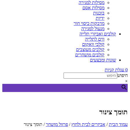
מסילות למגירה
מסילות אסם
בוכנות
ידיות
מדבקות כיסוי חור
מנעול למגירה
קולבים ואביזרי תלייה
ווים לתלייה
קולבי וואקום
קולבים מעוצבים
קולבים מושחרים
שונות ומבצעים
0
עגלת קניות
חיפוש
×
תומך צינור
עמוד הבית
/
אביזרים לבית ולחוץ
/
פרזול מושחר
/ תומך צינור