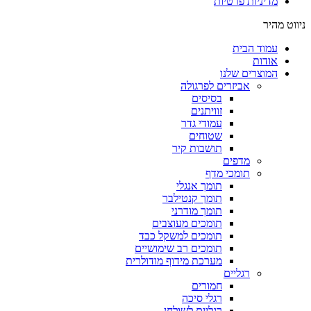
מדיניות פרטיות
ניווט מהיר
עמוד הבית
אודות
המוצרים שלנו
אביזרים לפרגולה
בסיסים
זוויתנים
עמודי גדר
שטוחים
תושבות קיר
מדפים
תומכי מדף
תומך אנגלי
תומך קנטילבר
תומך מודרני
תומכים מעוצבים
תומכים למשקל כבד
תומכים רב שימושיים
מערכת מידוף מודולרית
רגליים
חמורים
רגלי סיכה
רגליים לשולחן