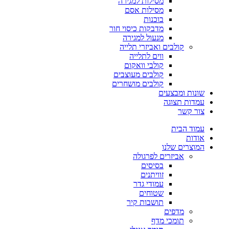
מסילות למגירה
מסילות אסם
בוכנות
מדבקות כיסוי חור
מנעול למגירה
קולבים ואביזרי תלייה
ווים לתלייה
קולבי וואקום
קולבים מעוצבים
קולבים מושחרים
שונות ומבצעים
עמדות תצוגה
צור קשר
עמוד הבית
אודות
המוצרים שלנו
אביזרים לפרגולה
בסיסים
זוויתנים
עמודי גדר
שטוחים
תושבות קיר
מדפים
תומכי מדף