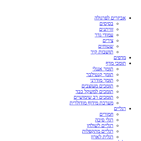
אביזרים לפרגולה
בסיסים
זוויתנים
עמודי גדר
צירים
שטוחים
תושבות קיר
מדפים
תומכי מדף
תומך אנגלי
תומך קנטילבר
תומך מודרני
תומכים מעוצבים
תומכים למשקל כבד
תומכים רב שימושיים
מערכת מידוף מודולרית
רגליים
חמורים
רגלי סיכה
רגליים לשולחן
רגליים מתקפלות
רגלית לארון