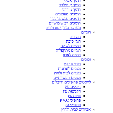
תומך אנגלי
תומך קנטילבר
תומך מודרני
תומכים מעוצבים
תומכים למשקל כבד
תומכים רב שימושיים
מערכת מידוף מודולרית
רגליים
חמורים
רגלי סיכה
רגליים לשולחן
רגליים מתקפלות
רגלית לארון
גלגלים
גלגלי פרקט
גלגלים לארונות
גלגלים לבית ולחוץ
גלגלים תעשייתיים
לייסטים פרופילים ודיבלים
דיבלים עץ
הלבשות עץ
זוויות עץ
פרופילי P.V.C
פרופילי עץ
אביזרים לבית ולחוץ