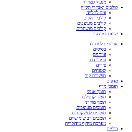
מנעול למגירה
קולבים ואביזרי תלייה
ווים לתלייה
קולבי וואקום
קולבים מעוצבים
קולבים מושחרים
שונות ומבצעים
אביזרים לפרגולה
בסיסים
זוויתנים
עמודי גדר
צירים
שטוחים
תושבות קיר
מדפים
תומכי מדף
תומך אנגלי
תומך קנטילבר
תומך מודרני
תומכים מעוצבים
תומכים למשקל כבד
תומכים רב שימושיים
מערכת מידוף מודולרית
רגליים