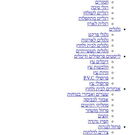
חמורים
רגלי סיכה
רגליים לשולחן
רגליים מתקפלות
רגלית לארון
גלגלים
גלגלי פרקט
גלגלים לארונות
גלגלים לבית ולחוץ
גלגלים תעשייתיים
לייסטים פרופילים ודיבלים
דיבלים עץ
הלבשות עץ
זוויות עץ
פרופילי P.V.C
פרופילי עץ
אביזרים לבית ולחוץ
שערים ואביזרי בטיחות
אבזור לכביסה
מחליקי רהיטים
פרזול מושחר
קוצים
קפיץ נדנדה
פרזול לנגרות
צירים לדלתות