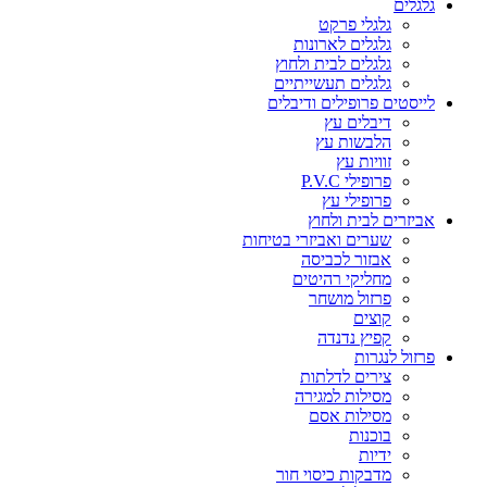
גלגלים
גלגלי פרקט
גלגלים לארונות
גלגלים לבית ולחוץ
גלגלים תעשייתיים
לייסטים פרופילים ודיבלים
דיבלים עץ
הלבשות עץ
זוויות עץ
פרופילי P.V.C
פרופילי עץ
אביזרים לבית ולחוץ
שערים ואביזרי בטיחות
אבזור לכביסה
מחליקי רהיטים
פרזול מושחר
קוצים
קפיץ נדנדה
פרזול לנגרות
צירים לדלתות
מסילות למגירה
מסילות אסם
בוכנות
ידיות
מדבקות כיסוי חור