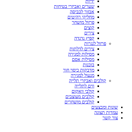
ידיות
שערים ואביזרי בטיחות
אבזור לכביסה
מחליקי רהיטים
פרזול מושחר
קוצים
צירים
קפיץ נדנדה
פרזול לנגרות
צירים לדלתות
מסילות למגירה
מסילות אסם
בוכנות
מדבקות כיסוי חור
מנעול למגירה
קולבים ואביזרי תלייה
ווים לתלייה
קולבי וואקום
קולבים מעוצבים
קולבים מושחרים
שונות ומבצעים
עמדות תצוגה
צור קשר