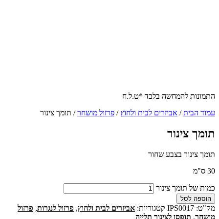
התמונות להמחשה בלבד *ט.ל.ח
עמוד הבית
/
אביזרים לבית ולחוץ
/
פרזול מושחר
/ תומך צינור
תומך צינור
תומך צינור בצבע שחור
30 ס"מ
כמות של תומך צינור
הוספה לסל
מק"ט:
IPS0017
קטגוריות:
אביזרים לבית ולחוץ
,
פרזול לנגרות
,
פרזול
מושחר
,
תופסן לצינור תלייה